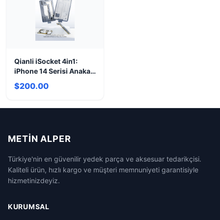
Qianli iSocket 4in1:
iPhone 14 Serisi Anakart
Test Cihazı
$200.00
METIN ALPER
Türkiye'nin en güvenilir yedek parça ve aksesuar tedarikçisi.
Kaliteli ürün, hızlı kargo ve müşteri memnuniyeti garantisiyle
hizmetinizdeyiz.
KURUMSAL