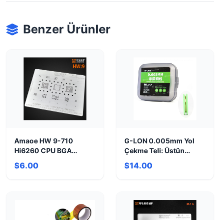
Benzer Ürünler
Amaoe HW 9-710
G-LON 0.005mm Yol
Hi6260 CPU BGA
Çekme Teli: Üstün
Stencil | PSmart2019 &
Hassasiyet!
$6.00
$14.00
Daha Fazlası