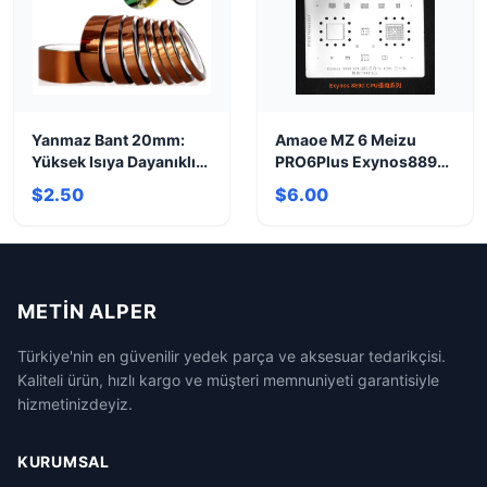
Yanmaz Bant 20mm:
Amaoe MZ 6 Meizu
Yüksek Isıya Dayanıklı
PRO6Plus Exynos8890
Güvenlik Çözümü
CPU | Yüksek
$2.50
$6.00
Performans
METIN ALPER
Türkiye'nin en güvenilir yedek parça ve aksesuar tedarikçisi.
Kaliteli ürün, hızlı kargo ve müşteri memnuniyeti garantisiyle
hizmetinizdeyiz.
KURUMSAL