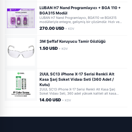
LUBAN H7 Nand Programlayıcı + BGA 110 +
BGA315 Modül
LUBAN H7 Nand Programlayıcı, BGA110 ve BGA315
modülleriyle entegre, gelişmiş bir çözümdür. Hızlı ve
güvenilir veri okuma-yazma işlemleri için profesyonel
270.00 USD
+ KDV
kullanıcıların vazgeçilmez aracıdır. Geniş cihaz desteği
sunar.
3M Şeffaf Koruyucu Tamir Gözlüğü
1.50 USD
+ KDV
2UUL SC13 iPhone X-17 Serisi Renkli Alt
Kasa Şarj Soket Vidası Seti (360 Adet /
Kutu)
2UUL SC13 iPhone X-17 Serisi Renkli Alt Kasa Şarj
Soket Vidası Seti, 360 adet yüksek kaliteli alt kasa
vidası ile iPhone tamirlerinde profesyonel çözüm sunar.
14.00 USD
+ KDV
Teknik servisler ve GSM tamircileri için ideal seçim