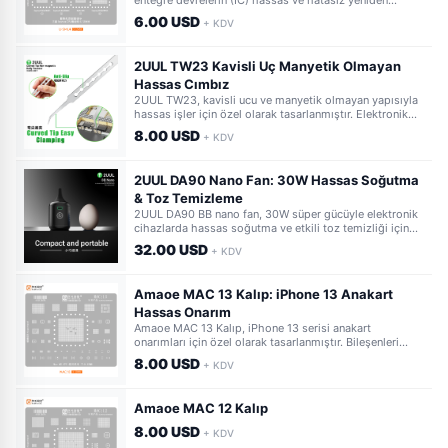
entegre devrelerin (IC) hassas ve hatasız yeniden
lehimlenmesi için özel olarak tasarlanmıştır. Dayanıklı
6.00 USD
+ KDV
yapısıyla profesyonel teknisyenlere güvenilir bir çözüm
sunar.
2UUL TW23 Kavisli Uç Manyetik Olmayan
Hassas Cımbız
2UUL TW23, kavisli ucu ve manyetik olmayan yapısıyla
hassas işler için özel olarak tasarlanmıştır. Elektronik
bileşenleri güvenle manipüle ederken üstün kontrol ve
8.00 USD
+ KDV
doğruluk sunar. Her detayı özenle kavrayın.
2UUL DA90 Nano Fan: 30W Hassas Soğutma
& Toz Temizleme
2UUL DA90 BB nano fan, 30W süper gücüyle elektronik
cihazlarda hassas soğutma ve etkili toz temizliği için
idealdir. Kompakt tasarımıyla dar alanlarda bile üstün
32.00 USD
+ KDV
performans sunar.
Amaoe MAC 13 Kalıp: iPhone 13 Anakart
Hassas Onarım
Amaoe MAC 13 Kalıp, iPhone 13 serisi anakart
onarımları için özel olarak tasarlanmıştır. Bileşenleri
kusursuz hizalayarak lehimleme işlemlerini kolaylaştırır
8.00 USD
+ KDV
ve başarı oranını artırır. Profesyonel tamirciler için
vazgeçilmez bir hassasiyet aracıdır.
Amaoe MAC 12 Kalıp
8.00 USD
+ KDV