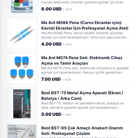
hassas elektronik cihazları güvenle açmak için özel
olarak tasarlanmıştır. Yüksek kaliteli, dayanıklı
6.00 USD
+ KDV
malzemesi sayesinde cihazınıza zarar vermeden
profesyonel tamir imkanı sunar.
Ma Ant M086 Pena (Curve Ekranlar için):
Kavisli Ekranlar İçin Profesyonel Açma Aleti
Ma Ant M086 Pena, kavisli ekranlı cihazları güvenle
açmak için özel tasarlanmıştır. Ultra ince yapısıyla ekran
ve çerçeve arasına kolayca girer, hassas onarım sağlar.
4.00 USD
+ KDV
Cihazınıza zarar vermeden profesyonel sonuçlar elde
edin.
Ma Ant M074 Pena Seti: Elektronik Cihaz
Açma ve Tamir Araçları
Ma Ant M074 Pena Seti, elektronik cihazlarınızı güvenle
açmak için tasarlanmıştır. Hassas işçilik gerektiren
tamir ve bakım işlemlerinizde çizmeden ve zarar
7.00 USD
+ KDV
vermeden müdahale etmenizi sağlar. Profesyonel
kalitede bu set, her tamircinin vazgeçilmezi olacak.
Best BST-75 Metal Açma Aparatı (Ekran /
Batarya / Arka Cam)
Best BST-75, telefon ve tabletlerin ekran, batarya ve
arka camlarını güvenle açmak için tasarlanmıştır.
Yüksek dayanıklılığa sahip metal yapısıyla hassas
5.00 USD
+ KDV
tamirlerinizde vazgeçilmeziniz olacak.
Best BST-85 Çok Amaçlı Anakart Onarım
Seti: Profesyonel Çözüm