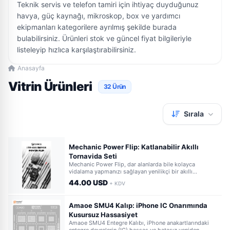
Teknik servis ve telefon tamiri için ihtiyaç duyduğunuz
havya, güç kaynağı, mikroskop, box ve yardımcı
ekipmanları kategorilere ayrılmış şekilde burada
bulabilirsiniz. Ürünleri stok ve güncel fiyat bilgileriyle
listeleyip hızlıca karşılaştırabilirsiniz.
Anasayfa
Vitrin Ürünleri
32 Ürün
Sırala
Mechanic Power Flip: Katlanabilir Akıllı
Tornavida Seti
Mechanic Power Flip, dar alanlarda bile kolayca
vidalama yapmanızı sağlayan yenilikçi bir akıllı
tornavida setidir. Ergonomik katlanabilir tasarımı ve
44.00 USD
+ KDV
güçlü motoruyla her türlü tamir işinizde yanınızda.
Amaoe SMU4 Kalıp: iPhone IC Onarımında
Kusursuz Hassasiyet
Amaoe SMU4 Entegre Kalıbı, iPhone anakartlarındaki