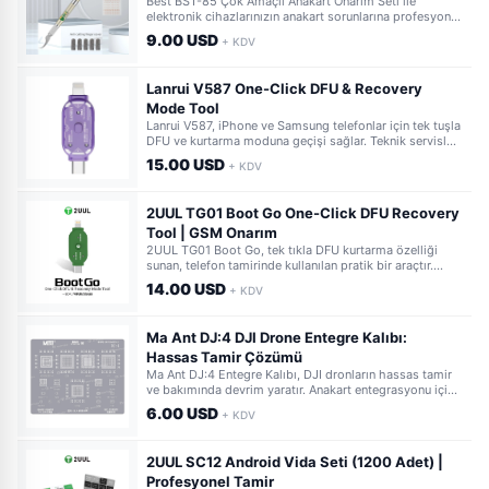
Best BST-85 Çok Amaçlı Anakart Onarım Seti ile
elektronik cihazlarınızın anakart sorunlarına profesyonel
çözüm bulun. Yüksek hassasiyetli bileşenleri sayesinde
9.00 USD
+ KDV
her türlü tamir işlemini kolayca gerçekleştirin.
Lanrui V587 One-Click DFU & Recovery
Mode Tool
Lanrui V587, iPhone ve Samsung telefonlar için tek tuşla
DFU ve kurtarma moduna geçişi sağlar. Teknik servisler
için zaman kazandıran, pratik bir mühendislik
15.00 USD
+ KDV
çözümüdür. Hızlı ve güvenilir işlem imkanı sunar.
2UUL TG01 Boot Go One-Click DFU Recovery
Tool | GSM Onarım
2UUL TG01 Boot Go, tek tıkla DFU kurtarma özelliği
sunan, telefon tamirinde kullanılan pratik bir araçtır.
Arızalı cihazları kolayca DFU moduna alarak hızlı
14.00 USD
+ KDV
çözümler sağlar.
Ma Ant DJ:4 DJI Drone Entegre Kalıbı:
Hassas Tamir Çözümü
Ma Ant DJ:4 Entegre Kalıbı, DJI dronların hassas tamir
ve bakımında devrim yaratır. Anakart entegrasyonu için
özel olarak tasarlanmış bu kalıp, montajı kolaylaştırarak
6.00 USD
+ KDV
zaman ve iş gücü tasarrufu sağlar.
2UUL SC12 Android Vida Seti (1200 Adet) |
Profesyonel Tamir