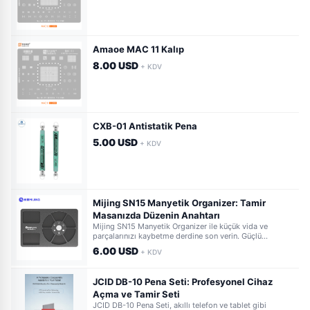
Amaoe MAC 11 Kalıp
8.00 USD
+ KDV
CXB-01 Antistatik Pena
5.00 USD
+ KDV
Mijing SN15 Manyetik Organizer: Tamir
Masanızda Düzenin Anahtarı
Mijing SN15 Manyetik Organizer ile küçük vida ve
parçalarınızı kaybetme derdine son verin. Güçlü
manyetik yüzeyi sayesinde tamir esnasında her şey
6.00 USD
+ KDV
elinizin altında ve düzenli kalır. Profesyonel ve amatör
teknisyenler için idealdir.
JCID DB-10 Pena Seti: Profesyonel Cihaz
Açma ve Tamir Seti
JCID DB-10 Pena Seti, akıllı telefon ve tablet gibi