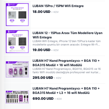
hızlı bağlantı sunar.
LUBAN 15Pro / 15PM Wifi Entegre
18.00 USD
+ KDV
LUBAN 12 - 15Plus Arası Tüm Modellere Uyan
Wifi Entegre
LUBAN Wifi Entegre, iPhone 12'den 15Plus'a kadar tüm
modellerle uyumlu bir onarım aracıdır. Entegre Wi-Fi
özelliği sayesinde kolayca güncellemeler yapabilir ve
19.00 USD
+ KDV
veri aktarımı sağlayabilirsiniz.
LUBAN H7 Nand Programlayıcı + BGA 110 +
BGA315 Modül + 16 wifi Modülü
LUBAN H7 Nand Programlayıcı, BGA110, BGA315 ve 16
farklı WiFi modülü desteğiyle profesyonel veri kurtarma
ve onarım çözümleri sunar. Kapsamlı set, teknisyenlerin
295.00 USD
+ KDV
en zorlu işlerini kolaylaştırır.
LUBAN H7 Nand Programlayıcı + BGA 110 +
BGA315 Modül + L3 + 16 wifi Modülü
690.00 USD
+ KDV