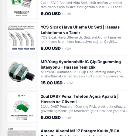
2UUL SC12 Android Vida Seti, akıllı telefon ve tablet
tamirleriniz için eksiksiz bir çözüm sunar. 1200 adet
farklı boyutta vida ile her türlü Android cihazına uygun
9.00 USD
+ KDV
vidayı kolayca bulabilirsiniz. Profesyonel tamirciler için
vazgeçilmez bir settir.
YCS Sıcak Hava Üfleme Uç Seti | Hassas
Lehimleme ve Tamir
YCS Sıcak Hava Üfleme Uç Seti, elektronik tamir ve
lehimleme işlerinizde hassasiyet sağlar. Çeşitli
boyutlardaki uçlar sayesinde her türlü SMD bileşenine
8.00 USD
+ KDV
uygun çözümler sunar. İdeal ısı dağılımı ile güvenli
çalışma imkanı verir.
MR.Yang Ayarlanabilir IC Çip Degumming
İstasyonu – Hassas Temizlik
MR.YANG Ayarlanabilir IC Çip Degumming İstasyonu,
anakartlardaki entegre devre (IC) çiplerini güvenle ve
hassasiyetle temizlemek için tasarlanmıştır.
15.00 USD
+ KDV
Ayarlanabilir sıcaklık ve konumlandırma özellikleri
sayesinde her türlü çip için mükemmel uyum sağlar.
2uul DA87 Pena: Telefon Açma Aparatı |
Hassas ve Güvenli
2UUL DA87 Precision Opening Pick, elektronik cihazları
güvenle açmanız için tasarlanmıştır. Ultra ince yapısıyla
ekran ve kasa arasına kolayca girerek çizik veya hasar
6.00 USD
+ KDV
riskini minimuma indirir. Profesyonel tamircilerin
vazgeçilmezi.
Amaoe Xiaomi Mi 17 Entegre Kalıbı /BGA