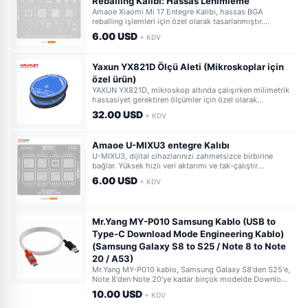
Reballing Kalıbı: Hassas Lehimleme
Amaoe Xiaomi Mi 17 Entegre Kalıbı, hassas BGA
reballing işlemleri için özel olarak tasarlanmıştır.
Cihazınızın anakart onarımlarında yüksek doğruluk ve
6.00 USD
+ KDV
verimlilik sağlar, entegre çip lehimlemede mükemmel
sonuçlar sunar.
Yaxun YX821D Ölçü Aleti (Mikroskoplar için
özel ürün)
YAXUN YX821D, mikroskop altında çalışırken milimetrik
hassasiyet gerektiren ölçümler için özel olarak
tasarlanmıştır. Elektronik tamir ve hassas montaj
32.00 USD
+ KDV
işlerinizde güvenilir yardımcınızdır.
Amaoe U-MIXU3 entegre Kalıbı
U-MIXU3, dijital cihazlarınızı zahmetsizce birbirine
bağlar. Yüksek hızlı veri aktarımı ve tak-çalıştır
özelliğiyle öne çıkarak günlük işlemlerinizi kolaylaştırır.
6.00 USD
+ KDV
Mr.Yang MY-P010 Samsung Kablo (USB to
Type-C Download Mode Engineering Kablo)
(Samsung Galaxy S8 to S25 / Note 8 to Note
20 / A53)
Mr.Yang MY-P010 kablo, Samsung Galaxy S8'den S25'e,
Note 8'den Note 20'ye kadar birçok modelde Download
Mode'a kolayca girmenizi sağlar. Mühendislik ve servis
10.00 USD
+ KDV
işlemleri için özel olarak tasarlanmıştır. Güvenilir ve