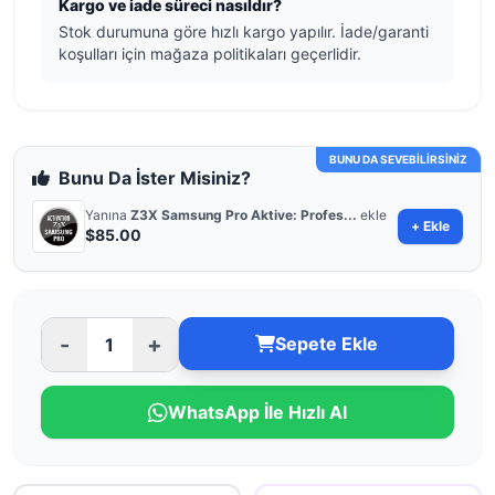
Kargo ve iade süreci nasıldır?
Stok durumuna göre hızlı kargo yapılır. İade/garanti
koşulları için mağaza politikaları geçerlidir.
BUNU DA SEVEBİLİRSİNİZ
Bunu Da İster Misiniz?
Yanına
Z3X Samsung Pro Aktive: Profes...
ekle
+ Ekle
$85.00
-
+
Sepete Ekle
WhatsApp İle Hızlı Al