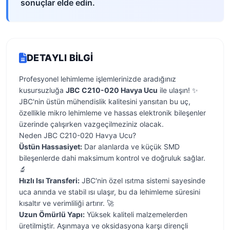
sonuçlar elde edin.
DETAYLI BILGI
Profesyonel lehimleme işlemlerinizde aradığınız
kusursuzluğa
JBC C210-020 Havya Ucu
ile ulaşın! ✨
JBC'nin üstün mühendislik kalitesini yansıtan bu uç,
özellikle mikro lehimleme ve hassas elektronik bileşenler
üzerinde çalışırken vazgeçilmeziniz olacak.
Neden JBC C210-020 Havya Ucu?
Üstün Hassasiyet:
Dar alanlarda ve küçük SMD
bileşenlerde dahi maksimum kontrol ve doğruluk sağlar.
🔬
Hızlı Isı Transferi:
JBC'nin özel ısıtma sistemi sayesinde
uca anında ve stabil ısı ulaşır, bu da lehimleme süresini
kısaltır ve verimliliği artırır. 🚀
Uzun Ömürlü Yapı:
Yüksek kaliteli malzemelerden
üretilmiştir. Aşınmaya ve oksidasyona karşı dirençli