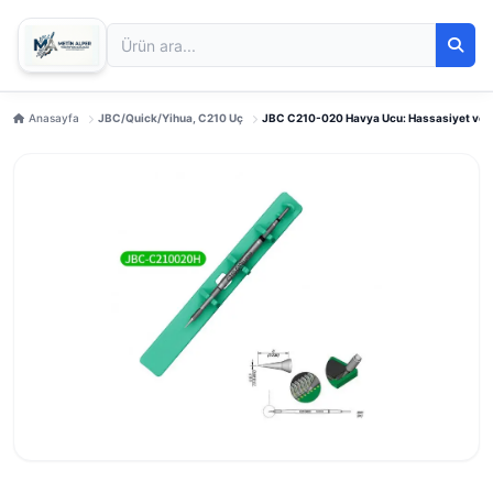
Anasayfa
JBC/Quick/Yihua, C210 Uç
JBC C210-020 Havya Ucu: Hassasiyet ve 