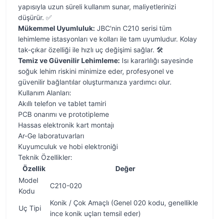
yapısıyla uzun süreli kullanım sunar, maliyetlerinizi
düşürür. ✅
Mükemmel Uyumluluk:
JBC'nin C210 serisi tüm
lehimleme istasyonları ve kolları ile tam uyumludur. Kolay
tak-çıkar özelliği ile hızlı uç değişimi sağlar. 🛠️
Temiz ve Güvenilir Lehimleme:
Isı kararlılığı sayesinde
soğuk lehim riskini minimize eder, profesyonel ve
güvenilir bağlantılar oluşturmanıza yardımcı olur.
Kullanım Alanları:
Akıllı telefon ve tablet tamiri
PCB onarımı ve prototipleme
Hassas elektronik kart montajı
Ar-Ge laboratuvarları
Kuyumculuk ve hobi elektroniği
Teknik Özellikler:
Özellik
Değer
Model
C210-020
Kodu
Konik / Çok Amaçlı (Genel 020 kodu, genellikle
Uç Tipi
ince konik uçları temsil eder)