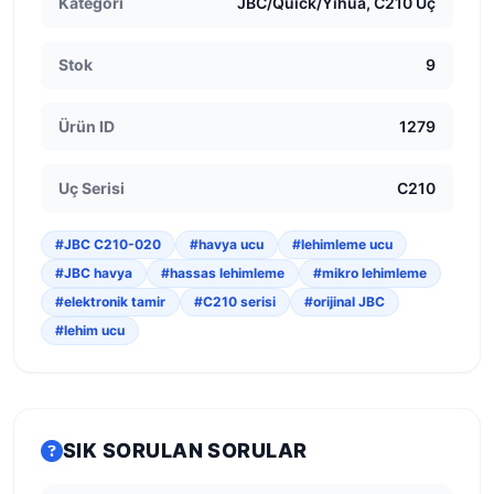
Kategori
JBC/Quick/Yihua, C210 Uç
Stok
9
Ürün ID
1279
Uç Serisi
C210
#JBC C210-020
#havya ucu
#lehimleme ucu
#JBC havya
#hassas lehimleme
#mikro lehimleme
#elektronik tamir
#C210 serisi
#orijinal JBC
#lehim ucu
SIK SORULAN SORULAR