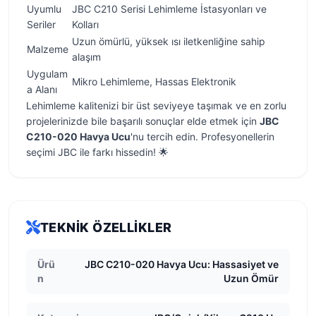
Uyumlu
JBC C210 Serisi Lehimleme İstasyonları ve
Seriler
Kolları
Uzun ömürlü, yüksek ısı iletkenliğine sahip
Malzeme
alaşım
Uygulam
Mikro Lehimleme, Hassas Elektronik
a Alanı
Lehimleme kalitenizi bir üst seviyeye taşımak ve en zorlu
projelerinizde bile başarılı sonuçlar elde etmek için
JBC
C210-020 Havya Ucu
'nu tercih edin. Profesyonellerin
seçimi JBC ile farkı hissedin! 🌟
TEKNIK ÖZELLIKLER
Ürü
JBC C210-020 Havya Ucu: Hassasiyet ve
n
Uzun Ömür