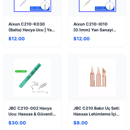
Aixun C210-K030
Aixun C210-I010
(Balta) Havya Ucu | Yan
(0.1mm) Yan Sanayi
Sanayi Seçeneği
Havya Ucu | Hassas
$12.00
$12.00
Lehim
JBC C210-002 Havya
JBC C210 Bakır Uç Seti:
Ucu: Hassas & Güvenilir
Hassas Lehimleme İçin
Lehimleme
Mükemmel Seçim
$30.00
$8.00