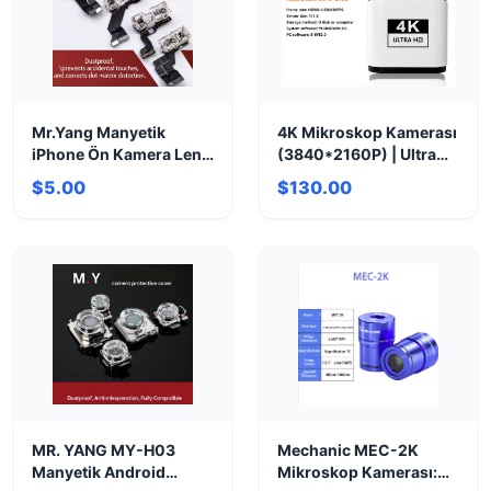
Mr.Yang Manyetik
4K Mikroskop Kamerası
iPhone Ön Kamera Lens
(3840*2160P) | Ultra
Koruyucu (X-17 Pro
HD Görüntüleme
$5.00
$130.00
Max)
MR. YANG MY-H03
Mechanic MEC-2K
Manyetik Android
Mikroskop Kamerası: