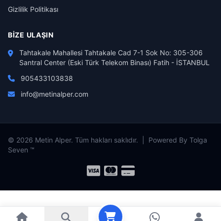
Gizlilik Politikası
BIZE ULAŞIN
Tahtakale Mahallesi Tahtakale Cad 7-1 Sok No: 305-306
Santral Center (Eski Türk Telekom Binası) Fatih - İSTANBUL
905433103838
info@metinalper.com
© 2026 Metin Alper. Tüm hakları saklıdır. | Powered By Tolga
Seven ™