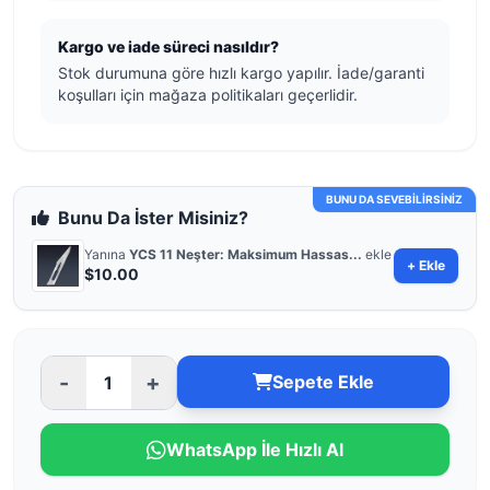
Kargo ve iade süreci nasıldır?
Stok durumuna göre hızlı kargo yapılır. İade/garanti
koşulları için mağaza politikaları geçerlidir.
BUNU DA SEVEBİLİRSİNİZ
Bunu Da İster Misiniz?
Yanına
YCS 11 Neşter: Maksimum Hassas...
ekle
+ Ekle
$10.00
-
+
Sepete Ekle
WhatsApp İle Hızlı Al