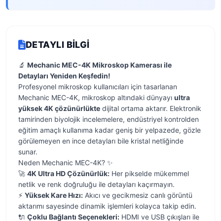
DETAYLI BILGI
🔬
Mechanic MEC-4K Mikroskop Kamerası ile
Detayları Yeniden Keşfedin!
Profesyonel mikroskop kullanıcıları için tasarlanan
Mechanic MEC-4K, mikroskop altındaki dünyayı
ultra
yüksek 4K çözünürlükte
dijital ortama aktarır. Elektronik
tamirinden biyolojik incelemelere, endüstriyel kontrolden
eğitim amaçlı kullanıma kadar geniş bir yelpazede, gözle
görülemeyen en ince detayları bile kristal netliğinde
sunar.
Neden Mechanic MEC-4K? ✨
🚀
4K Ultra HD Çözünürlük:
Her pikselde mükemmel
netlik ve renk doğruluğu ile detayları kaçırmayın.
⚡
Yüksek Kare Hızı:
Akıcı ve gecikmesiz canlı görüntü
aktarımı sayesinde dinamik işlemleri kolayca takip edin.
🔌
Çoklu Bağlantı Seçenekleri:
HDMI ve USB çıkışları ile