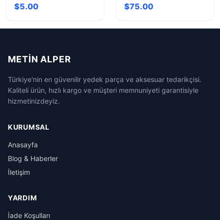
Kamera Lens Koruyucu
2K Ultra HD
$5.00
$75.00
- Kusursuz Koruma
Görüntüleme
METIN ALPER
Türkiye'nin en güvenilir yedek parça ve aksesuar tedarikçisi.
Kaliteli ürün, hızlı kargo ve müşteri memnuniyeti garantisiyle
hizmetinizdeyiz.
KURUMSAL
Anasayfa
Blog & Haberler
İletişim
YARDIM
İade Koşulları