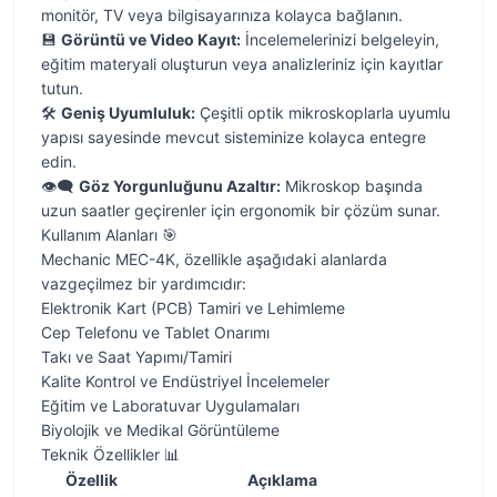
monitör, TV veya bilgisayarınıza kolayca bağlanın.
💾
Görüntü ve Video Kayıt:
İncelemelerinizi belgeleyin,
eğitim materyali oluşturun veya analizleriniz için kayıtlar
tutun.
🛠️
Geniş Uyumluluk:
Çeşitli optik mikroskoplarla uyumlu
yapısı sayesinde mevcut sisteminize kolayca entegre
edin.
👁️‍🗨️
Göz Yorgunluğunu Azaltır:
Mikroskop başında
uzun saatler geçirenler için ergonomik bir çözüm sunar.
Kullanım Alanları 🎯
Mechanic MEC-4K, özellikle aşağıdaki alanlarda
vazgeçilmez bir yardımcıdır:
Elektronik Kart (PCB) Tamiri ve Lehimleme
Cep Telefonu ve Tablet Onarımı
Takı ve Saat Yapımı/Tamiri
Kalite Kontrol ve Endüstriyel İncelemeler
Eğitim ve Laboratuvar Uygulamaları
Biyolojik ve Medikal Görüntüleme
Teknik Özellikler 📊
Özellik
Açıklama