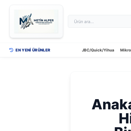
EN YENİ ÜRÜNLER
JBC/Quick/Yihua
Mikr
Anaka
H