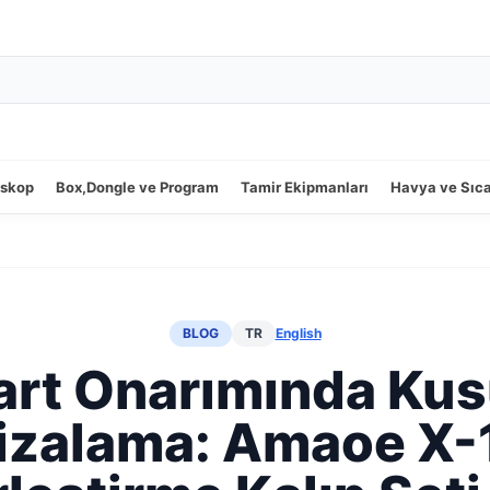
oskop
Box,Dongle ve Program
Tamir Ekipmanları
Havya ve Sıc
BLOG
TR
English
rt Onarımında Ku
izalama: Amaoe X-