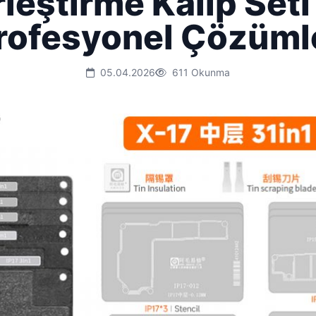
rleştirme Kalıp Seti 
rofesyonel Çözüml
05.04.2026
611 Okunma