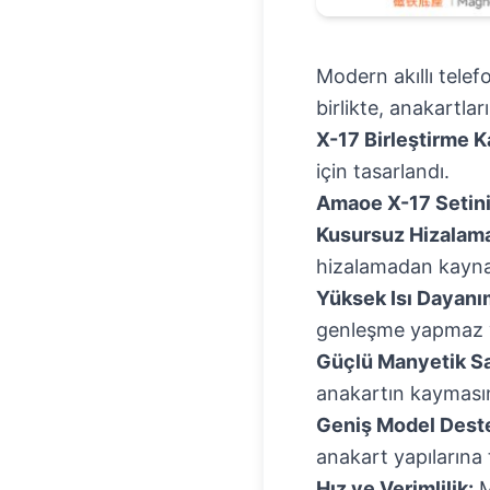
Modern akıllı telef
birlikte, anakartlar
X-17 Birleştirme K
için tasarlandı.
Amaoe X-17 Setinin
Kusursuz Hizalam
hizalamadan kaynak
Yüksek Isı Dayanı
genleşme yapmaz 
Güçlü Manyetik S
anakartın kaymasını
Geniş Model Deste
anakart yapılarına
Hız ve Verimlilik:
M