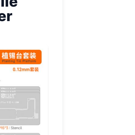
ile
er