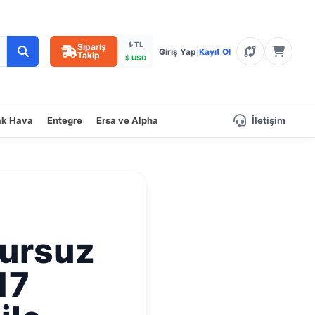
₺ TL
Sipariş
Giriş Yap
|
Kayıt Ol
Takip
$ USD
ak Hava
Entegre
Ersa ve Alpha
İletişim
sursuz
17