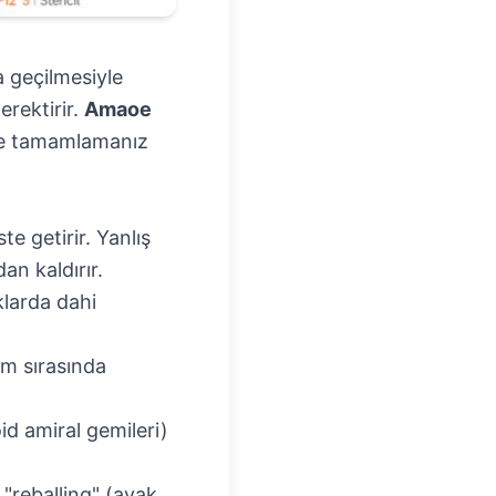
a geçilmesiyle
erektirir.
Amaoe
ilde tamamlamanız
e getirir. Yanlış
n kaldırır.
klarda dahi
em sırasında
id amiral gemileri)
"reballing" (ayak