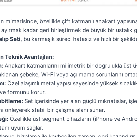
on mimarisinde, özellikle çift katmanlı anakart yapısın
ı ayırmak kadar geri birleştirmek de büyük bir ustalık g
alıp Seti
, bu karmaşık süreci hatasız ve hızlı bir şek
 Teknik Avantajları:
a:
Anakart katmanlarını milimetrik bir doğrulukla üst üst
lanan şebeke, Wi-Fi veya açılmama sorunlarını ortada
mı:
Özel alaşımlı metal yapısı sayesinde yüksek sıcaklı
ve formunu korur.
abitleme:
Set içerisinde yer alan güçlü mıknatıslar, işl
 önleyerek stabil bir çalışma alanı sunar.
ği:
Özellikle üst segment cihazların (iPhone ve Andro
 tam uyum sağlar.
anuel hizalama ile kaybedilen zamanı geri kazandırır; 