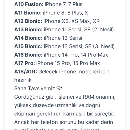
A10 Fusion:
iPhone 7, 7 Plus
A11 Bionic:
iPhone 8, 8 Plus, X
A12 Bionic:
iPhone XS, XS Max, XR
A13 Bionic:
iPhone 11 Serisi, SE (2. Nesil)
A14 Bionic:
iPhone 12 Serisi
A15 Bionic:
iPhone 13 Serisi, SE (3. Nesil)
A16 Bionic:
iPhone 14 Pro, 14 Pro Max
A17 Pro:
iPhone 15 Pro, 15 Pro Max
A18/A19:
Gelecek iPhone modelleri için
hazırlık
Sana Tavsiyemiz 💡
Gördüğünüz gibi, işlemci ve RAM onarımı,
yüksek düzeyde uzmanlık ve doğru
ekipman gerektiren karmaşık bir süreçtir.
Ancak her telefon sorunu bu kadar derin