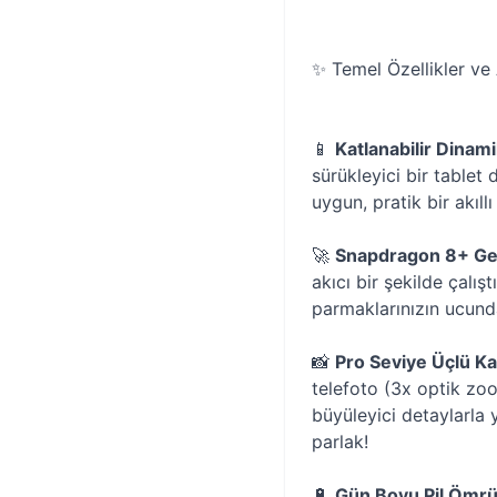
✨ Temel Özellikler ve 
📱
Katlanabilir Dina
sürükleyici bir tablet
uygun, pratik bir akıllı
🚀
Snapdragon 8+ Gen
akıcı bir şekilde çalış
parmaklarınızın ucund
📸
Pro Seviye Üçlü K
telefoto (3x optik zoo
büyüleyici detaylarla 
parlak!
🔋
Gün Boyu Pil Ömrü