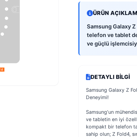
ÜRÜN AÇIKLAM
Samsung Galaxy Z F
telefon ve tablet d
ve güçlü işlemcisiyl
DETAYLI BILGI
Samsung Galaxy Z Fold
Deneyimi!
Samsung'un mühendisli
ve tabletin en iyi özell
kompakt bir telefon ta
sahip olun; Z Fold4, sı