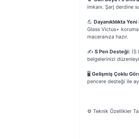
imkanı. Şarj derdine s
💪
Dayanıklılıkta Yeni
Glass Victus+ koruma v
maceranıza hazır.
✍️
S Pen Desteği:
(S P
belgelerinizi düzenleyi
🖥️
Gelişmiş Çoklu Gör
pencere desteği ile a
⚙️ Teknik Özellikler T