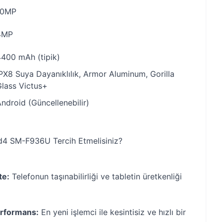
10MP
4MP
4400 mAh (tipik)
PX8 Suya Dayanıklılık, Armor Aluminum, Gorilla
lass Victus+
ndroid (Güncellenebilir)
d4 SM-F936U Tercih Etmelisiniz?
te:
Telefonun taşınabilirliği ve tabletin üretkenliği
erformans:
En yeni işlemci ile kesintisiz ve hızlı bir