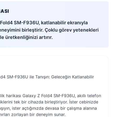
ASI
old4 SM-F936U, katlanabilir ekranıyla
eneyimini birleştirir. Çoklu görev yetenekleri
e üretkenliğinizi artırır.
4 SM-F936U ile Tanışın: Geleceğin Katlanabilir
k harikası Galaxy Z Fold4 SM-F936U, akıllı telefon
iklerini tek bir cihazda birleştiriyor. İster cebinizde
şıyın, ister açtığınızda devasa bir çalışma alanına
nırları zorlayan bir deneyim sunar.