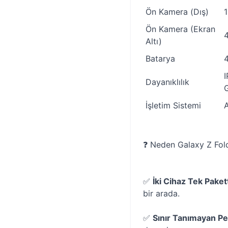
Ön Kamera (Dış)
Ön Kamera (Ekran
Altı)
Batarya
I
Dayanıklılık
G
İşletim Sistemi
A
❓ Neden Galaxy Z Fol
✅
İki Cihaz Tek Paket
bir arada.
✅
Sınır Tanımayan P