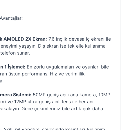
Avantajlar:
mik AMOLED 2X Ekran:
7.6 inçlik devasa iç ekranı ile
 deneyimi yaşayın. Dış ekran ise tek elle kullanıma
 telefon sunar.
 1 İşlemci:
En zorlu uygulamaları ve oyunları bile
tıran üstün performans. Hız ve verimlilik
a.
amera Sistemi:
50MP geniş açılı ana kamera, 10MP
m) ve 12MP ultra geniş açılı lens ile her anı
yakalayın. Gece çekimleriniz bile artık çok daha
:
Akıllı pil yönetimi sayesinde kesintisiz kullanım