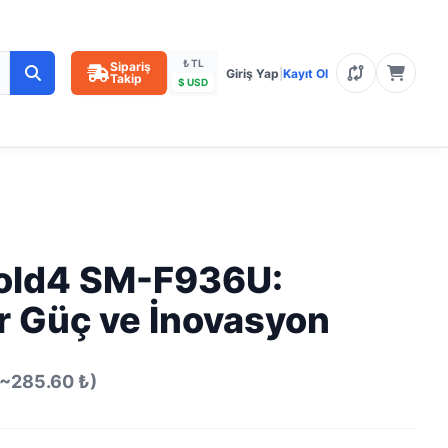
₺ TL
Sipariş
Giriş Yap
|
Kayıt Ol
Takip
$ USD
Fold4 SM-F936U:
ir Güç ve İnovasyon
(~285.60 ₺)