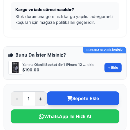
Kargo ve iade süreci nasıldır?
Stok durumuna göre hızlı kargo yapılır. İade/garanti
koşulları için mağaza politikaları geçerlidir.
BUNU DA SEVEBİLİRSİNİZ
Bunu Da İster Misiniz?
Yanına
Qianli iSocket 4in1 iPhone 12 ...
ekle
+ Ekle
$190.00
-
+
Sepete Ekle
WhatsApp İle Hızlı Al