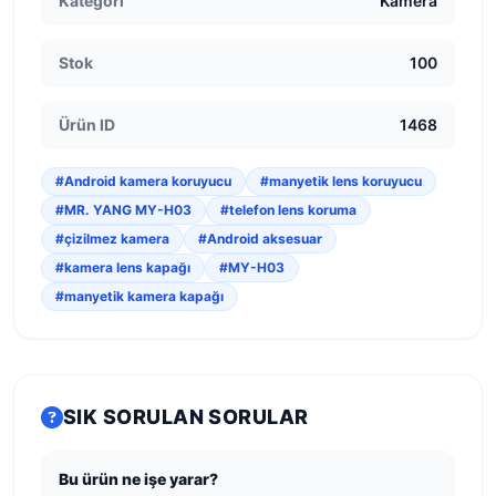
Kategori
Kamera
Stok
100
Ürün ID
1468
#Android kamera koruyucu
#manyetik lens koruyucu
#MR. YANG MY-H03
#telefon lens koruma
#çizilmez kamera
#Android aksesuar
#kamera lens kapağı
#MY-H03
#manyetik kamera kapağı
SIK SORULAN SORULAR
Bu ürün ne işe yarar?