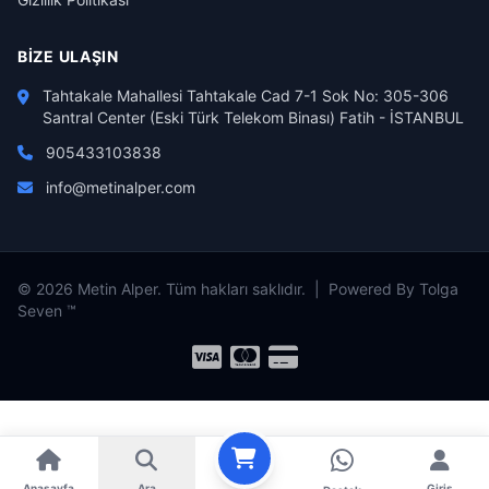
BIZE ULAŞIN
Tahtakale Mahallesi Tahtakale Cad 7-1 Sok No: 305-306
Santral Center (Eski Türk Telekom Binası) Fatih - İSTANBUL
905433103838
info@metinalper.com
© 2026 Metin Alper. Tüm hakları saklıdır. | Powered By Tolga
Seven ™
Anasayfa
Ara
Giriş