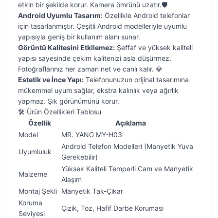
etkin bir şekilde korur. Kamera ömrünü uzatır.🛡️
Android Uyumlu Tasarım:
Özellikle Android telefonlar
için tasarlanmıştır. Çeşitli Android modelleriyle uyumlu
yapısıyla geniş bir kullanım alanı sunar.
Görüntü Kalitesini Etkilemez:
Şeffaf ve yüksek kaliteli
yapısı sayesinde çekim kalitenizi asla düşürmez.
Fotoğraflarınız her zaman net ve canlı kalır. 💎
Estetik ve İnce Yapı:
Telefonunuzun orijinal tasarımına
mükemmel uyum sağlar, ekstra kalınlık veya ağırlık
yapmaz. Şık görünümünü korur.
🛠️ Ürün Özellikleri Tablosu
Özellik
Açıklama
Model
MR. YANG MY-H03
Android Telefon Modelleri (Manyetik Yuva
Uyumluluk
Gerekebilir)
Yüksek Kaliteli Temperli Cam ve Manyetik
Malzeme
Alaşım
Montaj Şekli
Manyetik Tak-Çıkar
Koruma
Çizik, Toz, Hafif Darbe Koruması
Seviyesi