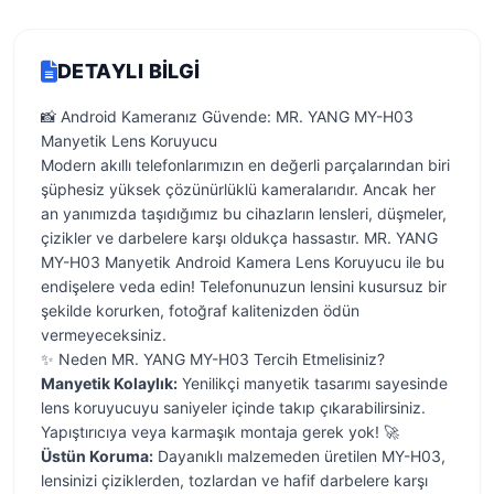
DETAYLI BILGI
📸 Android Kameranız Güvende: MR. YANG MY-H03
Manyetik Lens Koruyucu
Modern akıllı telefonlarımızın en değerli parçalarından biri
şüphesiz yüksek çözünürlüklü kameralarıdır. Ancak her
an yanımızda taşıdığımız bu cihazların lensleri, düşmeler,
çizikler ve darbelere karşı oldukça hassastır. MR. YANG
MY-H03 Manyetik Android Kamera Lens Koruyucu ile bu
endişelere veda edin! Telefonunuzun lensini kusursuz bir
şekilde korurken, fotoğraf kalitenizden ödün
vermeyeceksiniz.
✨ Neden MR. YANG MY-H03 Tercih Etmelisiniz?
Manyetik Kolaylık:
Yenilikçi manyetik tasarımı sayesinde
lens koruyucuyu saniyeler içinde takıp çıkarabilirsiniz.
Yapıştırıcıya veya karmaşık montaja gerek yok! 🚀
Üstün Koruma:
Dayanıklı malzemeden üretilen MY-H03,
lensinizi çiziklerden, tozlardan ve hafif darbelere karşı