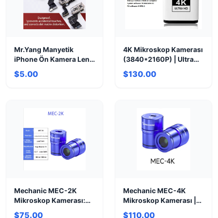
Mr.Yang Manyetik
4K Mikroskop Kamerası
iPhone Ön Kamera Lens
(3840*2160P) | Ultra
Koruyucu (X-17 Pro
HD Görüntüleme
$5.00
$130.00
Max)
Mechanic MEC-2K
Mechanic MEC-4K
Mikroskop Kamerası:
Mikroskop Kamerası |
2K Ultra HD
Ultra HD 4K
$75.00
$110.00