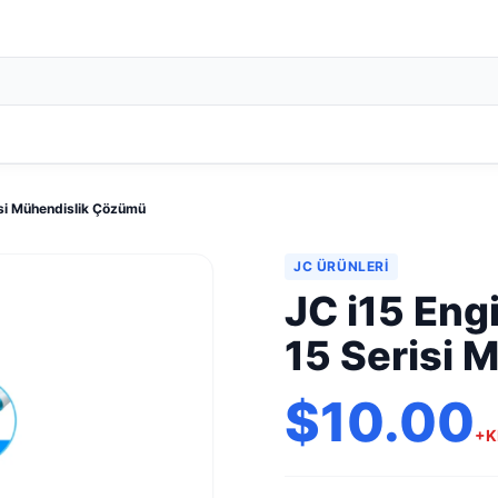
isi Mühendislik Çözümü
JC ÜRÜNLERI
JC i15 Eng
15 Serisi 
$10.00
+K