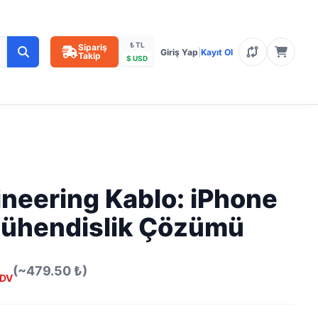
₺ TL
Sipariş
Giriş Yap
|
Kayıt Ol
Takip
$ USD
ineering Kablo: iPhone
Mühendislik Çözümü
(~479.50 ₺)
DV