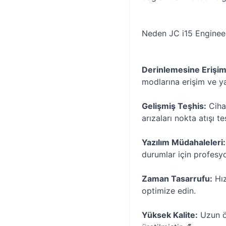
Neden JC i15 Enginee
Derinlemesine Erişim
modlarına erişim ve yaz
Gelişmiş Teşhis:
Cihaz
arızaları nokta atışı te
Yazılım Müdahaleleri:
durumlar için profesy
Zaman Tasarrufu:
Hız
optimize edin.
Yüksek Kalite:
Uzun öm