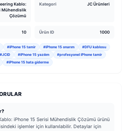
eering Kablo:
Kategori
JC Ürünleri
i Mühendislik
Çözümü
10
Ürün ID
1000
#iPhone 15 tamir
#iPhone 15 onarım
#DFU kablosu
#JCID
#iPhone 15 yazılım
#profesyonel iPhone tamir
#iPhone 15 hata giderme
SORULAR
r?
Kablo: iPhone 15 Serisi Mühendislik Çözümü ürünü
indeki işlemler için kullanılabilir. Detaylar için