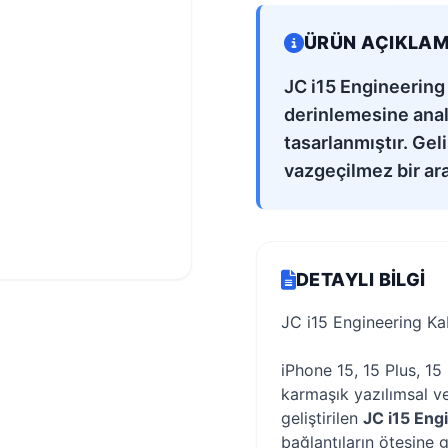
ÜRÜN AÇIKLAM
JC i15 Engineering 
derinlemesine anali
tasarlanmıştır. Gel
vazgeçilmez bir ara
DETAYLI BILGI
JC i15 Engineering Ka
iPhone 15, 15 Plus, 1
karmaşık yazılımsal v
geliştirilen
JC i15 Eng
bağlantıların ötesine g