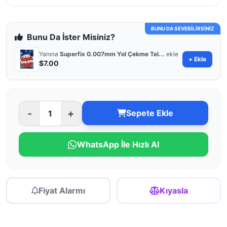
BUNU DA SEVEBİLİRSİNİZ
Bunu Da İster Misiniz?
Yanına
Superfix 0.007mm Yol Çekme Tel...
ekle
+ Ekle
$7.00
-
+
Sepete Ekle
WhatsApp İle Hızlı Al
Fiyat Alarmı
Kıyasla