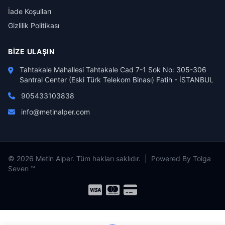
İade Koşulları
Gizlilik Politikası
BIZE ULAŞIN
Tahtakale Mahallesi Tahtakale Cad 7-1 Sok No: 305-306
Santral Center (Eski Türk Telekom Binası) Fatih - İSTANBUL
905433103838
info@metinalper.com
© 2026 Metin Alper. Tüm hakları saklıdır. | Powered By Tolga
Seven ™