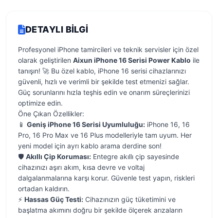
DETAYLI BILGI
Profesyonel iPhone tamircileri ve teknik servisler için özel
olarak geliştirilen
Aixun iPhone 16 Serisi Power Kablo
ile
tanışın! 🚀 Bu özel kablo, iPhone 16 serisi cihazlarınızı
güvenli, hızlı ve verimli bir şekilde test etmenizi sağlar.
Güç sorunlarını hızla teşhis edin ve onarım süreçlerinizi
optimize edin.
Öne Çıkan Özellikler:
📱
Geniş iPhone 16 Serisi Uyumluluğu:
iPhone 16, 16
Pro, 16 Pro Max ve 16 Plus modelleriyle tam uyum. Her
yeni model için ayrı kablo arama derdine son!
🛡️
Akıllı Çip Koruması:
Entegre akıllı çip sayesinde
cihazınızı aşırı akım, kısa devre ve voltaj
dalgalanmalarına karşı korur. Güvenle test yapın, riskleri
ortadan kaldırın.
⚡
Hassas Güç Testi:
Cihazınızın güç tüketimini ve
başlatma akımını doğru bir şekilde ölçerek arızaların