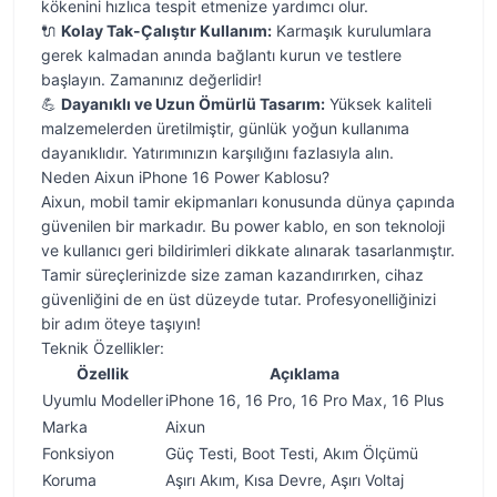
kökenini hızlıca tespit etmenize yardımcı olur.
🔌
Kolay Tak-Çalıştır Kullanım:
Karmaşık kurulumlara
gerek kalmadan anında bağlantı kurun ve testlere
başlayın. Zamanınız değerlidir!
💪
Dayanıklı ve Uzun Ömürlü Tasarım:
Yüksek kaliteli
malzemelerden üretilmiştir, günlük yoğun kullanıma
dayanıklıdır. Yatırımınızın karşılığını fazlasıyla alın.
Neden Aixun iPhone 16 Power Kablosu?
Aixun, mobil tamir ekipmanları konusunda dünya çapında
güvenilen bir markadır. Bu power kablo, en son teknoloji
ve kullanıcı geri bildirimleri dikkate alınarak tasarlanmıştır.
Tamir süreçlerinizde size zaman kazandırırken, cihaz
güvenliğini de en üst düzeyde tutar. Profesyonelliğinizi
bir adım öteye taşıyın!
Teknik Özellikler:
Özellik
Açıklama
Uyumlu Modeller
iPhone 16, 16 Pro, 16 Pro Max, 16 Plus
Marka
Aixun
Fonksiyon
Güç Testi, Boot Testi, Akım Ölçümü
Koruma
Aşırı Akım, Kısa Devre, Aşırı Voltaj