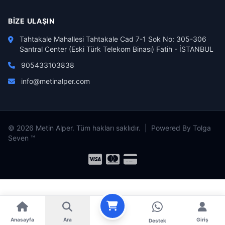
BIZE ULAŞIN
Tahtakale Mahallesi Tahtakale Cad 7-1 Sok No: 305-306
Santral Center (Eski Türk Telekom Binası) Fatih - İSTANBUL
905433103838
info@metinalper.com
© 2026 Metin Alper. Tüm hakları saklıdır. | Powered By Tolga
Seven ™
Anasayfa
Ara
Giriş
Destek