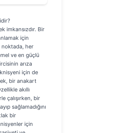
idir?
ek imkansızdır. Bir
anlamak için
u noktada, her
emel ve en güçlü
rcisinin arıza
eknisyeni için de
rek, bir anakart
llikle akıllı
e çalışırken, bir
layıp sağlamadığını
lak bir
nisyenler için
sasiyeti ve