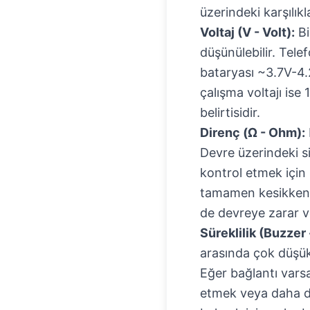
üzerindeki karşılıkla
Voltaj (V - Volt):
Bi
düşünülebilir. Te
bataryası ~3.7V-4.
çalışma voltajı ise 
belirtisidir.
Direnç (Ω - Ohm):
Devre üzerindeki si
kontrol etmek için k
tamamen kesikken 
de devreye zarar ve
Süreklilik (Buzzer 
arasında çok düşük 
Eğer bağlantı varsa
etmek veya daha da