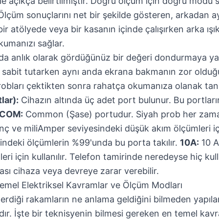
e açıkça belirtilmiştir. Doğru ölçüm için doğru modu s
lçüm sonuçlarını net bir şekilde gösteren, arkadan a
 bir atölyede veya bir kasanın içinde çalışırken arka ışı
kumanızı sağlar.
a anlık olarak gördüğünüz bir değeri dondurmaya yara
rı sabit tutarken aynı anda ekrana bakmanın zor oldu
probları çektikten sonra rahatça okumanıza olanak tanı
lar):
Cihazın altında üç adet port bulunur. Bu portları
COM:
Common (Şase) portudur. Siyah prob her zaman 
nç ve miliAmper seviyesindeki düşük akım ölçümleri için
indeki ölçümlerin %99'unda bu porta takılır.
10A:
10 A
ri için kullanılır. Telefon tamirinde neredeyse hiç kul
ması cihaza veya devreye zarar verebilir.
Temel Elektriksel Kavramlar ve Ölçüm Modları
erdiği rakamların ne anlama geldiğini bilmeden yapıla
ır. İşte bir teknisyenin bilmesi gereken en temel ka