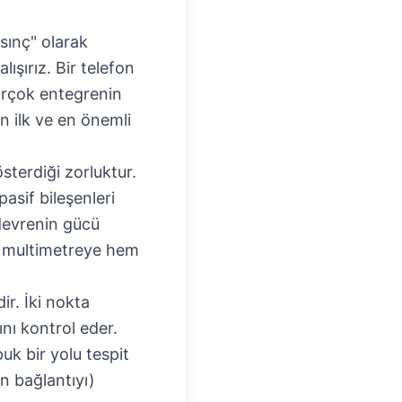
asınç" olarak
alışırız. Bir telefon
birçok entegrenin
ın ilk ve en önemli
sterdiği zorluktur.
pasif bileşenleri
evrenin gücü
m multimetreye hem
ir. İki nokta
ını kontrol eder.
puk bir yolu tespit
n bağlantıyı)