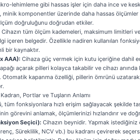
ikro-lehimleme gibi hassas işler için daha ince ve kesk
 minik komponentler üzerinde daha hassas ölçümler a
 ölçüm doğruluğunu doğrudan etkiler.
Cihazın tüm ölçüm kademeleri, maksimum limitleri ve t
gi içeren belgedir. Özellikle nadiren kullanılan fonksiy
i bir kaynaktır.
2x AAA):
Cihaza güç vermek için kutu içeriğine dahil edi
kapağı açarak pilleri kolayca takabilir ve cihazı anında
iz. Otomatik kapanma özelliği, pillerin ömrünü uzatarak 
r.
 Kadran, Portlar ve Tuşların Anlamı
 tüm fonksiyonlara hızlı erişim sağlayacak şekilde tas
inin görevini anlamak, ölçümlerinizi hızlandırır ve doğr
ksiyon Seçici):
Cihazın beynidir. Yapmak istediğiniz
Direnç, Süreklilik, NCV vb.) bu kadranı çevirerek seçer