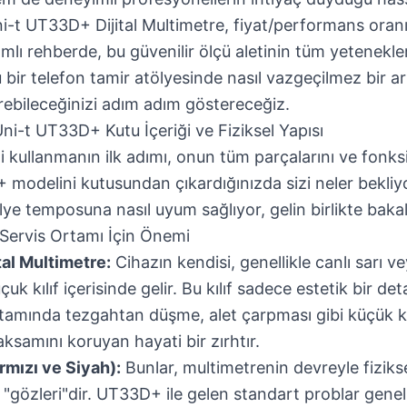
i-t UT33D+ Dijital Multimetre
, fiyat/performans oranı
lı rehberde, bu güvenilir ölçü aletinin tüm yetenekle
bir telefon tamir atölyesinde nasıl vazgeçilmez bir ar
ebileceğinizi adım adım göstereceğiz.
Uni-t UT33D+ Kutu İçeriği ve Fiziksel Yapısı
i kullanmanın ilk adımı, onun tüm parçalarını ve fonks
 modelini kutusundan çıkardığınızda sizi neler bekliy
ye temposuna nasıl uyum sağlıyor, gelin birlikte baka
 Servis Ortamı İçin Önemi
al Multimetre:
Cihazın kendisi, genellikle canlı sarı ve
uk kılıf içerisinde gelir. Bu kılıf sadece estetik bir de
ortamında tezgahtan düşme, alet çarpması gibi küçük k
aksamını koruyan hayati bir zırhtır.
rmızı ve Siyah):
Bunlar, multimetrenin devreyle fiziks
e "gözleri"dir. UT33D+ ile gelen standart problar genel