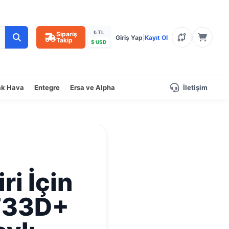
₺ TL
Sipariş
Giriş Yap
|
Kayıt Ol
Takip
$ USD
ak Hava
Entegre
Ersa ve Alpha
İletişim
ri İçin
UT33D+