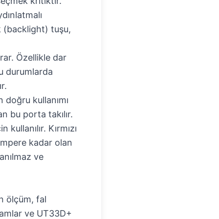
eçmek kritiktir.
ydınlatmalı
k (backlight) tuşu,
r. Özellikle dar
ğu durumlarda
r.
n doğru kullanımı
bu porta takılır.
 kullanılır. Kırmızı
mpere kadar olan
lanılmaz ve
n ölçüm, fal
vramlar ve UT33D+