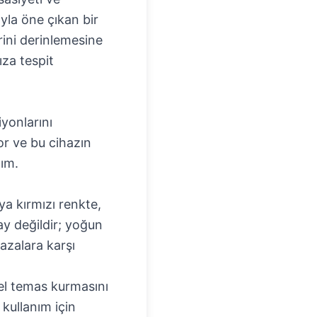
yla öne çıkan bir
rini derinlemesine
ıza tespit
iyonlarını
or ve bu cihazın
lım.
ya kırmızı renkte,
tay değildir; yoğun
azalara karşı
el temas kurmasını
 kullanım için