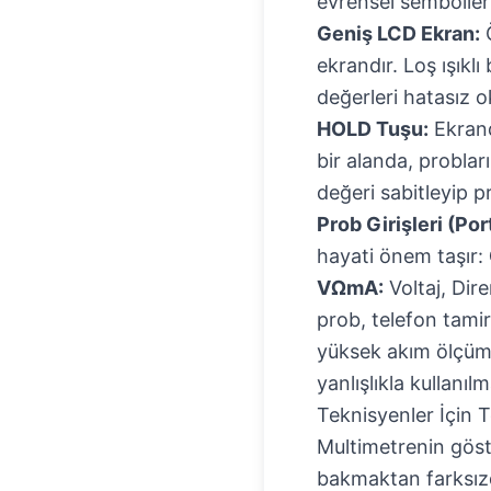
evrensel sembollerl
Geniş LCD Ekran:
Ö
ekrandır. Loş ışıklı
değerleri hatasız o
HOLD Tuşu:
Ekrand
bir alanda, probla
değeri sabitleyip 
Prob Girişleri (Port
hayati önem taşır:
VΩmA:
Voltaj, Dire
prob, telefon tamir
yüksek akım ölçümle
yanlışlıkla kullanıl
Teknisyenler İçin 
Multimetrenin göst
bakmaktan farksızd