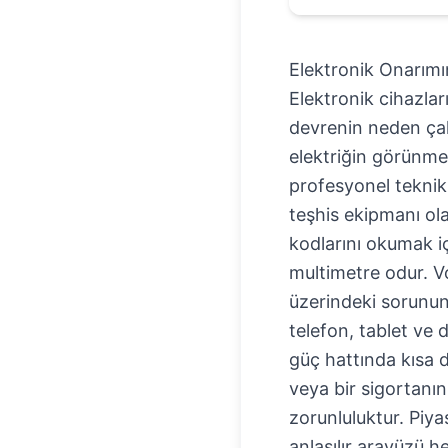
Elektronik Onarımı
Elektronik cihazlar
devrenin neden çal
elektriğin görünmez
profesyonel teknik
teşhis ekipmanı ola
kodlarını okumak iç
multimetre odur. Vo
üzerindeki sorunun 
telefon, tablet ve 
güç hattında kısa d
veya bir sigortanın
zorunluluktur. Piy
anlaşılır arayüzü 