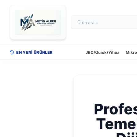
EN YENİ ÜRÜNLER
JBC/Quick/Yihua
Mikr
Profes
Temel