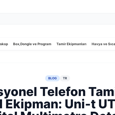
oskop
Box,Dongle ve Program
Tamir Ekipmanları
Havya ve Sıc
BLOG
TR
yonel Telefon Tami
 Ekipman: Uni-t 