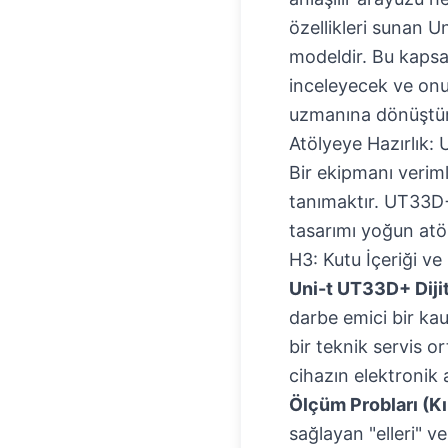
özellikleri sunan
Un
modeldir. Bu kapsam
inceleyecek ve onu 
uzmanına dönüştür
Atölyeye Hazırlık: 
Bir ekipmanı veriml
tanımaktır. UT33D+
tasarımı yoğun atöl
H3: Kutu İçeriği ve
Uni-t UT33D+ Dijit
darbe emici bir kauç
bir teknik servis 
cihazın elektronik 
Ölçüm Probları (Kı
sağlayan "elleri" v