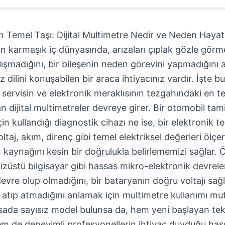
n Temel Taşı: Dijital Multimetre Nedir ve Neden Hayat
ın karmaşık iç dünyasında, arızaları çıplak gözle görm
ışmadığını, bir bileşenin neden görevini yapmadığını 
 dilini konuşabilen bir araca ihtiyacınız vardır. İşte b
 servisin ve elektronik meraklısının tezgahındaki en t
n dijital multimetreler devreye girer. Bir otomobil tami
in kullandığı diagnostik cihazı ne ise, bir elektronik t
ltaj, akım, direnç gibi temel elektriksel değerleri ölçe
kaynağını kesin bir doğrulukla belirlememizi sağlar. Öze
dizüstü bilgisayar gibi hassas mikro-elektronik devrelerl
evre olup olmadığını, bir bataryanın doğru voltajı sağ
 atıp atmadığını anlamak için multimetre kullanımı mut
asada sayısız model bulunsa da, hem yeni başlayan tek
hem de deneyimli profesyonellerin ihtiyaç duyduğu has