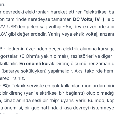
rı.
r devredeki elektronları hareket ettiren "elektriksel b
lefon tamirinde neredeyse tamamen
DC Voltaj (V⎓)
ile ç
2V, USB'den gelen şarj voltajı ~5V, devre üzerindeki 
1.8V gibi değerlerdedir. Yanlış veya eksik voltaj, arızan
Bir iletkenin üzerinden geçen elektrik akımına karşı gö
gortaları (0 Ohm'a yakın olmalı), rezistörleri ve diğer 
ullanılır.
En önemli kural:
Direnç ölçümü her zaman d
(batarya sökülüyken) yapılmalıdır. Aksi takdirde he
rebilirsiniz.
- 📢):
Teknik serviste en çok kullanılan modlardan birid
bir direnç (yani elektriksel bir bağlantı) olup olmadığ
, cihaz anında sesli bir "bip" uyarısı verir. Bu mod, ko
 önemlisi, bir güç hattındaki kısa devreyi (istenmeye