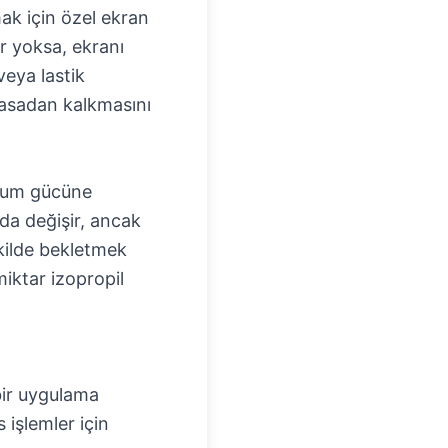
ak için özel ekran
r yoksa, ekranı
eya lastik
 kasadan kalkmasını
imum gücüne
nda değişir, ancak
ekilde bekletmek
miktar izopropil
 bir uygulama
 işlemler için