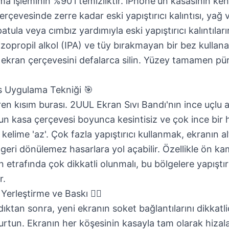
ırma işleminin %90'ı temizliktir. iPhone'un kasasının ke
erçevesinde zerre kadar eski yapıştırıcı kalıntısı, yağ
atula veya cımbız yardımıyla eski yapıştırıcı kalıntıları
 izopropil alkol (IPA) ve tüy bırakmayan bir bez kulla
 ekran çerçevesini defalarca silin. Yüzey tamamen pü
s Uygulama Tekniği 🎯
iren kısım burası.
2UUL Ekran Sıvı Bandı
'nın ince uçlu 
un kasa çerçevesi boyunca kesintisiz ve çok ince bir h
kelime 'az'. Çok fazla yapıştırıcı kullanmak, ekranın al
 geri dönülemez hasarlara yol açabilir. Özellikle ön k
in etrafında çok dikkatli olunmalı, bu bölgelere yapışt
r.
erleştirme ve Baskı 🏋️‍♂️
adıktan sonra, yeni ekranın soket bağlantılarını dikkatl
rtun. Ekranın her köşesinin kasayla tam olarak hiza