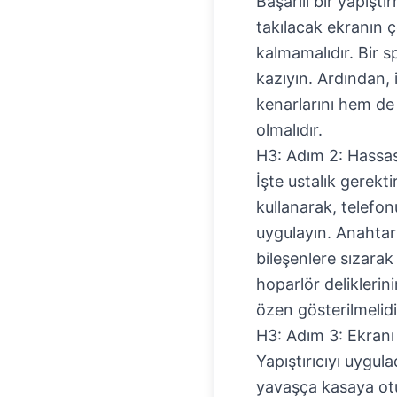
Başarılı bir yapışt
takılacak ekranın ç
kalmamalıdır. Bir sp
kazıyın. Ardından,
kenarlarını hem de
olmalıdır.
H3: Adım 2: Hassa
İşte ustalık gerekt
kullanarak, telefon
uygulayın. Anahtar 
bileşenlere sızarak
hoparlör deliklerin
özen gösterilmelidi
H3: Adım 3: Ekranı Y
Yapıştırıcıyı uygul
yavaşça kasaya otu