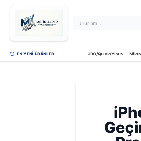
EN YENİ ÜRÜNLER
JBC/Quick/Yihua
Mikr
iPh
Geçir