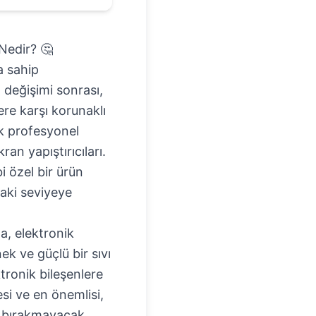
Nedir? 🤔
a sahip
n değişimi sonrası,
ere karşı korunaklı
ak profesyonel
an yapıştırıcıları.
i özel bir ürün
raki seviyeye
a, elektronik
ek ve güçlü bir sıvı
ktronik bileşenlere
i ve en önemlisi,
uk bırakmayacak