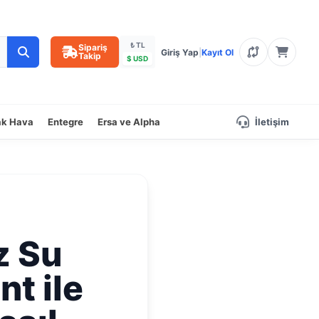
₺ TL
Sipariş
Giriş Yap
|
Kayıt Ol
Takip
$ USD
ak Hava
Entegre
Ersa ve Alpha
İletişim
z Su
nt ile