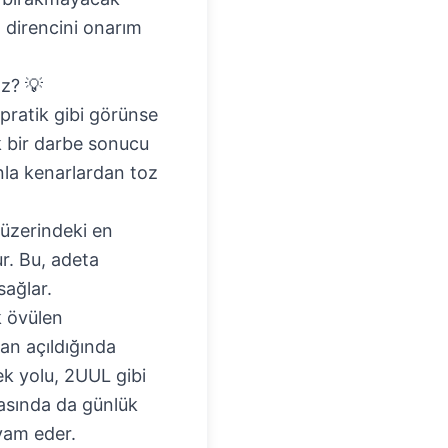
z direncini onarım
ız? 💡
pratik gibi görünse
ak bir darbe sonucu
nla kenarlardan toz
 üzerindeki en
ur. Bu, adeta
sağlar.
k övülen
ran açıldığında
ek yolu, 2UUL gibi
rasında da günlük
vam eder.