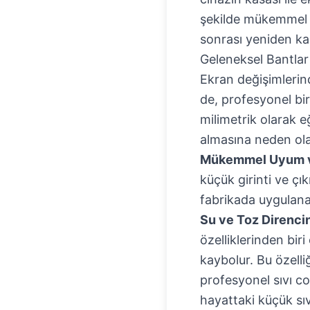
şekilde mükemmel bi
sonrası yeniden ka
Geleneksel Bantlar
Ekran değişimlerin
de, profesyonel bir
milimetrik olarak 
almasına neden olab
Mükemmel Uyum v
küçük girinti ve çı
fabrikada uygulanan
Su ve Toz Direncin
özelliklerinden biri
kaybolur. Bu özell
profesyonel sıvı c
hayattaki küçük sı