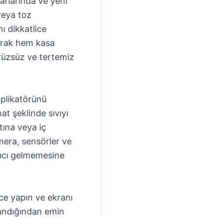
narlarında ve yeni
 veya toz
nı dikkatlice
narak hem kasa
rüzsüz ve tertemiz
aplikatörünü
at şeklinde sıvıyı
tına veya iç
amera, sensörler ve
ırıcı gelmemesine
ice yapın ve ekranı
landığından emin