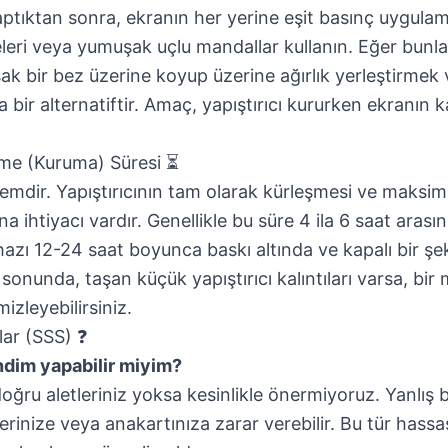
aptıktan sonra, ekranın her yerine eşit basınç uygulam
ri veya yumuşak uçlu mandallar kullanın. Eğer bunla
 bir bez üzerine koyup üzerine ağırlık yerleştirmek v
 bir alternatiftir. Amaç, yapıştırıcı kururken ekranın
şme (Kuruma) Süresi ⏳
emdir. Yapıştırıcının tam olarak kürleşmesi ve maks
a ihtiyacı vardır. Genellikle bu süre 4 ila 6 saat arası
ihazı 12-24 saat boyunca baskı altında ve kapalı bir ş
 sonunda, taşan küçük yapıştırıcı kalıntıları varsa, bir 
mizleyebilirsiniz.
lar (SSS) ❓
ndim yapabilir miyim?
doğru aletleriniz yoksa kesinlikle önermiyoruz. Yanlış
erinize veya anakartınıza zarar verebilir. Bu tür hassas