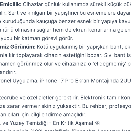
Emicilik:
Cihazlar günlük kullanımda sürekli küçük bü
ır. Sert ve kırılgan bir yapıştırıcı bu esnemelere day
se kuruduğunda kauçuğa benzer esnek bir yapıya kavu
ürlü olmasını sağlar hem de ekran kenarlarına gelen 
yucu bir katman görevi görür.
emiz Görünüm:
Kötü uygulanmış bir yapışkan bant, ek
a kir toplayarak cihazın estetiğini bozar. Sıvı bant i
mamen görünmez olur ve cihazınıza o 'el değmemiş' p
ndırır.
onel Uygulama: iPhone 17 Pro Ekran Montajında 2UUL
tecrübe ve özel aletler gerektirir. Elektronik tamir k
ıza zarar verme riskiniz yüksektir. Bu rehber, profesy
lanıcıları için bilgilendirme amaçlıdır.
k ve Yüzey Temizliği - En Kritik Aşama! 🧼