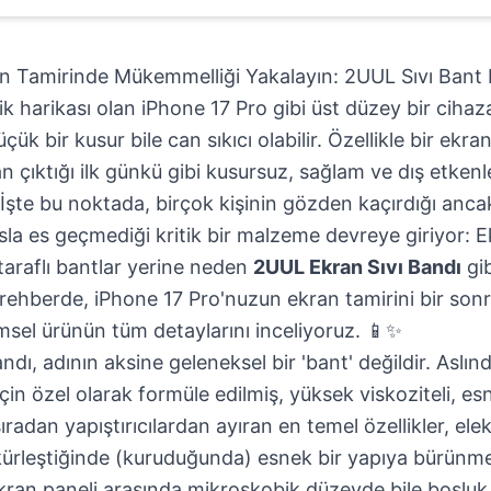
n Tamirinde Mükemmelliği Yakalayın: 2UUL Sıvı Bant 
k harikası olan iPhone 17 Pro gibi üst düzey bir cihaz
k bir kusur bile can sıkıcı olabilir. Özellikle bir ekra
n çıktığı ilk günkü gibi kusursuz, sağlam ve dış etkenl
. İşte bu noktada, birçok kişinin gözden kaçırdığı anc
asla es geçmediği kritik bir malzeme devreye giriyor: Ekr
 taraflı bantlar yerine neden
2UUL Ekran Sıvı Bandı
gib
 rehberde, iPhone 17 Pro'nuzun ekran tamirini bir son
msel ürünün tüm detaylarını inceliyoruz. 📱✨
dı, adının aksine geleneksel bir 'bant' değildir. Aslınd
için özel olarak formüle edilmiş, yüksek viskoziteli, esn
sıradan yapıştırıcılardan ayıran en temel özellikler, ele
ürleştiğinde (kuruduğunda) esnek bir yapıya bürünmes
 ekran paneli arasında mikroskobik düzeyde bile boşl