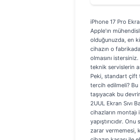
iPhone 17 Pro Ekra
Apple'ın mühendisli
olduğunuzda, en küçü
cihazın o fabrikada
olmasını istersiniz
teknik servislerin 
Peki, standart çift
tercih edilmeli? Bu
taşıyacak bu devri
2UUL Ekran Sıvı Ban
cihazların montajı 
yapıştırıcıdır. Onu 
zarar vermemesi, k
cihazın kasası ile