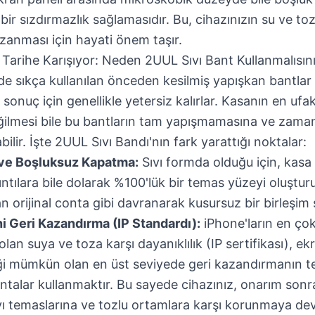
r sızdırmazlık sağlamasıdır. Bu, cihazınızın su ve to
zanması için hayati önem taşır.
 Tarihe Karışıyor: Neden 2UUL Sıvı Bant Kullanmalısın
de sıkça kullanılan önceden kesilmiş yapışkan bantlar 
 sonuç için genellikle yetersiz kalırlar. Kasanın en uf
eğilmesi bile bu bantların tam yapışmamasına ve zama
ilir. İşte 2UUL Sıvı Bandı'nın fark yarattığı noktalar:
e Boşluksuz Kapatma:
Sıvı formda olduğu için, kasa
kıntılara bile dolarak %100'lük bir temas yüzeyi oluştur
 orijinal conta gibi davranarak kusursuz bir birleşim 
i Geri Kazandırma (IP Standardı):
iPhone'ların en ço
 olan suya ve toza karşı dayanıklılık (IP sertifikası), ek
iği mümkün olan en üst seviyede geri kazandırmanın t
ontalar kullanmaktır. Bu sayede cihazınız, onarım son
vı temaslarına ve tozlu ortamlara karşı korunmaya de