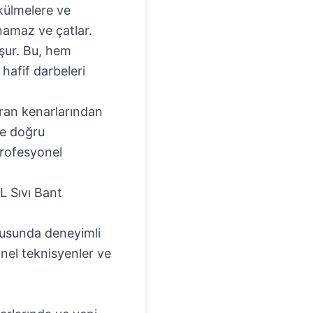
külmelere ve
anamaz ve çatlar.
şur. Bu, hem
hafif darbeleri
ran kenarlarından
se doğru
rofesyonel
 Sıvı Bant
onusunda deneyimli
onel teknisyenler ve