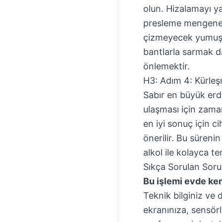
olun. Hizalamayı y
presleme mengenele
çizmeyecek yumuşak
bantlarla sarmak da
önlemektir.
H3: Adım 4: Kürle
Sabır en büyük erd
ulaşması için zaman
en iyi sonuç için c
önerilir. Bu sürenin
alkol ile kolayca te
Sıkça Sorulan Soru
Bu işlemi evde ke
Teknik bilginiz ve 
ekranınıza, sensörl