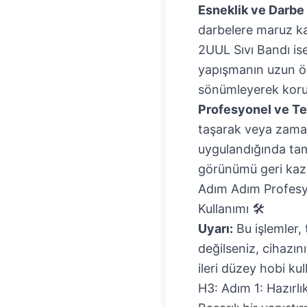
Esneklik ve Darbe 
darbelere maruz kal
2UUL Sıvı Bandı i
yapışmanın uzun öm
sönümleyerek koru
Profesyonel ve T
taşarak veya zamanl
uygulandığında ta
görünümü geri kaza
Adım Adım Profesy
Kullanımı 🛠️
Uyarı:
Bu işlemler, 
değilseniz, cihazın
ileri düzey hobi kul
H3: Adım 1: Hazırlı