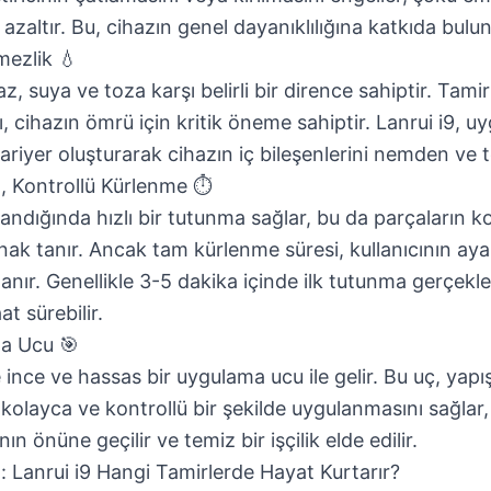
 azaltır. Bu, cihazın genel dayanıklılığına katkıda bulun
mezlik 💧
, suya ve toza karşı belirli bir dirence sahiptir. Tami
, cihazın ömrü için kritik öneme sahiptir. Lanrui i9, u
 bariyer oluşturarak cihazın iç bileşenlerini nemden ve
a, Kontrollü Kürlenme ⏱️
gulandığında hızlı bir tutunma sağlar, bu da parçaların k
nak tanır. Ancak tam kürlenme süresi, kullanıcının ay
tanır. Genellikle 3-5 dakika içinde ilk tutunma gerçekl
t sürebilir.
a Ucu 🎯
e ince ve hassas bir uygulama ucu ile gelir. Bu uç, yapış
 kolayca ve kontrollü bir şekilde uygulanmasını sağlar
nın önüne geçilir ve temiz bir işçilik elde edilir.
rı: Lanrui i9 Hangi Tamirlerde Hayat Kurtarır?