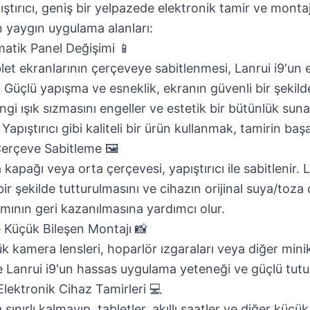
ıştırıcı, geniş bir yelpazede elektronik tamir ve montaj
 en yaygın uygulama alanları:
atik Panel Değişimi 📱
ablet ekranlarının çerçeveye sabitlenmesi, Lanrui i9'un
r. Güçlü yapışma ve esneklik, ekranın güvenli bir şekil
ngi ışık sızmasını engeller ve estetik bir bütünlük sunar
Yapıştırıcı
gibi kaliteli bir ürün kullanmak, tamirin başa
erçeve Sabitleme 🖼️
kapağı veya orta çerçevesi, yapıştırıcı ile sabitlenir. L
ir şekilde tutturulmasını ve cihazın orijinal suya/toza 
ısmının geri kazanılmasına yardımcı olur.
 Küçük Bileşen Montajı 📸
k kamera lensleri, hoparlör ızgaraları veya diğer minik
Lanrui i9'un hassas uygulama yeteneği ve güçlü tutuşu
Elektronik Cihaz Tamirleri 💻
sınırlı kalmayıp, tabletler, akıllı saatler ve diğer küçü