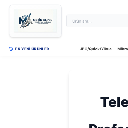
EN YENİ ÜRÜNLER
JBC/Quick/Yihua
Mikr
Tele