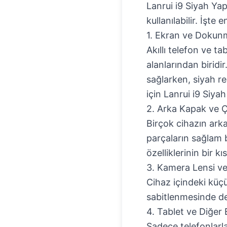
Lanrui i9 Siyah Yap
kullanılabilir. İşte
1. Ekran ve Dokunm
Akıllı telefon ve t
alanlarından biridi
sağlarken, siyah re
için
Lanrui i9 Siyah 
2. Arka Kapak ve Ç
Birçok cihazın arka 
parçaların sağlam b
özelliklerinin bir k
3. Kamera Lensi ve
Cihaz içindeki küçü
sabitlenmesinde de 
4. Tablet ve Diğer 
Sadece telefonlarla 