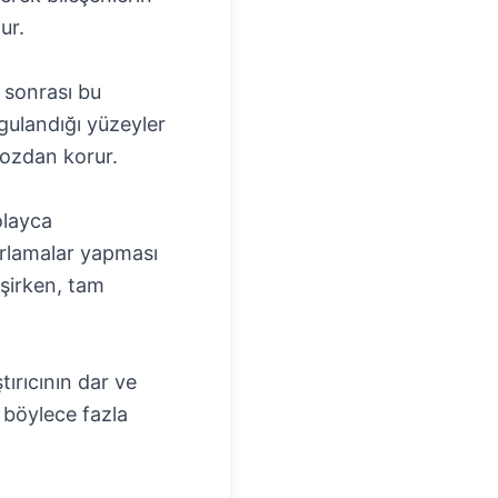
ur.
r sonrası bu
ygulandığı yüzeyler
 tozdan korur.
olayca
arlamalar yapması
eşirken, tam
tırıcının dar ve
, böylece fazla