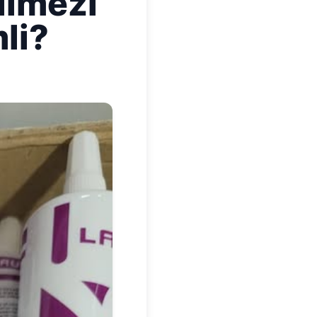
ilmezi
li?