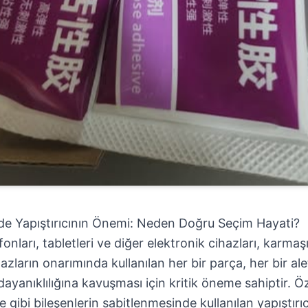
de Yapıştırıcının Önemi: Neden Doğru Seçim Hayati?
fonları, tabletleri ve diğer elektronik cihazları, karma
hazların onarımında kullanılan her bir parça, her bir alet
yanıklılığına kavuşması için kritik öneme sahiptir. Öz
gibi bileşenlerin sabitlenmesinde kullanılan yapıştırıc