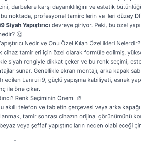
cini, darbelere karşı dayanıklılığını ve estetik bütünl
a bu noktada, profesyonel tamircilerin ve ileri düzey DI
i9 Siyah Yapıştırıcı
devreye giriyor. Peki, bu özel yapış
nedir? 🤔
apıştırıcı Nedir ve Onu Özel Kılan Özellikleri Nelerdir?
ik cihaz tamirleri için özel olarak formüle edilmiş, yük
llikle siyah rengiyle dikkat çeker ve bu renk seçimi, est
tajlar sunar. Genellikle ekran montajı, arka kapak sa
h edilen Lanrui i9, güçlü yapışma kabiliyeti, esnek yap
nç ile öne çıkar.
ırıcı? Renk Seçiminin Önemi 🎨
 akıllı telefon ve tabletin çerçevesi veya arka kapağı
kullanmak, tamir sonrası cihazın orijinal görünümünü k
beyaz veya şeffaf yapıştırıcıların neden olabileceği ç