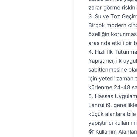
zarar görme riskini
3. Su ve Toz Geçir
Birçok modern cihaz
özelliğin korunması
arasında etkili bir
4. Hızlı İlk Tutunm
Yapıştırıcı, ilk uy
sabitlenmesine ola
için yeterli zaman 
kürlenme 24-48 saa
5. Hassas Uygulam
Lanrui i9, genellikl
küçük alanlara bile
yapıştırıcı kullanımı
🛠️ Kullanım Alanla