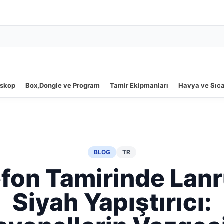
oskop
Box,Dongle ve Program
Tamir Ekipmanları
Havya ve Sıc
BLOG
TR
fon Tamirinde Lanr
Siyah Yapıştırıcı: