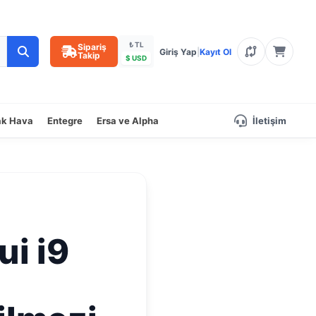
₺ TL
Sipariş
Giriş Yap
|
Kayıt Ol
Takip
$ USD
ak Hava
Entegre
Ersa ve Alpha
İletişim
ui i9