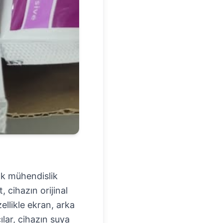
şık mühendislik
, cihazın orijinal
ellikle ekran, arka
ılar, cihazın suya