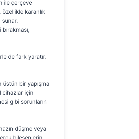
n ile çerçeve
 özellikle karanlık
 sunar.
i bırakması,
rle de fark yaratır.
çin üstün bir yapışma
 cihazlar için
si gibi sorunların
cihazın düşme veya
erek bileşenlerin