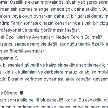
leme:
Özellikle ekran montajında, siyah yapıştırıcı ekra
rdan ışık sızmasını engellemede çok daha etkilidir. Bu,
lerken veya oyun oynarken daha iyi bir görsel deneyim
nüm:
Tamir sonrası cihazın kenarlarında siyah bir çizg
profesyonel ve temiz görünmesini sağlar.
el Özellikleri ve Avantajları: Neden Tercih Edilmeli?
ştırıcı, sadece rengiyle değil, sunduğu teknik özellikle
ın en önemli avantajları:
Yapışma 💪
k bileşenleri güvenli ve kalıcı bir şekilde sabitlemek i
llikle sık kullanılan ve darbelere maruz kalabilen mobil
tir. Ekranın yerinden oynaması, arka kapağın gevşeme
e Direnci 🛡️
 sonra bile belirli bir esnekliği korur. Bu esneklik, 
ırıcının çatlamasını veya kırılmasını engeller, şoku em