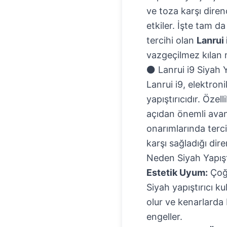
ve toza karşı diren
etkiler. İşte tam d
tercihi olan
Lanrui 
vazgeçilmez kılan 
⚫ Lanrui i9 Siyah Y
Lanrui i9, elektron
yapıştırıcıdır. Öze
açıdan önemli avan
onarımlarında terci
karşı sağladığı dire
Neden Siyah Yapışt
Estetik Uyum:
Çoğu
Siyah yapıştırıcı 
olur ve kenarlarda 
engeller.