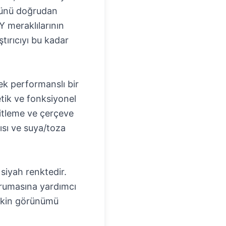
üğünü doğrudan
Y meraklılarının
tırıcıyı bu kadar
sek performanslı bir
etik ve fonksiyonel
bitleme ve çerçeve
ısı ve suya/toza
 siyah renktedir.
orumasına yardımcı
irkin görünümü