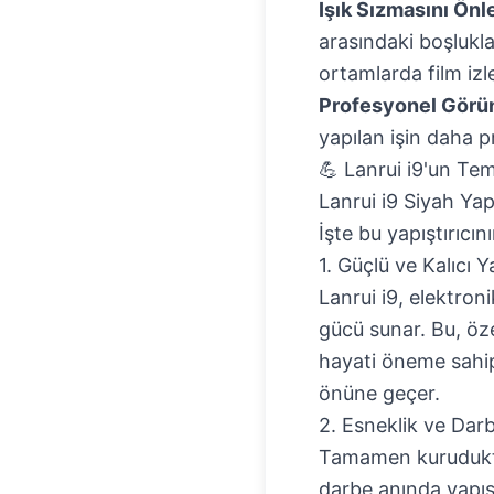
Işık Sızmasını Ön
arasındaki boşlukla
ortamlarda film iz
Profesyonel Görü
yapılan işin daha 
💪 Lanrui i9'un Tem
Lanrui i9 Siyah Yapı
İşte bu yapıştırıcın
1. Güçlü ve Kalıcı 
Lanrui i9, elektroni
gücü sunar. Bu, öze
hayati öneme sahip
önüne geçer.
2. Esneklik ve Darb
Tamamen kuruduktan
darbe anında yapışt