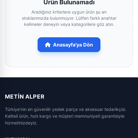
Ürün Bulunamadı
Aradığınız kriterlere uygun ürün şu an
stoklarımızda bulunmuyor. Lütfen farklı anahtar
kelimeler deneyin veya kategorilere göz atın.
Anasayfa'ya Dön
METIN ALPER
Türkiye'nin en güvenilir yedek parça ve aksesuar tedarikçisi.
Kaliteli ürün, hızlı kargo ve müşteri memnuniyeti garantisiyle
hizmetinizdeyiz.