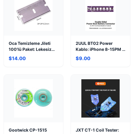
Oca Temizleme Jileti
2UUL BT02 Power
100'lü Paket: Lekesiz
Kablo: iPhone 8-15PM &
Yüzeyler!
Android Tamir
$14.00
$9.00
Konnektörü
Gootwick CP-1515
JXT CT-1 Coil Tester: