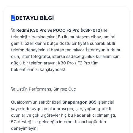
DETAYLI BILGI
🚀
Redmi K30 Pro ve POCO F2 Pro (K3P-012)
ile
teknoloji zirvesine çıkın! Bu iki muhteşem cihaz, amiral
gemisi özelliklerini bütçe dostu bir fiyata sunarak akıllı
telefon deneyiminizi baştan tanımlıyor. İster oyun tutkunu
olun, ister fotoğrafçı, isterse sadece günlük kullanım için
güçlü bir telefon arayın; K30 Pro / F2 Pro tüm
beklentilerinizi karşılayacak!
🚀 Üstün Performans, Sınırsız Güç
Qualcomm'un sektör lideri
Snapdragon 865
işlemcisi
sayesinde uygulamalar arası geçişler, yoğun grafikli
oyunlar ve çoklu görevler hiç bu kadar akıcı olmamıştı.
5G desteği ile geleceğin internet hızını bugünden
deneyimleyin!