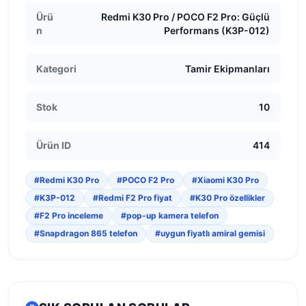
Ürü
Redmi K30 Pro / POCO F2 Pro: Güçlü
n
Performans (K3P-012)
Kategori
Tamir Ekipmanları
Stok
10
Ürün ID
414
#Redmi K30 Pro
#POCO F2 Pro
#Xiaomi K30 Pro
#K3P-012
#Redmi F2 Pro fiyat
#K30 Pro özellikler
#F2 Pro inceleme
#pop-up kamera telefon
#Snapdragon 865 telefon
#uygun fiyatlı amiral gemisi