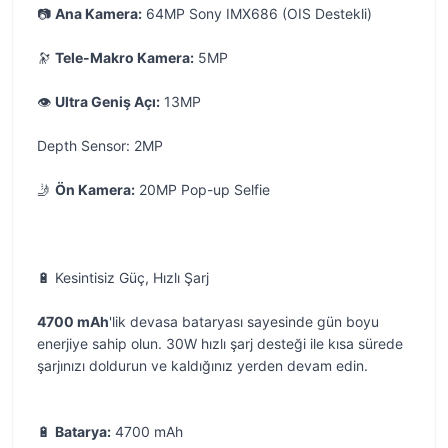
📷
Ana Kamera:
64MP Sony IMX686 (OIS Destekli)
🔭
Tele-Makro Kamera:
5MP
👁️
Ultra Geniş Açı:
13MP
Depth Sensor: 2MP
🤳
Ön Kamera:
20MP Pop-up Selfie
🔋 Kesintisiz Güç, Hızlı Şarj
4700 mAh
'lik devasa bataryası sayesinde gün boyu
enerjiye sahip olun. 30W hızlı şarj desteği ile kısa sürede
şarjınızı doldurun ve kaldığınız yerden devam edin.
🔋
Batarya:
4700 mAh