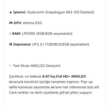
🔥
İşlemci:
Qualcomm Snapdragon 865 (5G Destekli)
🎮
GPU:
Adreno 650
⚡
RAM:
LPDDR5 (6GB/8GB seçenekleri)
💾
Depolama:
UFS 3.1 (128GB/256GB seçenekleri)
✨ Tam Ekran AMOLED Deneyimi
Çentiksiz ve deliksiz
6.67 inç Full HD+ AMOLED
ekranıyla kendinizi içeriğe tamamen kaptırın. Pop-up
selfie kamerası sayesinde ekranın her milimetresi size ait!
Canlı renkler ve derin siyahlarla görsel şölen yaşayın.