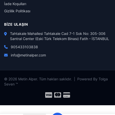
İade Koşulları
Gizlilik Politikası
BIZE ULAŞIN
Tahtakale Mahallesi Tahtakale Cad 7-1 Sok No: 305-306
Santral Center (Eski Türk Telekom Binası) Fatih - İSTANBUL
905433103838
info@metinalper.com
© 2026 Metin Alper. Tüm hakları saklıdır. | Powered By Tolga
Seven ™