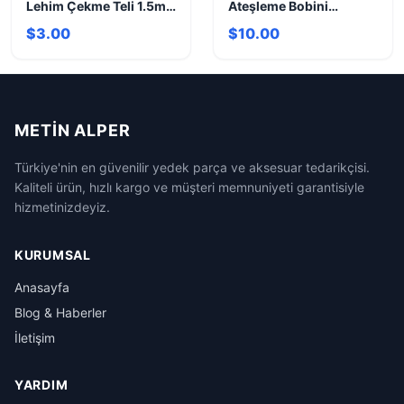
Lehim Çekme Teli 1.5m
Ateşleme Bobini
1.5mm - Hassas Sökme
Arızalarını Anında Bulun
$3.00
$10.00
METIN ALPER
Türkiye'nin en güvenilir yedek parça ve aksesuar tedarikçisi.
Kaliteli ürün, hızlı kargo ve müşteri memnuniyeti garantisiyle
hizmetinizdeyiz.
KURUMSAL
Anasayfa
Blog & Haberler
İletişim
YARDIM