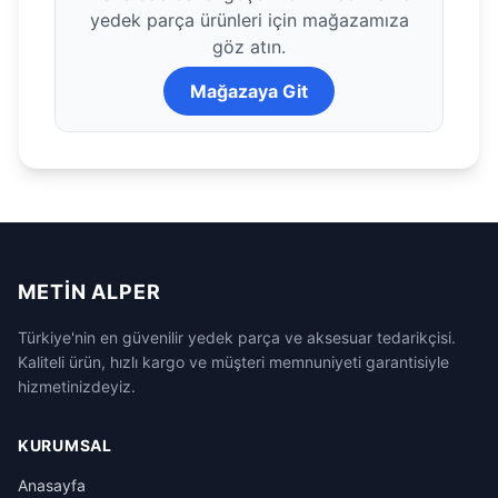
yedek parça ürünleri için mağazamıza
göz atın.
Mağazaya Git
METIN ALPER
Türkiye'nin en güvenilir yedek parça ve aksesuar tedarikçisi.
Kaliteli ürün, hızlı kargo ve müşteri memnuniyeti garantisiyle
hizmetinizdeyiz.
KURUMSAL
Anasayfa