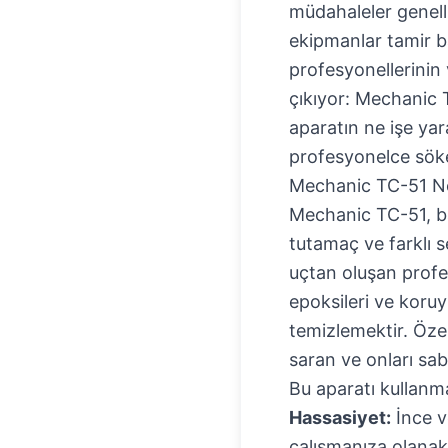
müdahaleler genelli
ekipmanlar tamir ba
profesyonellerinin
çıkıyor:
Mechanic T
aparatın ne işe yar
profesyonelce söke
Mechanic TC-51 Ne
Mechanic TC-51, ba
tutamaç ve farklı se
uçtan oluşan profes
epoksileri ve koru
temizlemektir. Özel
saran ve onları sab
Bu aparatı kullanma
Hassasiyet:
İnce v
çalışmanıza olanak 