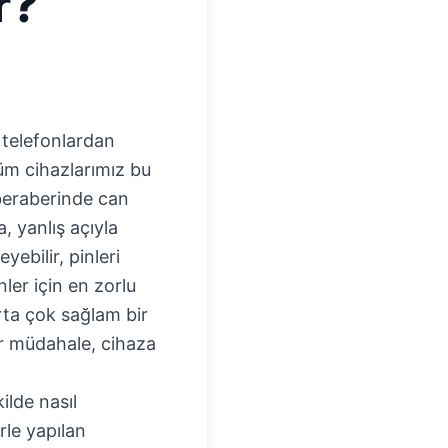
r?
 telefonlardan
üm cihazlarımız bu
 beraberinde can
, yanlış açıyla
ebilir, pinleri
ler için en zorlu
rta çok sağlam bir
bir müdahale, cihaza
ilde nasıl
rle yapılan