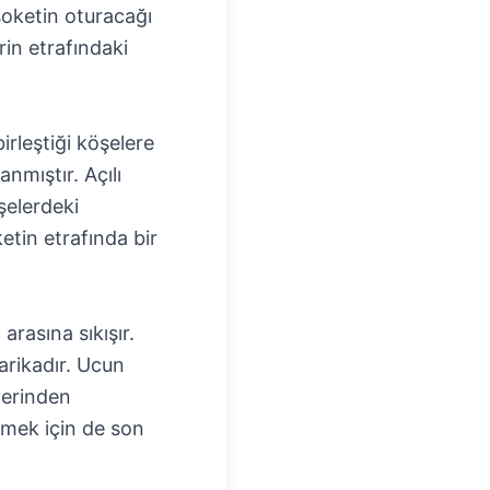
 soketin oturacağı
rin etrafındaki
irleştiği köşelere
anmıştır. Açılı
şelerdeki
ketin etrafında bir
arasına sıkışır.
harikadır. Ucun
 yerinden
emek için de son