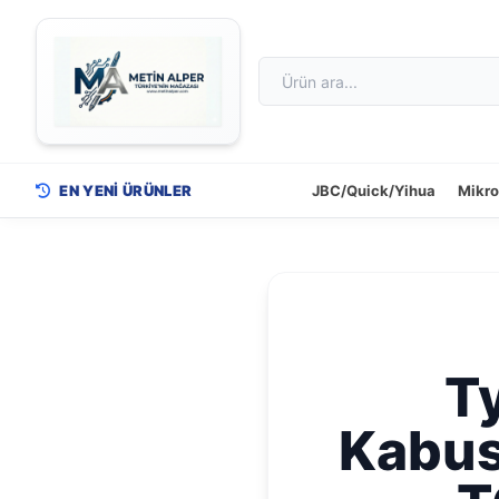
EN YENİ ÜRÜNLER
JBC/Quick/Yihua
Mikr
T
Kabus