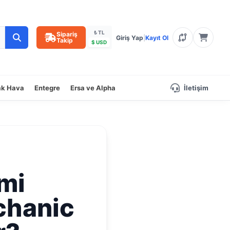
₺ TL
Sipariş
Giriş Yap
|
Kayıt Ol
Takip
$ USD
ak Hava
Entegre
Ersa ve Alpha
İletişim
mi
chanic