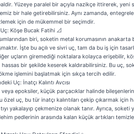
aldir. Yüzeye paralel bir açıyla nazikçe ittirerek, yeni
emiz bir hale getirebilirsiniz. Aynı zamanda, entegrele
izlemek için de mükemmel bir seçimdir.
ri Uç: Köşe Bucak Fatihi 📐
sımlarından biri, soketin metal korumasının anakarta b
maktır. İşte bu açılı ve sivri uç, tam da bu iş için tasarl
iğer uçların giremediği noktalara kolayca erişebilir, kö
 hassas bir şekilde keserek kaldırabilirsiniz. Bu uç, so
ökme işlemini başlatmak için sıkça tercih edilir.
deki Uç: İnatçı Kalıntı Avcısı
 veya epoksiler, küçük parçacıklar halinde bileşenlerin 
 özel uç, bu tür inatçı kalıntıları çekip çıkarmak için 
ıntıyı yakalayıp çekmenize olanak tanır. Ayrıca, soketi
lehim pedlerinin arasında kalan küçük artıkları temizl