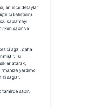
sı, en ince detaylar
ırıcı kalıntısını
ucu kaplamayı
nırken sabır ve
kesici ağzı, daha
mıştır. Isı
ikler atarak,
tırmanıza yardımcı
izi sağlar.
 tamirde sabır,