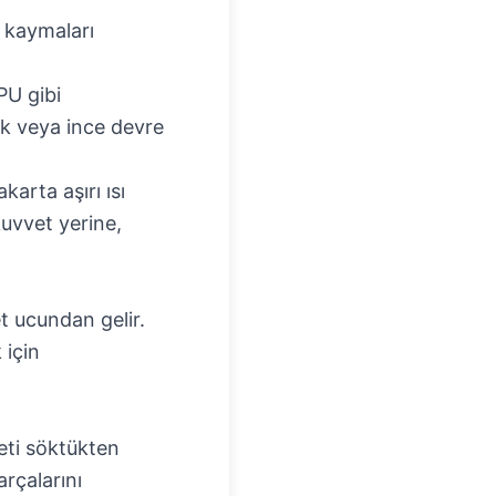
 kaymaları
PU gibi
mak veya ince devre
karta aşırı ısı
kuvvet yerine,
et ucundan gelir.
 için
keti söktükten
arçalarını