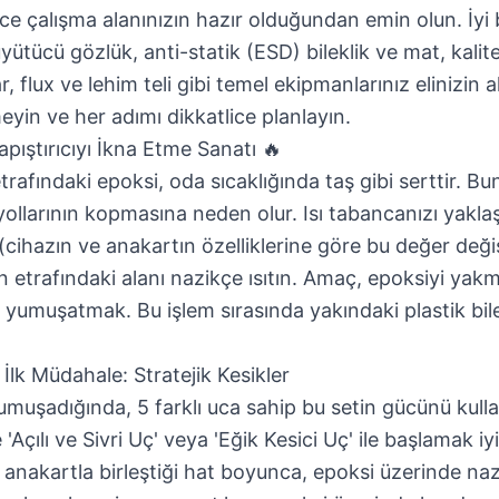
e çalışma alanınızın hazır olduğundan emin olun. İyi 
tücü gözlük, anti-statik (ESD) bileklik ve mat, kalitel
, flux ve lehim teli gibi temel ekipmanlarınız elinizin a
eyin ve her adımı dikkatlice planlayın.
apıştırıcıyı İkna Etme Sanatı 🔥
rafındaki epoksi, oda sıcaklığında taş gibi serttir. 
yollarının kopmasına neden olur. Isı tabancanızı yakl
 (cihazın ve anakartın özelliklerine göre bu değer değiş
n etrafındaki alanı nazikçe ısıtın. Amaç, epoksiyi yak
r yumuşatmak. Bu işlem sırasında yakındaki plastik bil
 İlk Müdahale: Stratejik Kesikler
yumuşadığında,
5 farklı uca sahip bu setin
gücünü kull
 'Açılı ve Sivri Uç' veya 'Eğik Kesici Uç' ile başlamak iyi
anakartla birleştiği hat boyunca, epoksi üzerinde naz