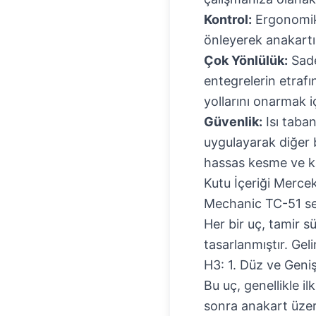
Kontrol:
Ergonomik 
önleyerek anakartın 
Çok Yönlülük:
Sade
entegrelerin etrafı
yollarını onarmak iç
Güvenlik:
Isı taban
uygulayarak diğer b
hassas kesme ve kaz
Kutu İçeriği Mercek
Mechanic TC-51 seti
Her bir uç, tamir s
tasarlanmıştır. Gel
H3: 1. Düz ve Geni
Bu uç, genellikle i
sonra anakart üzeri