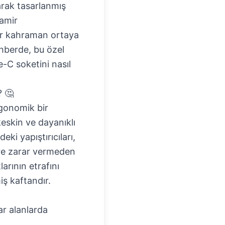
larak tasarlanmış
tamir
bir kahraman ortaya
ehberde, bu özel
e-C soketini nasıl
 🤔
rgonomik bir
 keskin ve dayanıklı
ki yapıştırıcıları,
ere zarar vermeden
arının etrafını
iş kaftandır.
ar alanlarda