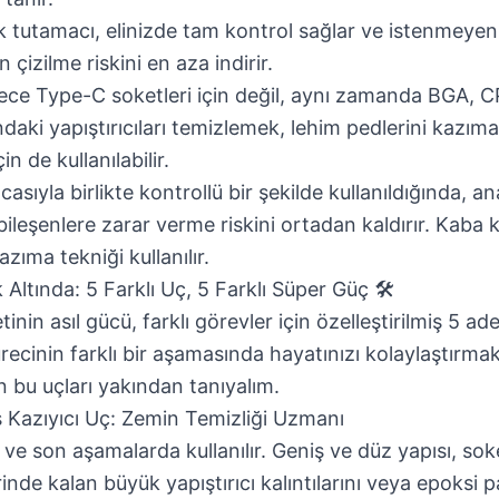
tutamacı, elinizde tam kontrol sağlar ve istenmeyen
çizilme riskini en aza indirir.
ce Type-C soketleri için değil, aynı zamanda BGA, C
ndaki yapıştırıcıları temizlemek, lehim pedlerini kazı
in de kullanılabilir.
casıyla birlikte kontrollü bir şekilde kullanıldığında, ana
ileşenlere zarar verme riskini ortadan kaldırır. Kaba 
ıma tekniği kullanılır.
 Altında: 5 Farklı Uç, 5 Farklı Süper Güç 🛠️
nin asıl gücü, farklı görevler için özelleştirilmiş 5 ad
ürecinin farklı bir aşamasında hayatınızı kolaylaştırmak
in bu uçları yakından tanıyalım.
ş Kazıyıcı Uç: Zemin Temizliği Uzmanı
lk ve son aşamalarda kullanılır. Geniş ve düz yapısı, so
nde kalan büyük yapıştırıcı kalıntılarını veya epoksi p