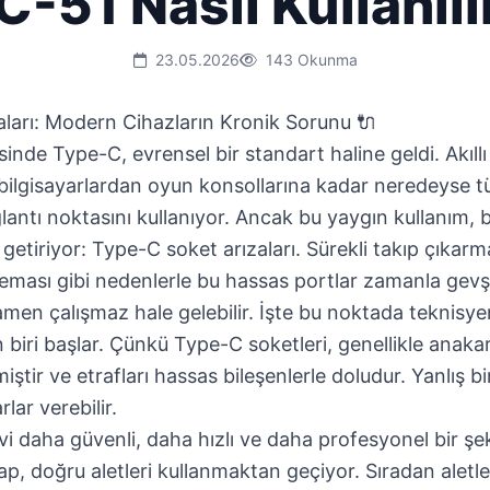
C-51 Nasıl Kullanılı
23.05.2026
143 Okunma
ları: Modern Cihazların Kronik Sorunu 🔌
nde Type-C, evrensel bir standart haline geldi. Akıllı
ü bilgisayarlardan oyun konsollarına kadar neredeyse t
lantı noktasını kullanıyor. Ancak bu yaygın kullanım,
 getiriyor: Type-C soket arızaları. Sürekli takıp çıkarma
eması gibi nedenlerle bu hassas portlar zamanla gevşey
mamen çalışmaz hale gelebilir. İşte bu noktada teknisyen
 biri başlar. Çünkü Type-C soketleri, genellikle anaka
iştir ve etrafları hassas bileşenlerle doludur. Yanlış 
lar verebilir.
vi daha güvenli, daha hızlı ve daha profesyonel bir şek
ap, doğru aletleri kullanmaktan geçiyor. Sıradan aletle