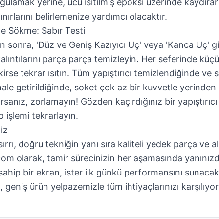
gulamak yerine, ucu ısıtılmış epoksi üzerinde kaydıra
ınırlarını belirlemenize yardımcı olacaktır.
e Sökme: Sabır Testi
ten sonra, 'Düz ve Geniş Kazıyıcı Uç' veya 'Kanca Uç' gi
alıntılarını parça parça temizleyin. Her seferinde küçü
irse tekrar ısıtın. Tüm yapıştırıcı temizlendiğinde ve s
hale getirildiğinde, soket çok az bir kuvvetle yerinden 
orsanız, zorlamayın! Gözden kaçırdığınız bir yapıştırıcı 
ip işlemi tekrarlayın.
iz
 sırrı, doğru tekniğin yanı sıra kaliteli yedek parça ve 
com olarak, tamir sürecinizin her aşamasında yanınızd
sahip bir ekran, ister ilk günkü performansını sunaca
, geniş ürün yelpazemizle tüm ihtiyaçlarınızı karşılıyor