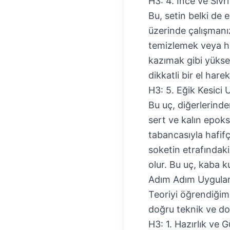
H3: 4. İnce ve Sivr
Bu, setin belki de 
üzerinde çalışmanızı
temizlemek veya h
kazımak gibi yüksek
dikkatli bir el hare
H3: 5. Eğik Kesici 
Bu uç, diğerlerinde
sert ve kalın epoks
tabancasıyla hafif
soketin etrafındak
olur. Bu uç, kaba k
Adım Adım Uygulam
Teoriyi öğrendiğim
doğru teknik ve doğ
H3: 1. Hazırlık ve G