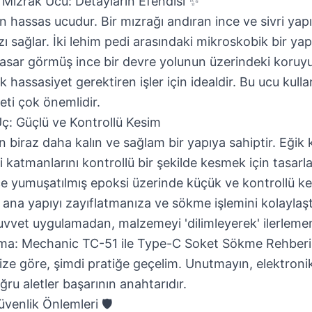
i Mızrak Ucu: Detayların Efendisi ✨
en hassas ucudur. Bir mızrağı andıran ince ve sivri yapı
 sağlar. İki lehim pedi arasındaki mikroskobik bir yapışt
asar görmüş ince bir devre yolunun üzerindeki koruy
 hassasiyet gerektiren işler için idealdir. Bu ucu kulla
keti çok önemlidir.
Uç: Güçlü ve Kontrollü Kesim
n biraz daha kalın ve sağlam bir yapıya sahiptir. Eğik 
i katmanlarını kontrollü bir şekilde kesmek için tasarlan
çe yumuşatılmış epoksi üzerinde küçük ve kontrollü kes
i ana yapıyı zayıflatmanıza ve sökme işlemini kolaylaş
uvvet uygulamadan, malzemeyi 'dilimleyerek' ilerlemen
a: Mechanic TC-51 ile Type-C Soket Sökme Rehberi
ize göre, şimdi pratiğe geçelim. Unutmayın, elektronik
ru aletler başarının anahtarıdır.
üvenlik Önlemleri 🛡️