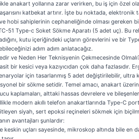
kle anakart yollarına zarar verirken, bu iş için özel o
şarısını katbekat artırır. İşte bu noktada, elektronik 
 ve hobi sahiplerinin cephaneliğinde olması gereken 
C-51 Type-c Soket Sökme Aparatı (5 adet uç)
. Bu r
adığını, kutu içeriğindeki uçların görevlerini ve bir Typ
bileceğinizi adım adım anlatacağız.
dir ve Neden Her Teknisyenin Çekmecesinde Olmalı?
sit bir kesici veya kazıyıcıdan çok daha fazlasıdır. E
naryolar için tasarlanmış 5 adet değiştirilebilir, ultra
yonel bir sökme setidir. Temel amacı, anakart üzerinde
yucu kaplamaları, alttaki hassas devrelere ve bileşenl
likle modern akıllı telefon anakartlarında Type-C portl
itleyen siyah, sert epoksi reçineleri sökmek için biçilm
nın avantajları şunlardır:
e keskin uçları sayesinde, mikroskop altında bile en d
tanır.