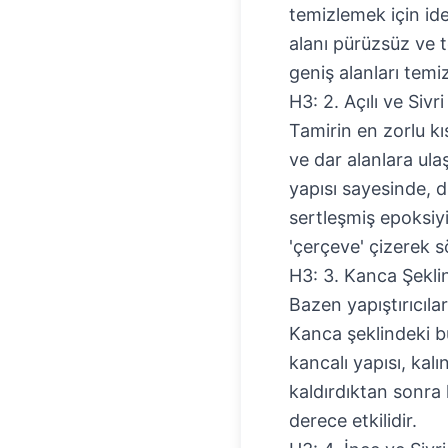
temizlemek için ide
alanı pürüzsüz ve t
geniş alanları tem
H3: 2. Açılı ve Siv
Tamirin en zorlu kı
ve dar alanlara ulaş
yapısı sayesinde, d
sertleşmiş epoksiyi
'çerçeve' çizerek s
H3: 3. Kanca Şeklin
Bazen yapıştırıcılar
Kanca şeklindeki bu
kancalı yapısı, kal
kaldırdıktan sonra 
derece etkilidir.