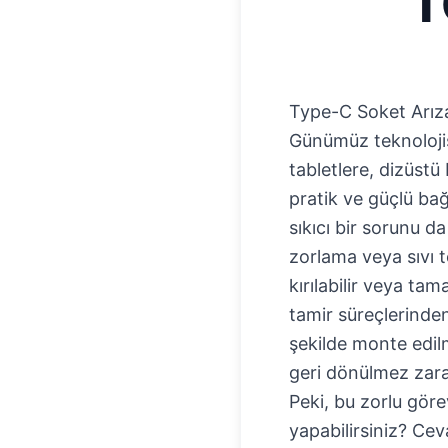
T
Type-C Soket Arıza
Günümüz teknolojisi
tabletlere, dizüst
pratik ve güçlü bağ
sıkıcı bir sorunu da
zorlama veya sıvı t
kırılabilir veya ta
tamir süreçlerinden
şekilde monte edilm
geri dönülmez zarar
Peki, bu zorlu göre
yapabilirsiniz? Cev