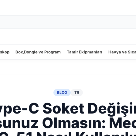
oskop
Box,Dongle ve Program
Tamir Ekipmanları
Havya ve Sıc
BLOG
TR
ype-C Soket Değişi
unuz Olmasın: Me