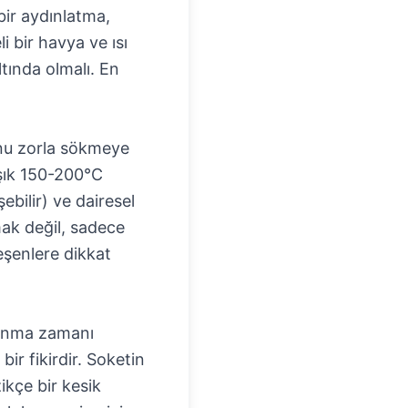
bir aydınlatma,
i bir havya ve ısı
ltında olmalı. En
Bunu zorla sökmeye
aşık 150-200°C
ebilir) ve dairesel
mak değil, sadece
eşenlere dikkat
anma zamanı
 bir fikirdir. Soketin
ikçe bir kesik