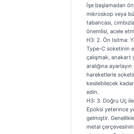
İşe başlamadan önc
mikroskop veya büyü
tabancası, cımbızlar
önemlisi, acele etm
H3: 2. Ön Isıtma: Y
Type-C soketinin et
çalışmak, anakart 
aralığına ayarlayın
hareketlerle soketi
kesilebilecek kada
edin.
H3: 3. Doğru Uç ile
Epoksi yeterince 
gelmiştir. Genellikle
metal çerçevesinin 