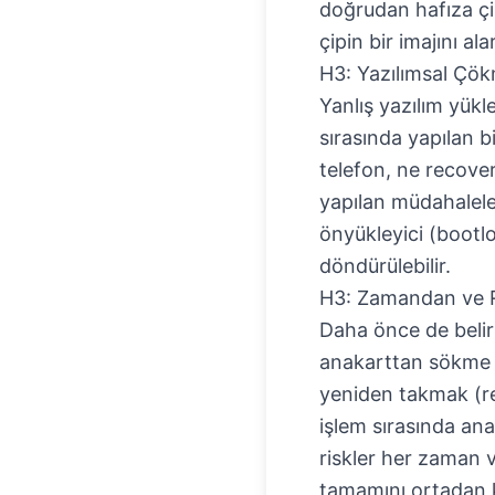
doğrudan hafıza çip
çipin bir imajını al
H3: Yazılımsal Çök
Yanlış yazılım yükl
sırasında yapılan b
telefon, ne recov
yapılan müdahalele
önyükleyici (bootl
döndürülebilir.
H3: Zamandan ve R
Daha önce de belirt
anakarttan sökme z
yeniden takmak (reb
işlem sırasında ana
riskler her zaman v
tamamını ortadan ka