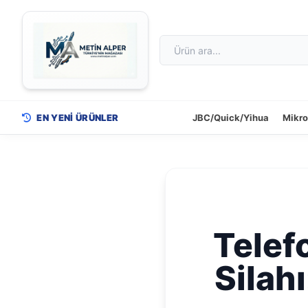
EN YENİ ÜRÜNLER
JBC/Quick/Yihua
Mikr
Telef
Silahı