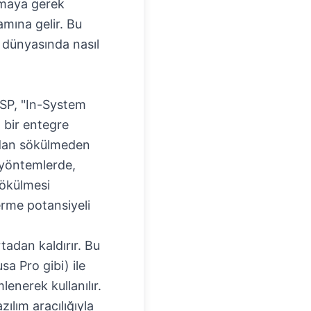
çmaya gerek
mına gelir. Bu
 dünyasında nasıl
ISP, "In-System
 bir entegre
ndan sökülmeden
 yöntemlerde,
sökülmesi
verme potansiyeli
ortadan kaldırır. Bu
a Pro gibi) ile
lenerek kullanılır.
ılım aracılığıyla