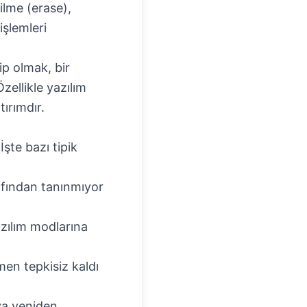
ilme (erase),
işlemleri
ip olmak, bir
zellikle yazılım
ırımdır.
şte bazı tipik
rafından tanınmıyor
azılım modlarına
men tepkisiz kaldı
ya yeniden