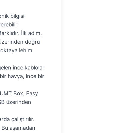
nik bilgisi
erebilir.
rklıdır. İlk adım,
 üzerinden doğru
noktaya lehim
elen ince kablolar
bir havya, ince bir
, UMT Box, Easy
USB üzerinden
a çalıştırılır.
ır. Bu aşamadan