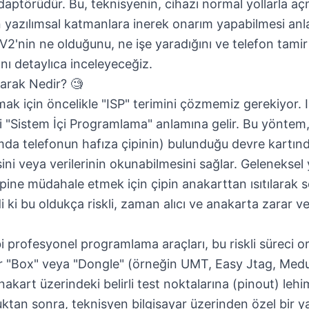
aptörüdür. Bu, teknisyenin, cihazı normal yollarla a
 yazılımsal katmanlara inerek onarım yapabilmesi anla
V2'nin ne olduğunu, ne işe yaradığını ve telefon tamir
ını detaylıca inceleyeceğiz.
arak Nedir? 🧐
mak için öncelikle "ISP" terimini çözmemiz gerekiyor. 
"Sistem İçi Programlama" anlamına gelir. Bu yöntem,
mda telefonun hafıza çipinin) bulunduğu devre kartı
ni veya verilerinin okunabilmesini sağlar. Geleneksel
çipine müdahale etmek için çipin anakarttan ısıtılarak 
di ki bu oldukça riskli, zaman alıcı ve anakarta zarar 
.
i profesyonel programlama araçları
, bu riskli süreci 
r "Box" veya "Dongle" (örneğin UMT, Easy Jtag, Medus
anakart üzerindeki belirli test noktalarına (pinout) lehim
ktan sonra, teknisyen bilgisayar üzerinden özel bir yaz