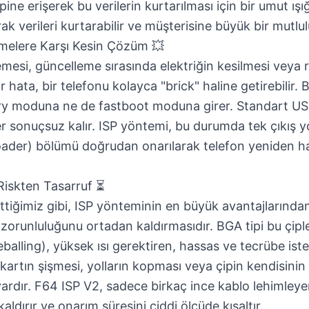
ine erişerek bu verilerin kurtarılması için bir umut ışı
arak verileri kurtarabilir ve müşterisine büyük bir mutlul
melere Karşı Kesin Çözüm 💥
emesi, güncelleme sırasında elektriğin kesilmesi veya r
ir hata, bir telefonu kolayca "brick" haline getirebilir
ery moduna ne de fastboot moduna girer. Standart US
r sonuçsuz kalır. ISP yöntemi, bu durumda tek çıkış y
oader) bölümü doğrudan onarılarak telefon yeniden h
iskten Tasarruf ⏳
tiğimiz gibi, ISP yönteminin en büyük avantajlarından b
orunluluğunu ortadan kaldırmasıdır. BGA tipi bu çipl
alling), yüksek ısı gerektiren, hassas ve tecrübe istey
kartın şişmesi, yolların kopması veya çipin kendisinin
ardır. F64 ISP V2, sadece birkaç ince kablo lehimleyer
ldırır ve onarım süresini ciddi ölçüde kısaltır.