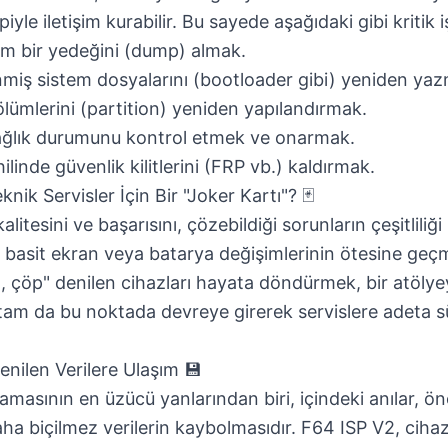
yle iletişim kurabilir. Bu sayede aşağıdaki gibi kritik iş
tam bir yedeğini (dump) almak.
inmiş sistem dosyalarını (bootloader gibi) yeniden ya
ölümlerini (partition) yeniden yapılandırmak.
sağlık durumunu kontrol etmek ve onarmak.
hilinde güvenlik kilitlerini (FRP vb.) kaldırmak.
ik Servisler İçin Bir "Joker Kartı"? 🃏
alitesini ve başarısını, çözebildiği sorunların çeşitliliği 
i basit ekran veya batarya değişimlerinin ötesine geç
, çöp" denilen cihazları hayata döndürmek, bir atölye
, tam da bu noktada devreye girerek servislere adeta s
enilen Verilere Ulaşım 💾
amasının en üzücü yanlarından biri, içindeki anılar, ön
ha biçilmez verilerin kaybolmasıdır. F64 ISP V2, cihaz