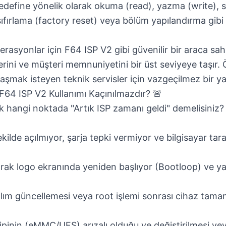
edefine yönelik olarak okuma (read), yazma (write), s
sıfırlama (factory reset) veya bölüm yapılandırma gibi 
erasyonlar için
F64 ISP V2
gibi güvenilir bir araca sah
rini ve müşteri memnuniyetini bir üst seviyeye taşır. Ö
mak isteyen teknik servisler için vazgeçilmez bir yat
64 ISP V2 Kullanımı Kaçınılmazdır? 🚨
k hangi noktada "Artık ISP zamanı geldi" demelisiniz? İ
ekilde açılmıyor, şarja tepki vermiyor ve bilgisayar ta
larak logo ekranında yeniden başlıyor (Bootloop) ve y
ılım güncellemesi veya root işlemi sonrası cihaz tama
çipinin (eMMC/UFS) arızalı olduğu ve değiştirilmesi ve