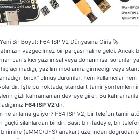
Yeni Bir Boyut: F64 ISP V2 Dünyasına Giriş 🚀
ayatımızın vazgeçilmez bir parçası haline geldi. Ancak
man can sıkıcı yazılımsal veya donanımsal sorunlar ya
n hiç açılmadığı, yazılım modlarına girmediği veya sta
lamadığı "brick" olmuş durumlar, hem kullanıcılar hem
yolardır. İşte bu noktada, standart tamir yöntemlerinin
slerin gizli kahramanları devreye girer. Bu kahramanlar
ladığımız
F64 ISP V2
'dir.
im ne anlama geliyor? F64 ISP V2, bir telefon tamir atö
 güçlü silahlardan biridir. Basit bir ifadeyle, bir telef
a birimine (eMMC/UFS) anakart üzerinden doğrudan e