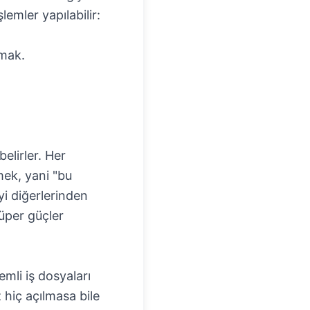
lemler yapılabilir:
zmak.
belirler. Her
mek, yani "bu
yi diğerlerinden
üper güçler
emli iş dosyaları
 hiç açılmasa bile