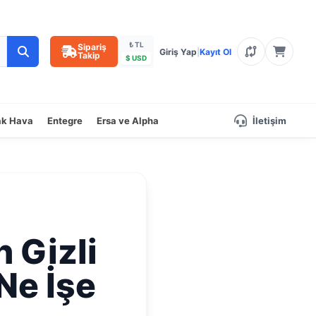
₺ TL
Sipariş
Giriş Yap
|
Kayıt Ol
Takip
$ USD
ak Hava
Entegre
Ersa ve Alpha
İletişim
 Gizli
 Ne İşe