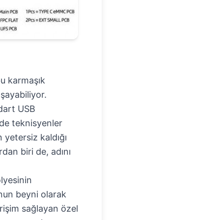
 bu karmaşık
şayabiliyor.
ndart USB
 de teknisyenler
 yetersiz kaldığı
dan biri de, adını
lyesinin
onun beyni olarak
rişim sağlayan özel