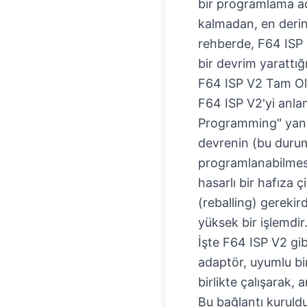
bir programlama ad
kalmadan, en derin
rehberde, F64 ISP 
bir devrim yarattığ
F64 ISP V2 Tam Ol
F64 ISP V2'yi anla
Programming" yani 
devrenin (bu duru
programlanabilmesi
hasarlı bir hafıza 
(reballing) gerekir
yüksek bir işlemdir
İşte
F64 ISP V2 gib
adaptör, uyumlu bi
birlikte çalışarak, 
Bu bağlantı kuruldu