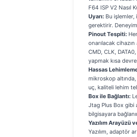
F64 ISP V2 Nasıl Ku
Uyarı:
Bu işlemler, 
gerektirir. Deneyims
Pinout Tespiti:
Her 
onarılacak cihazın
CMD, CLK, DATA0, 
yapmak kısa devrey
Hassas Lehimleme
mikroskop altında, 
uç, kaliteli lehim t
Box ile Bağlantı:
Le
Jtag Plus Box gibi
bilgisayara bağlanı
Yazılım Arayüzü ve
Yazılım, adaptör ar