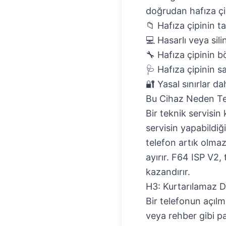
doğrudan hafıza çipi
📁 Hafıza çipinin 
💻 Hasarlı veya sil
🔧 Hafıza çipinin b
🩺 Hafıza çipinin 
🔐 Yasal sınırlar da
Bu Cihaz Neden Tekn
Bir teknik servisin k
servisin yapabildiğ
telefon artık olmaz
ayırır. F64 ISP V2
kazandırır.
H3: Kurtarılamaz D
Bir telefonun açılm
veya rehber gibi pa