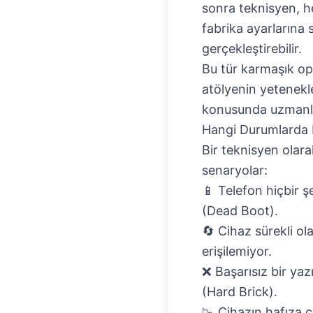
sonra teknisyen, h
fabrika ayarlarına 
gerçekleştirebilir.
Bu tür karmaşık op
atölyenin yetenekle
konusunda uzmanlaş
Hangi Durumlarda F
Bir teknisyen olara
senaryolar:
📱 Telefon hiçbir ş
(Dead Boot).
🔄 Cihaz sürekli o
erişilemiyor.
❌ Başarısız bir yaz
(Hard Brick).
📉 Cihazın hafıza 