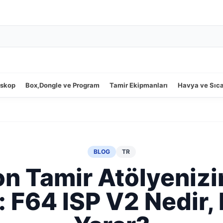
oskop
Box,Dongle ve Program
Tamir Ekipmanları
Havya ve Sıc
BLOG
TR
on Tamir Atölyenizin
: F64 ISP V2 Nedir,