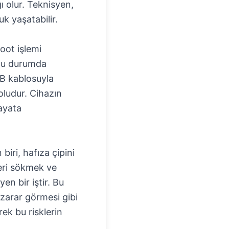
ğı olur. Teknisyen,
uk yaşatabilir.
oot işlemi
. Bu durumda
B kablosuyla
oludur. Cihazın
ayata
iri, hafıza çipini
eri sökmek ve
en bir iştir. Bu
 zarar görmesi gibi
ek bu risklerin