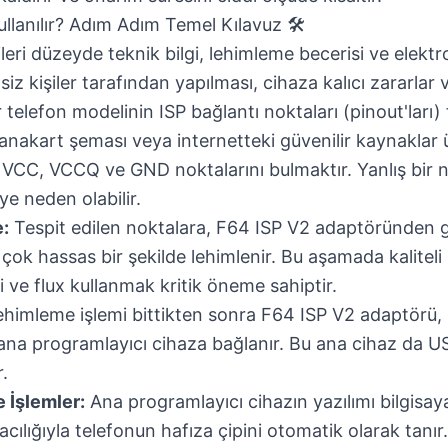
llanılır? Adım Adım Temel Kılavuz 🛠️
ileri düzeyde teknik bilgi, lehimleme becerisi ve elektro
iz kişiler tarafından yapılması, cihaza kalıcı zararlar v
telefon modelinin ISP bağlantı noktaları (pinout'ları) fa
 anakart şeması veya internetteki güvenilir kaynaklar
VCC, VCCQ ve GND noktalarını bulmaktır. Yanlış bir 
e neden olabilir.
:
Tespit edilen noktalara, F64 ISP V2 adaptöründen g
çok hassas bir şekilde lehimlenir. Bu aşamada kaliteli 
eli ve flux kullanmak kritik öneme sahiptir.
himleme işlemi bittikten sonra F64 ISP V2 adaptörü
 ana programlayıcı cihaza bağlanır. Bu ana cihaz da 
r.
 İşlemler:
Ana programlayıcı cihazın yazılımı bilgisayard
acılığıyla telefonun hafıza çipini otomatik olarak tan