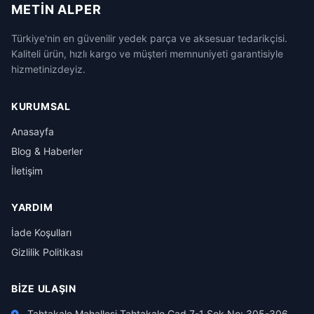
METIN ALPER
Türkiye'nin en güvenilir yedek parça ve aksesuar tedarikçisi.
Kaliteli ürün, hızlı kargo ve müşteri memnuniyeti garantisiyle
hizmetinizdeyiz.
KURUMSAL
Anasayfa
Blog & Haberler
İletişim
YARDIM
İade Koşulları
Gizlilik Politikası
BIZE ULAŞIN
Tahtakale Mahallesi Tahtakale Cad 7-1 Sok No: 305-306