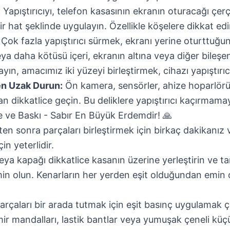
:
Yapıştırıcıyı, telefon kasasının ekranın oturacağı çe
bir hat şeklinde uygulayın. Özellikle köşelere dikkat edi
Çok fazla yapıştırıcı sürmek, ekranı yerine oturttuğun
ya daha kötüsü içeri, ekranın altına veya diğer bileşe
ın, amacımız iki yüzeyi birleştirmek, cihazı yapıştırı
en Uzak Durun:
Ön kamera, sensörler, ahize hoparlörü
an dikkatlice geçin. Bu deliklere yapıştırıcı kaçırmam
me ve Baskı - Sabır En Büyük Erdemdir! 🙏
kten sonra parçaları birleştirmek için birkaç dakikanız 
n yeterlidir.
eya kapağı dikkatlice kasanın üzerine yerleştirin ve t
in olun. Kenarların her yerden eşit olduğundan emin 
arçaları bir arada tutmak için eşit basınç uygulamak ç
mir mandalları, lastik bantlar veya yumuşak çeneli küç