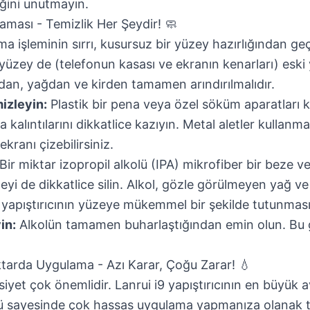
ğini unutmayın.
şaması - Temizlik Her Şeydir! 🧼
rma işleminin sırrı, kusursuz bir yüzey hazırlığından geçe
 yüzey de (telefonun kasası ve ekranın kenarları) eski y
zdan, yağdan ve kirden tamamen arındırılmalıdır.
mizleyin:
Plastik bir pena veya özel söküm aparatları k
a kalıntılarını dikkatlice kazıyın. Metal aletler kullanm
kranı çizebilirsiniz.
Bir miktar izopropil alkolü (IPA) mikrofiber bir beze 
eyi de dikkatlice silin. Alkol, gözle görülmeyen yağ ve
 yapıştırıcının yüzeye mükemmel bir şekilde tutunması
in:
Alkolün tamamen buharlaştığından emin olun. Bu g
tarda Uygulama - Azı Karar, Çoğu Zarar! 💧
iyet çok önemlidir.
Lanrui i9 yapıştırıcının
en büyük av
rü sayesinde çok hassas uygulama yapmanıza olanak t