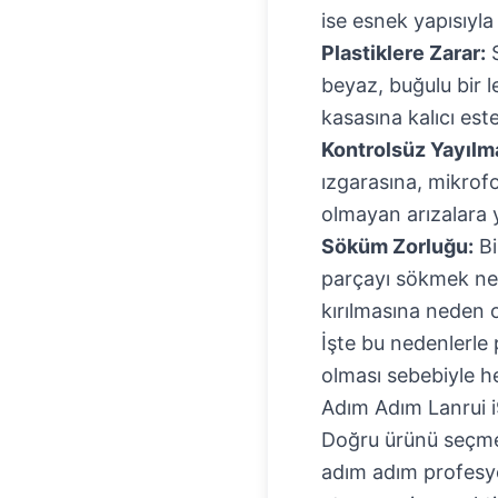
ise esnek yapısıyla
Plastiklere Zarar:
S
beyaz, buğulu bir le
kasasına kalıcı este
Kontrolsüz Yayılm
ızgarasına, mikrof
olmayan arızalara y
Söküm Zorluğu:
Bi
parçayı sökmek ner
kırılmasına neden ol
İşte bu nedenlerle p
olması sebebiyle he
Adım Adım Lanrui i
Doğru ürünü seçmek 
adım adım profesyo