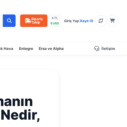
₺ TL
Sipariş
Giriş Yap
|
Kayıt Ol
Takip
$ USD
ak Hava
Entegre
Ersa ve Alpha
İletişim
manın
 Nedir,