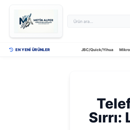
EN YENİ ÜRÜNLER
JBC/Quick/Yihua
Mikr
Tele
Sırrı: