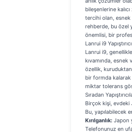
anlık çözümler olab
bileşenlerine kalıcı
tercihi olan, esnek
rehberde, bu özel y
önemlisi, bir profe
Lanrui i9 Yapıştırı
Lanrui i9, genellikl
kıvamında, esnek ve
özellik, kuruduktan
bir formda kalarak
miktar tolerans göst
Sıradan Yapıştırıcı
Birçok kişi, evdeki 
Bu, yapılabilecek e
Kırılganlık:
Japon ya
Telefonunuz en ufak