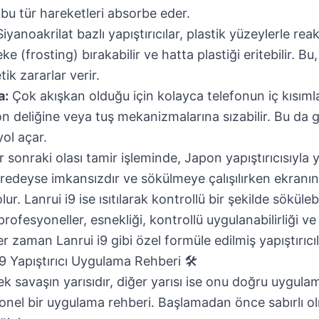
 bu tür hareketleri absorbe eder.
iyanoakrilat bazlı yapıştırıcılar, plastik yüzeylerle re
ke (frosting) bırakabilir ve hatta plastiği eritebilir. B
tik zararlar verir.
a:
Çok akışkan olduğu için kolayca telefonun iç kısıml
on deliğine veya tuş mekanizmalarına sızabilir. Bu da 
ol açar.
r sonraki olası tamir işleminde, Japon yapıştırıcısıyla ya
edeyse imkansızdır ve sökülmeye çalışılırken ekranı
ur. Lanrui i9 ise ısıtılarak kontrollü bir şekilde sökülebi
rofesyoneller, esnekliği, kontrollü uygulanabilirliği ve 
r zaman Lanrui i9 gibi özel formüle edilmiş yapıştırıcıl
9 Yapıştırıcı Uygulama Rehberi 🛠️
savaşın yarısıdır, diğer yarısı ise onu doğru uygulama
nel bir uygulama rehberi. Başlamadan önce sabırlı o