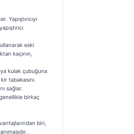
r. Yapıştırıcıyı
apıştırıcı
ullanarak eski
aktan kaçının,
veya kulak çubuğuna
 kir tabakasını
nı sağlar.
enellikle birkaç
antajlarından biri,
anımasıdır.