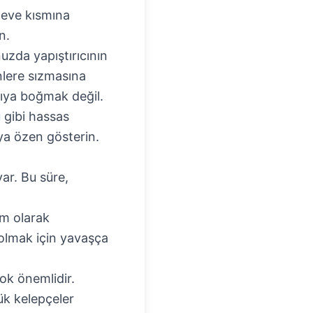
rçeve kısmına
n.
uzda yapıştırıcının
nlere sızmasına
cıya boğmak değil.
 gibi hassas
aya özen gösterin.
var. Bu süre,
am olarak
olmak için yavaşça
ok önemlidir.
ük kelepçeler