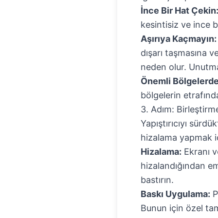
İnce Bir Hat Çekin
kesintisiz ve ince 
Aşırıya Kaçmayın:
dışarı taşmasına ve
neden olur. Unutmay
Önemli Bölgelerd
bölgelerin etrafınd
3. Adım: Birleştir
Yapıştırıcıyı sürdü
hizalama yapmak içi
Hizalama:
Ekranı v
hizalandığından em
bastırın.
Baskı Uygulama:
P
Bunun için özel ta