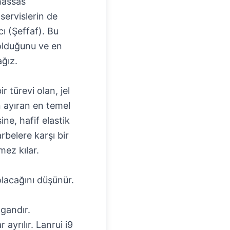
 hassas
 servislerin de
cı (Şeffaf)
. Bu
 olduğunu ve en
ağız.
r türevi olan, jel
n ayıran en temel
ne, hafif elastik
belere karşı bir
mez kılar.
 olacağını düşünür.
lgandır.
ayrılır. Lanrui i9