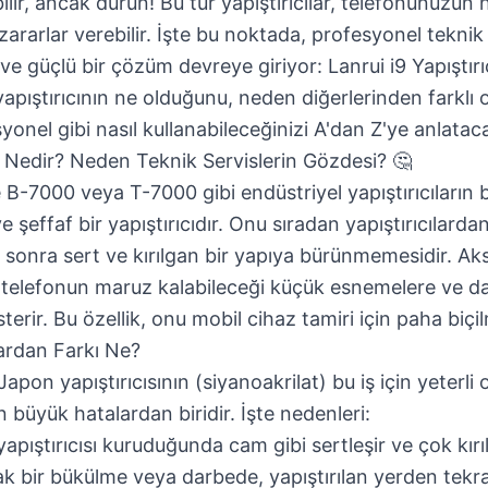
ilir, ancak durun! Bu tür yapıştırıcılar, telefonunuzun
 zararlar verebilir. İşte bu noktada, profesyonel teknik
 ve güçlü bir çözüm devreye giriyor:
Lanrui i9 Yapıştırı
apıştırıcının ne olduğunu, neden diğerlerinden farklı
syonel gibi nasıl kullanabileceğinizi A'dan Z'ye anlatac
cı Nedir? Neden Teknik Servislerin Gözdesi? 🤔
e B-7000 veya T-7000 gibi endüstriyel yapıştırıcıların bi
 şeffaf bir yapıştırıcıdır. Onu sıradan yapıştırıcılarda
 sonra sert ve kırılgan bir yapıya bürünmemesidir. Aksi
 telefonun maruz kalabileceği küçük esnemelere ve dar
erir. Bu özellik, onu mobil cihaz tamiri için paha biçil
lardan Farkı Ne?
Japon yapıştırıcısının (siyanoakrilat) bu iş için yeterli
n büyük hatalardan biridir. İşte nedenleri:
pıştırıcısı kuruduğunda cam gibi sertleşir ve çok kırı
 bir bükülme veya darbede, yapıştırılan yerden tekrar 