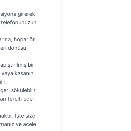
aksiyona girerek
u, telefonunuzun
arına, hoparlör
geri dönüşü
pıştırılmış bir
n veya kasanın
lir.
geri sökülebilir
arı tercih eder.
ktır. İşte size
lmanız ve acele