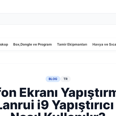
oskop
Box,Dongle ve Program
Tamir Ekipmanları
Havya ve Sıc
BLOG
TR
fon Ekranı Yapıştır
 Lanrui i9 Yapıştırıcı