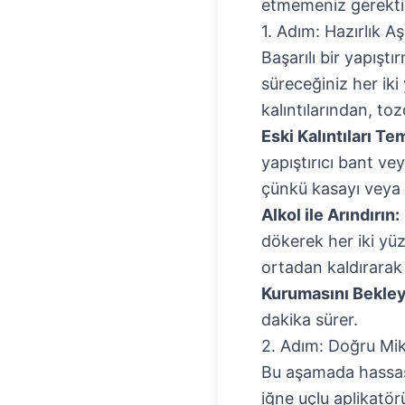
etmemeniz gerekti
1. Adım: Hazırlık A
Başarılı bir yapıştı
süreceğiniz her iki
kalıntılarından, to
Eski Kalıntıları Te
yapıştırıcı bant vey
çünkü kasayı veya e
Alkol ile Arındırın:
dökerek her iki yüz
ortadan kaldırarak
Kurumasını Bekley
dakika sürer.
2. Adım: Doğru Mik
Bu aşamada hassas
iğne uçlu aplikatö