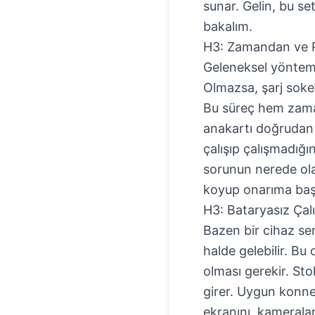
sunar. Gelin, bu s
bakalım.
H3: Zamandan ve Pa
Geleneksel yöntemle
Olmazsa, şarj soke
Bu süreç hem zaman 
anakartı doğrudan
çalışıp çalışmadığı
sorunun nerede olab
koyup onarıma başl
H3: Bataryasız Çal
Bazen bir cihaz se
halde gelebilir. Bu
olması gerekir. St
girer. Uygun konne
ekranını, kamerala