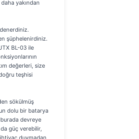
na daha yakından
 denerdiniz.
en şüphelenirdiniz.
 JTX BL-03 ile
nksiyonlarının
ım değerleri, size
doğru teşhisi
nden sökülmüş
un dolu bir batarya
3 burada devreye
a güç verebilir,
a ihtiyaç duymadan