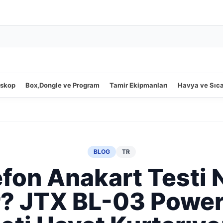
oskop
Box,Dongle ve Program
Tamir Ekipmanları
Havya ve Sıc
BLOG
TR
fon Anakart Testi 
r? JTX BL-03 Powe