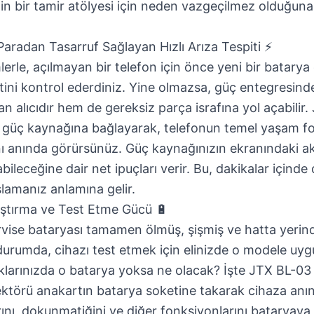
etin bir tamir atölyesi için neden vazgeçilmez olduğu
radan Tasarruf Sağlayan Hızlı Arıza Tespiti ⚡
rle, açılmayan bir telefon için önce yeni bir batarya
tini kontrol ederdiniz. Yine olmazsa, güç entegresind
alıcıdır hem de gereksiz parça israfına yol açabilir.
 güç kaynağına bağlayarak, telefonun temel yaşam fo
nı anında görürsünüz. Güç kaynağınızın ekranındaki ak
ileceğine dair net ipuçları verir. Bu, dakikalar içinde 
amanız anlamına gelir.
ıştırma ve Test Etme Gücü 🔋
rvise bataryası tamamen ölmüş, şişmiş ve hatta yeri
 durumda, cihazı test etmek için elinizde o modele uyg
oklarınızda o batarya yoksa ne olacak? İşte JTX BL-0
ktörü anakartın batarya soketine takarak cihaza anınd
rını, dokunmatiğini ve diğer fonksiyonlarını bataryay