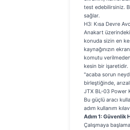
test edebilirsiniz. 
sağlar.
H3: Kısa Devre Avc
Anakart üzerindeki 
konuda sizin en ke
kaynağınızın ekran
komutu verilmeden 
kesin bir işaretidi
"acaba sorun neydi
birleştiğinde, arıza
JTX BL-03 Power Ka
Bu güçlü aracı kull
adım kullanım kıla
Adım 1: Güvenlik He
Çalışmaya başlama