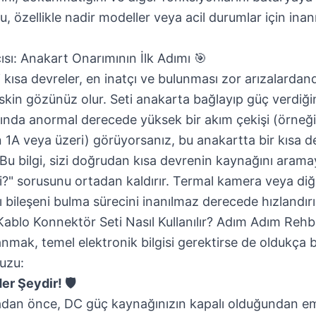
Bu, özellikle nadir modeller veya acil durumlar için ina
ısı: Anakart Onarımının İlk Adımı 🎯
kısa devreler, en inatçı ve bulunması zor arızalardan
skin gözünüz olur. Seti anakarta bağlayıp güç verdiğ
ında anormal derecede yüksek bir akım çekişi (örneği
1A veya üzeri) görüyorsanız, bu anakartta bir kısa 
r. Bu bilgi, sizi doğrudan kısa devrenin kaynağını arama
?" sorusunu ortadan kaldırır. Termal kamera veya diğ
lı bileşeni bulma sürecini inanılmaz derecede hızlandırı
blo Konnektör Seti Nasıl Kullanılır? Adım Adım Rehb
anmak, temel elektronik bilgisi gerektirse de oldukça ba
vuzu:
r Şeydir! 🛡️
dan önce, DC güç kaynağınızın kapalı olduğundan emi