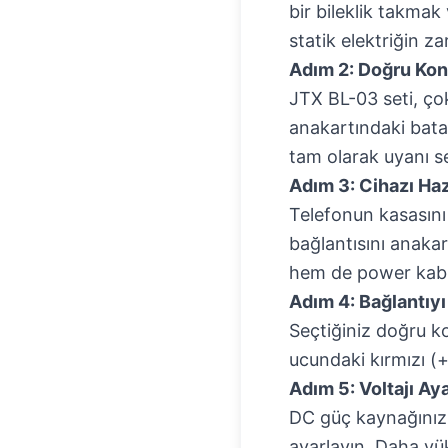
bir bileklik takmak
statik elektriğin z
Adım 2: Doğru Kon
JTX BL-03 seti, çok
anakartındaki bata
tam olarak uyanı s
Adım 3: Cihazı Haz
Telefonun kasasını 
bağlantısını anakar
hem de power kablo
Adım 4: Bağlantıyı
Seçtiğiniz doğru k
ucundaki kırmızı (+)
Adım 5: Voltajı Aya
DC güç kaynağınızın
ayarlayın. Daha yü