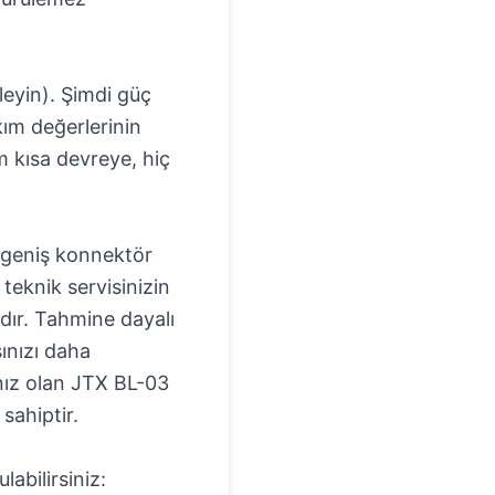
leyin). Şimdi güç
kım değerlerinin
ım kısa devreye, hiç
, geniş konnektör
, teknik servisinizin
ımdır. Tahmine dayalı
ınızı daha
ınız olan
JTX BL-03
 sahiptir.
labilirsiniz: