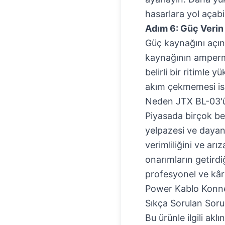
hasarlara yol açabil
Adım 6: Güç Verin
Güç kaynağını açın
kaynağının ampermet
belirli bir ritimle 
akım çekmemesi ise
Neden JTX BL-03'ü
Piyasada birçok be
yelpazesi ve dayanık
verimliliğini ve arı
onarımların getirdi
profesyonel ve kârlı
Power Kablo Konne
Sıkça Sorulan Soru
Bu ürünle ilgili akl