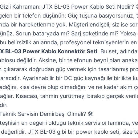
Gizli Kahraman: JTX BL-03 Power Kablo Seti Nedir? 
 gelen bir telefon düşünün: Güç tuşuna basıyorsunuz, t
nda bir hareketlenme yok. Müşteri endişeli, siz ise s
ünüz. Sorun bataryada mı? Şarj soketinde mi? Yoksa 
bu belirsizlik anlarında, profesyonel teknisyenlerin e
X BL-03 Power Kablo Konnektör Seti
. Bu set, adında
 kablosu değildir. Aksine, bir telefonun beyni olan anak
çıkararak doğrudan güç vermek için tasarlanmış prof
aracıdır. Ayarlanabilir bir DC güç kaynağı ile birlikte ku
madığını, kısa devre olup olmadığını ve ne kadar akım ç
ağlar. Kısacası, tahmin yürütmeyi bırakıp gerçek veril
ır.
eknik Servisin Demirbaşı Olmalı? 🛠️
şhisin en değerli olduğu teknik servis ortamında, veri
değerlidir. JTX BL-03 gibi bir power kablo seti, size 