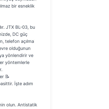
nılmaz bir esneklik
dır. JTX BL-03, bu
inizde, DC güç
n, telefon açılma
devre olduğunun
ya yönlendirir ve
er yöntemlerle
r.
er 📝
sittir. İşte adım
n olun. Antistatik