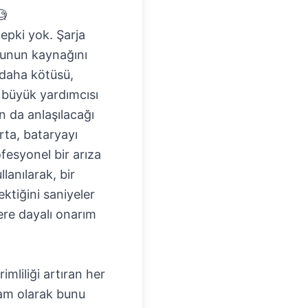
🧐
epki yok. Şarja
orunun kaynağını
daha kötüsü,
n büyük yardımcısı
n da anlaşılacağı
arta, bataryayı
esyonel bir arıza
llanılarak, bir
ektiğini saniyeler
ere dayalı onarım
mliliği artıran her
tam olarak bunu