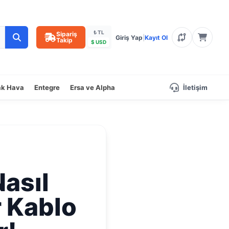
₺ TL
Sipariş
Giriş Yap
|
Kayıt Ol
Takip
$ USD
ak Hava
Entegre
Ersa ve Alpha
İletişim
Nasıl
r Kablo