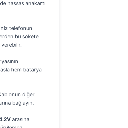
m de hassas anakartı
iniz telefonun
rlerden bu sokete
erebilir.
ryasının
; asla hem batarya
Kablonun diğer
larına bağlayın.
 4.2V
arasına
dürülemez