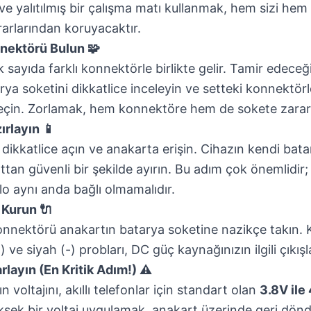
 ve yalıtılmış bir çalışma matı kullanmak, hem sizi he
ararlarından koruyacaktır.
nektörü Bulun 🧩
 sayıda farklı konnektörle birlikte gelir. Tamir edeceğ
rya soketini dikkatlice inceleyin ve setteki konnektö
eçin. Zorlamak, hem konnektöre hem de sokete zarar v
ırlayın 📱
dikkatlice açın ve anakarta erişin. Cihazın kendi bata
ttan güvenli bir şekilde ayırın. Bu adım çok önemlidir
 aynı anda bağlı olmamalıdır.
 Kurun 🔌
onnektörü anakartın batarya soketine nazikçe takın. 
 ve siyah (-) probları, DC güç kaynağınızın ilgili çıkış
rlayın (En Kritik Adım!) ⚠️
 voltajını, akıllı telefonlar için standart olan
3.8V ile
ksek bir voltaj uygulamak, anakart üzerinde geri dön