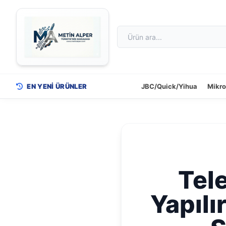
EN YENİ ÜRÜNLER
JBC/Quick/Yihua
Mikr
Tele
Yapılı