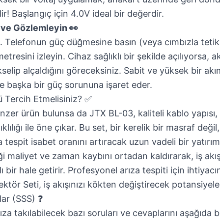
ir! Başlangıç için 4.0V ideal bir değerdir.
 ve Gözlemleyin 👀
. Telefonun güç düğmesine basın (veya cımbızla tetik
resini izleyin. Cihaz sağlıklı bir şekilde açılıyorsa, a
yükselip alçaldığını göreceksiniz. Sabit ve yüksek bir ak
 başka bir güç sorununa işaret eder.
 Tercih Etmelisiniz? ✅
nzer ürün bulunsa da JTX BL-03, kaliteli kablo yapısı
lılığı ile öne çıkar. Bu set, bir kerelik bir masraf değil
za tespit isabet oranını artıracak uzun vadeli bir yatır
ği maliyet ve zaman kaybını ortadan kaldırarak, iş akış
 bir hale getirir. Profesyonel arıza tespiti için ihtiyac
ktör Seti
, iş akışınızı kökten değiştirecek potansiyele
lar (SSS) ❓
ınıza takılabilecek bazı soruları ve cevaplarını aşağıda bu