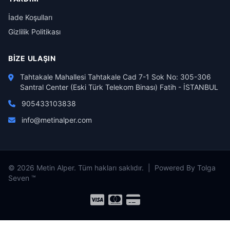
İade Koşulları
Gizlilik Politikası
BIZE ULAŞIN
Tahtakale Mahallesi Tahtakale Cad 7-1 Sok No: 305-306
Santral Center (Eski Türk Telekom Binası) Fatih - İSTANBUL
905433103838
info@metinalper.com
© 2026 Metin Alper. Tüm hakları saklıdır. | Powered By Tolga
Seven ™