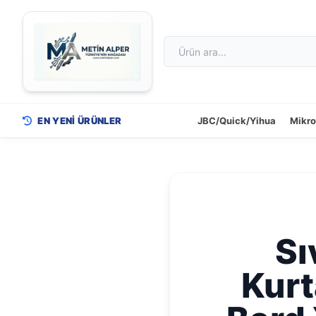
EN YENİ ÜRÜNLER
JBC/Quick/Yihua
Mikr
Sı
Kurt