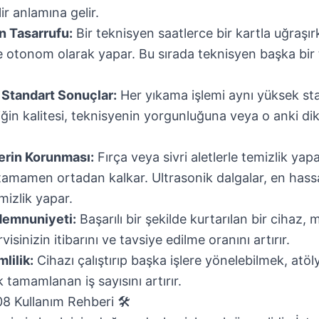
r anlamına gelir.
 Tasarrufu:
Bir teknisyen saatlerce bir kartla uğraşır
e otonom olarak yapar. Bu sırada teknisyen başka bir 
 Standart Sonuçlar:
Her yıkama işlemi aynı yüksek st
iğin kalitesi, teknisyenin yorgunluğuna veya o anki dik
lerin Korunması:
Fırça veya sivri aletlerle temizlik ya
i tamamen ortadan kalkar. Ultrasonik dalgalar, en hassa
izlik yapar.
Memnuniyeti:
Başarılı bir şekilde kurtarılan bir cihaz, 
isinizin itibarını ve tavsiye edilme oranını artırır.
lilik:
Cihazı çalıştırıp başka işlere yönelebilmek, atöl
k tamamlanan iş sayısını artırır.
 Kullanım Rehberi 🛠️