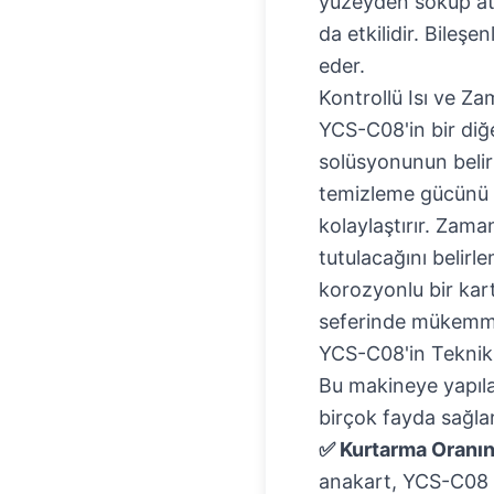
yüzeyden söküp ata
da etkilidir. Bileş
eder.
Kontrollü Isı ve Za
YCS-C08'in bir diğe
solüsyonunun belirl
temizleme gücünü ka
kolaylaştırır. Zama
tutulacağını belirl
korozyonlu bir kart
seferinde mükemmel
YCS-C08'in Teknik 
Bu makineye yapılan
birçok fayda sağlar
✅ Kurtarma Oranınd
anakart, YCS-C08 il