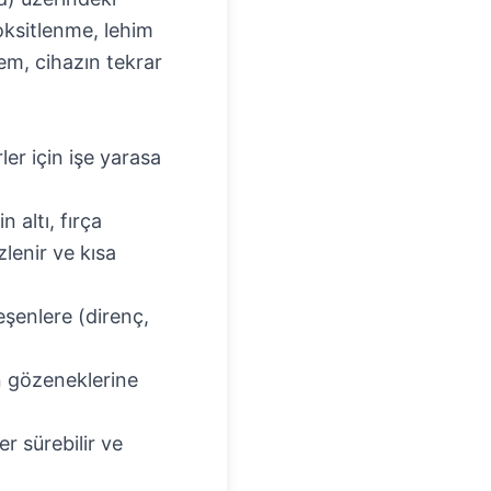
oksitlenme, lehim
şlem, cihazın tekrar
ler için işe yarasa
 altı, fırça
lenir ve kısa
eşenlere (direnç,
n gözeneklerine
r sürebilir ve