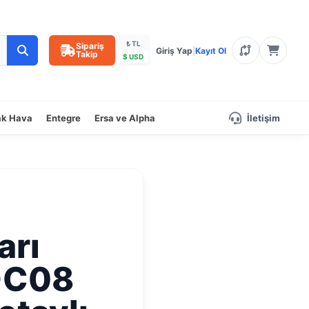
₺ TL
Sipariş
Giriş Yap
|
Kayıt Ol
Takip
$ USD
ak Hava
Entegre
Ersa ve Alpha
İletişim
arı
S-C08