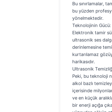
Bu sınırlamalar, ta
bu yüzden profesyo
yönelmektedir.
Teknolojinin Gücü
Elektronik tamir sü
ultrasonik ses dalg
derinlemesine temi
kurtarılamaz gözüyl
harikasıdır.
Ultrasonik Temizli
Peki, bu teknoloji 
alkol bazlı temizleyi
içerisinde milyonl
ve en küçük aralıkl
bir enerji açığa çık