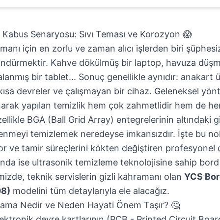
e Kabus Senaryosu: Sıvı Teması ve Korozyon 😱
zmanı için en zorlu ve zaman alıcı işlerden biri şüphesiz
öndürmektir. Kahve dökülmüş bir laptop, havuza düşmüş
nmış bir tablet... Sonuç genellikle aynıdır: anakart ü
ısa devreler ve çalışmayan bir cihaz. Geleneksel yönt
lanarak yapılan temizlik hem çok zahmetlidir hem de h
likle BGA (Ball Grid Array) entegrelerinin altındaki gi
lenmeyi temizlemek neredeyse imkansızdır. İşte bu nok
or ve tamir süreçlerini kökten değiştiren profesyonel
nda ise ultrasonik temizleme teknolojisine sahip bor
mizde, teknik servislerin gizli kahramanı olan
YCS Bor
08)
modelini tüm detaylarıyla ele alacağız.
kama Nedir ve Neden Hayati Önem Taşır? 🤔
ektronik devre kartlarının (PCB - Printed Circuit Boar