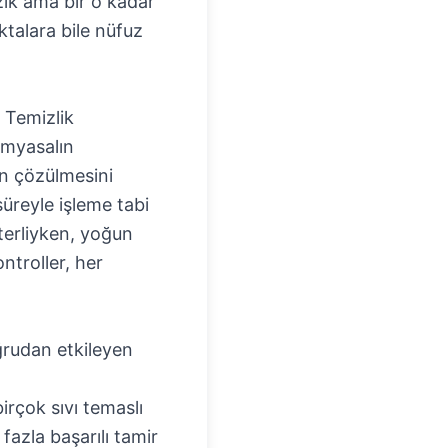
zik ama bir o kadar
ktalara bile nüfuz
 Temizlik
kimyasalın
nın çözülmesini
süreyle işleme tabi
eterliyken, yoğun
ntroller, her
oğrudan etkileyen
irçok sıvı temaslı
fazla başarılı tamir