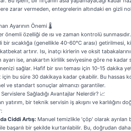
r. Bu işlem, bir fırçanın asla yapamayacağı kadar na
enlere zarar vermeden, entegrelerin altındaki en gizli no
man Ayarının Önemi 🌡️
r önemli özelliği de ısı ve zaman kontrolü sunmasıdır.
i bir sıcaklığa (genellikle 40-60°C arası) getirilmesi, 
tbekat artırır. Isı, inatçı kirlerin ve oksit tabakaları
n ayarı ise, anakartın kirlilik seviyesine göre ne kadar 
emenizi sağlar. Hafif bir sıvı teması için 10-15 dakika y
 için bu süre 30 dakikaya kadar çıkabilir. Bu hassas ko
 ve standart sonuçlar almanızı garantiler.
Servislere Sağladığı Avantajlar Nelerdir? 📈
 yatırım, bir teknik servisin iş akışını ve karlılığını d
:
a Ciddi Artış:
Manuel temizlikle 'çöp' olarak ayrılan b
e başarılı bir şekilde kurtarılabilir. Bu, doğrudan daha 