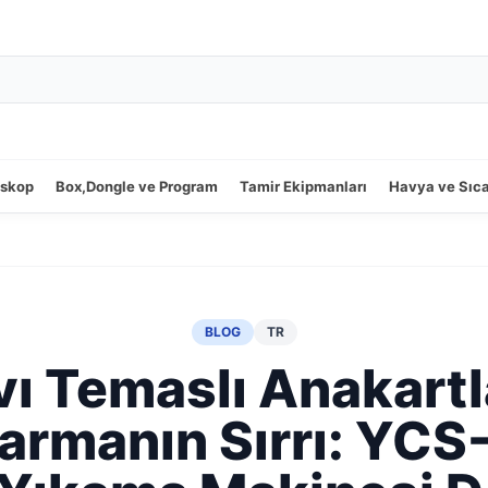
oskop
Box,Dongle ve Program
Tamir Ekipmanları
Havya ve Sıc
BLOG
TR
vı Temaslı Anakartl
armanın Sırrı: YC