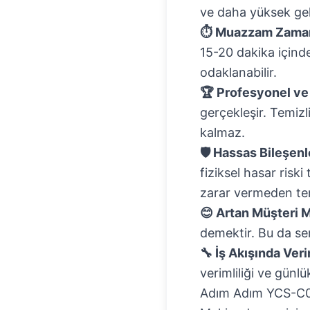
ve daha yüksek geli
⏱️ Muazzam Zaman
15-20 dakika içind
odaklanabilir.
🏆 Profesyonel ve
gerçekleşir. Temizl
kalmaz.
🛡️ Hassas Bileşen
fiziksel hasar risk
zarar vermeden tem
😊 Artan Müşteri 
demektir. Bu da serv
🔧 İş Akışında Verim
verimliliği ve günlü
Adım Adım YCS-C08