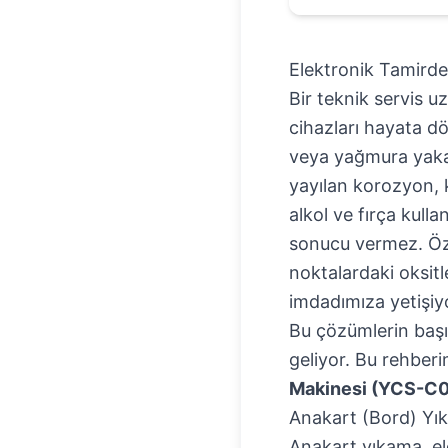
Elektronik Tamird
Bir teknik servis u
cihazları hayata d
veya yağmura yakala
yayılan korozyon, k
alkol ve fırça kul
sonucu vermez. Özel
noktalardaki oksit
imdadımıza yetişiy
Bu çözümlerin başı
geliyor. Bu rehberi
Makinesi (YCS-C
Anakart (Bord) Yı
Anakart yıkama, el