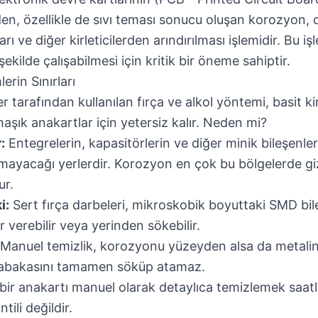
n, özellikle de sıvı teması sonucu oluşan korozyon, 
ları ve diğer kirleticilerden arındırılması işlemidir. Bu i
şekilde çalışabilmesi için kritik bir öneme sahiptir.
rin Sınırları
er tarafından kullanılan fırça ve alkol yöntemi, basit kir
şık anakartlar için yetersiz kalır. Neden mi?
:
Entegrelerin, kapasitörlerin ve diğer minik bileşenlerin
şamayacağı yerlerdir. Korozyon en çok bu bölgelerde giz
ur.
i:
Sert fırça darbeleri, mikroskobik boyuttaki SMD bil
r verebilir veya yerinden sökebilir.
Manuel temizlik, korozyonu yüzeyden alsa da metali
 tabakasını tamamen söküp atamaz.
ir anakartı manuel olarak detaylıca temizlemek saatle
ili değildir.