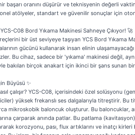
mir başarı oranını düşürür ve teknisyenin değerli vaktin
nel atölyeler, standart ve güvenilir sonuçlar için o
: YCS-C08 Bord Yıkama Makinesi Sahneye Çıkıyor! 🚀
reçlerini bir üst seviyeye taşıyan
YCS Bord Yıkama Ma
alarının gücünü kullanarak insan elinin ulaşamayacağı y
zler. Bu cihaz, sadece bir 'yıkama' makinesi değil, a
e bakılan birçok anakart için ikinci bir şans sunan bi
ğin Büyüsü ✨
nasıl çalışır? YCS-C08, içerisindeki özel solüsyonu (gene
ciler) yüksek frekanslı ses dalgalarıyla titreştirir. Bu ti
arca mikroskobik baloncuk oluşturur. Bu baloncuklar, 
arına çarparak anında patlar. Bu patlama (kavitasyon) 
ararak korozyonu, pası, flux artıklarını ve inatçı kirleri 