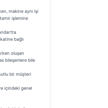
ken, makine aynı işi
tamir işlemine
andartta
katine bağlı
parken oluşan
s bileşenlere bile
mutlu bir müşteri
ye içindeki genel