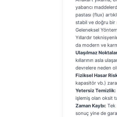
yabancı maddelerde
pastası (flux) artık
stabil ve doğru bir 
Geleneksel Yöntemle
Yıllardır teknisyenl
da modern ve karma
Ulaşılmaz Noktalar
kıllarının asla ula
devrelere neden ol
Fiziksel Hasar Risk
kapasitör vb.) zara
Yetersiz Temizlik:
işlemiş olan oksit
Zaman Kaybı:
Tek b
sonuç yine de garant