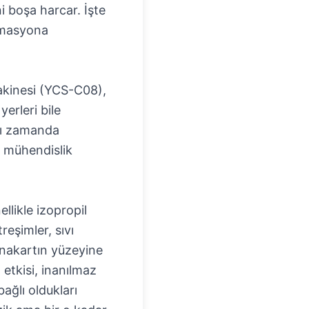
i boşa harcar. İşte
tomasyona
kinesi (YCS-C08)
,
erleri bile
ynı zamanda
r mühendislik
llikle izopropil
treşimler, sıvı
anakartın yüzeyine
etkisi, inanılmaz
bağlı oldukları