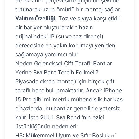
de ekranın çerçevesine güçlü bir şekilde
tutunarak uzun ömürlü bir montaj sağlar.
Yalıtım Özelliği:
Toz ve sıvıya karşı etkili
bir bariyer oluşturarak cihazın
orijinalindeki IP (su ve toz direnci)
derecesine en yakın korumayı yeniden
sağlamaya yardımcı olur.
Neden Geleneksel Çift Taraflı Bantlar
Yerine Sıvı Bant Tercih Edilmeli?
Piyasada ekran montajı için birçok çift
taraflı bant bulunmaktadır. Ancak iPhone
15 Pro gibi milimetrik mühendislik harikası
cihazlarda, bu bantlar genellikle yetersiz
kalır. İşte 2UUL Sıvı Bandı'nın ezici
üstünlüğünün nedenleri:
H3: Mükemmel Uyum ve Sıfır Boşluk ✅