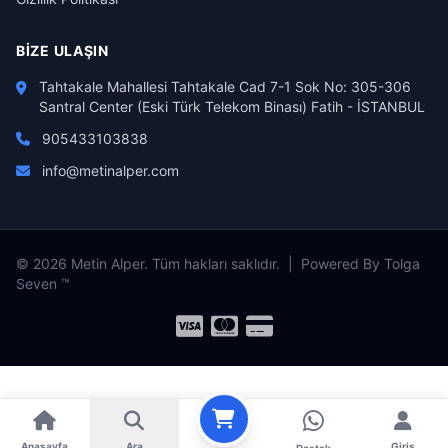
BIZE ULAŞIN
Tahtakale Mahallesi Tahtakale Cad 7-1 Sok No: 305-306
Santral Center (Eski Türk Telekom Binası) Fatih - İSTANBUL
905433103838
info@metinalper.com
© 2026 Metin Alper. Tüm hakları saklıdır. | Powered By Tolga
Seven ™
Anasayfa
Ara
Giriş