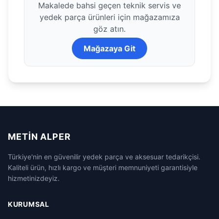
Makalede bahsi geçen teknik servis ve
yedek parça ürünleri için mağazamıza
göz atın.
Mağazaya Git
METIN ALPER
Türkiye'nin en güvenilir yedek parça ve aksesuar tedarikçisi.
Kaliteli ürün, hızlı kargo ve müşteri memnuniyeti garantisiyle
hizmetinizdeyiz.
KURUMSAL