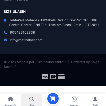
BIZE ULAŞIN
Tahtakale Mahallesi Tahtakale Cad 7-1 Sok No: 305-306
Santral Center (Eski Türk Telekom Binası) Fatih - İSTANBUL
905433103838
info@metinalper.com
© 2026 Metin Alper. Tüm hakları saklıdır. | Powered By Tolga
Seven ™
Anasayfa
Ara
Giriş
Destek