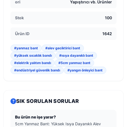
ori
Yapıştırıcı vb. Ürünler
Stok
100
Ürün ID
1642
#yanmaz bant
#alev geciktirici bant
#yüksek sıcaklık bandı
#ısıya dayanıklı bant
#elektrik yalıtım bandı
#5cm yanmaz bant
#endüstriyel güvenlik bandı
#yangın önleyici bant
SIK SORULAN SORULAR
Bu ürün ne işe yarar?
5cm Yanmaz Bant: Yüksek Isıya Dayanıklı Alev