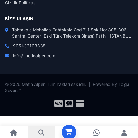
Gizlilik Politikası
BIZE ULAŞIN
Tahtakale Mahallesi Tahtakale Cad 7-1 Sok No: 305-306
Santral Center (Eski Türk Telekom Binası) Fatih - İSTANBUL
905433103838
info@metinalper.com
© 2026 Metin Alper. Tüm hakları saklıdır. | Powered By Tolga
Seven ™