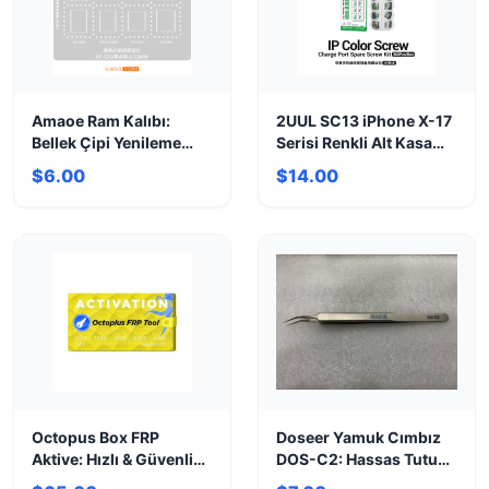
Amaoe Ram Kalıbı:
2UUL SC13 iPhone X-17
Bellek Çipi Yenileme
Serisi Renkli Alt Kasa
Hassasiyeti
Şarj Soket Vidası Seti
$6.00
$14.00
(360 Adet / Kutu)
Octopus Box FRP
Doseer Yamuk Cımbız
Aktive: Hızlı & Güvenli
DOS-C2: Hassas Tutuş,
FRP Kaldırma Lisansı
Kusursuz Kaşlar!