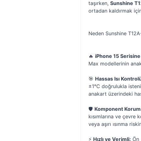
taşırken,
Sunshine T12
ortadan kaldırmak için 
Neden Sunshine T12A-
🔥
iPhone 15 Serisine
Max modellerinin anak
🎯
Hassas Isı Kontrol
±1°C doğrulukla isteni
anakart üzerindeki has
🛡️
Komponent Koruma
kısımlarına ve çevre 
veya aşırı ısınma riski
⚡
Hızlı ve Verimli:
Ön ı