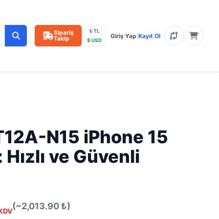
₺ TL
Sipariş
Giriş Yap
|
Kayıt Ol
Takip
$ USD
T12A-N15 iPhone 15
: Hızlı ve Güvenli
(~2,013.90 ₺)
KDV