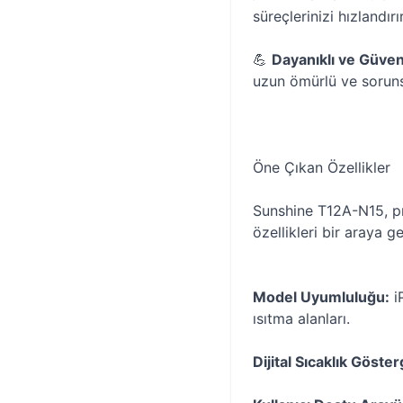
süreçlerinizi hızlandırır
💪
Dayanıklı ve Güveni
uzun ömürlü ve soruns
Öne Çıkan Özellikler
Sunshine T12A-N15, pr
özellikleri bir araya get
Model Uyumluluğu:
i
ısıtma alanları.
Dijital Sıcaklık Göster