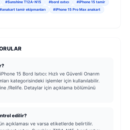
#Sunshine T12A-N15
#bord ısıtıcı
#iPhone 15 tamir
#anakart tamir ekipmanları
#iPhone 15 Pro Max anakart
SORULAR
r?
Phone 15 Bord Isıtıcı: Hızlı ve Güvenli Onarım
rı kategorisindeki işlemler için kullanılabilir.
ine /Relife. Detaylar için açıklama bölümünü
trol edilir?
n açıklaması ve varsa etiketlerde belirtilir.