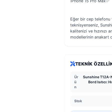
iPhone 15 Pro Max
✅
Eğer bir cep telefonu 
teknisyenseniz, Sunshi
kalitenizi ve hızınızı 
modellerinin anakart o
TEKNIK ÖZELLI
Ür
Sunshine T12A-N
ü
Bord Isıtıcı: H
n
Stok