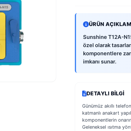
ÜRÜN AÇIKLAM
Sunshine T12A-N15,
özel olarak tasarla
komponentlere zara
imkanı sunar.
DETAYLI BILGI
Günümüz akıllı telefon
katmanlı anakart yapıl
komponentlerin onarım
Geleneksel ısıtma yön