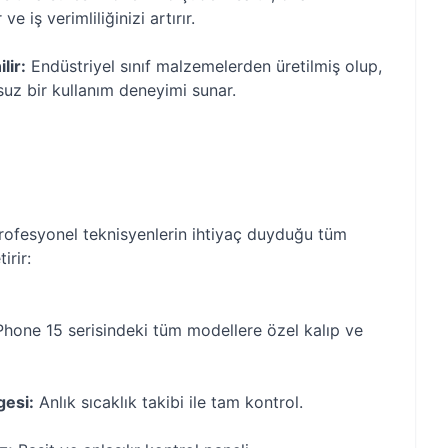
 ve iş verimliliğinizi artırır.
lir:
Endüstriyel sınıf malzemelerden üretilmiş olup,
uz bir kullanım deneyimi sunar.
ofesyonel teknisyenlerin ihtiyaç duyduğu tüm
irir:
Phone 15 serisindeki tüm modellere özel kalıp ve
gesi:
Anlık sıcaklık takibi ile tam kontrol.