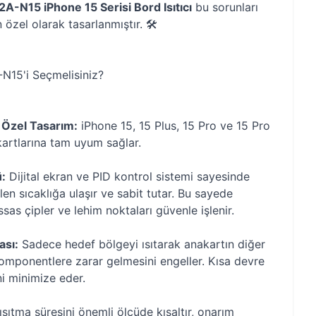
A-N15 iPhone 15 Serisi Bord Isıtıcı
bu sorunları
özel olarak tasarlanmıştır. 🛠️
N15'i Seçmelisiniz?
 Özel Tasarım:
iPhone 15, 15 Plus, 15 Pro ve 15 Pro
artlarına tam uyum sağlar.
ü:
Dijital ekran ve PID kontrol sistemi sayesinde
len sıcaklığa ulaşır ve sabit tutar. Bu sayede
sas çipler ve lehim noktaları güvenle işlenir.
sı:
Sadece hedef bölgeyi ısıtarak anakartın diğer
komponentlere zarar gelmesini engeller. Kısa devre
ni minimize eder.
sıtma süresini önemli ölçüde kısaltır, onarım