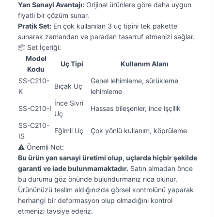
Yan Sanayi Avantajı:
Orijinal ürünlere göre daha uygun
fiyatlı bir çözüm sunar.
Pratik Set:
En çok kullanılan 3 uç tipini tek pakette
sunarak zamandan ve paradan tasarruf etmenizi sağlar.
📦 Set İçeriği:
Model
Uç Tipi
Kullanım Alanı
Kodu
SS-C210-
Genel lehimleme, sürükleme
Bıçak Uç
K
lehimleme
İnce Sivri
SS-C210-I
Hassas bileşenler, ince işçilik
Uç
SS-C210-
Eğimli Uç
Çok yönlü kullanım, köprüleme
IS
⚠️ Önemli Not:
Bu ürün yan sanayi üretimi olup, uçlarda hiçbir şekilde
garanti ve iade bulunmamaktadır.
Satın almadan önce
bu durumu göz önünde bulundurmanız rica olunur.
Ürününüzü teslim aldığınızda görsel kontrolünü yaparak
herhangi bir deformasyon olup olmadığını kontrol
etmenizi tavsiye ederiz.