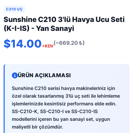
C210 UÇ
Sunshine C210 3'lü Havya Ucu Seti
(K-I-IS) - Yan Sanayi
$14.00
(~669.20 ₺)
+KDV
ÜRÜN AÇIKLAMASI
Sunshine C210 serisi havya makineleriniz için
özel olarak tasarlanmış 3'lü uç seti ile lehimleme
işlemlerinizde kesintisiz performans elde edin.
SS-C210-K, SS-C210-I ve SS-C210-IS
modellerini içeren bu yan sanayi set, uygun
maliyetli bir çözümdür.