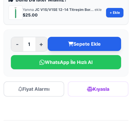
Yanına
JC V1S/V1SE 12-14 Titreşim Bor...
ekle
+ Ekle
$25.00
-
+
Sepete Ekle
WhatsApp İle Hızlı Al
Fiyat Alarmı
Kıyasla