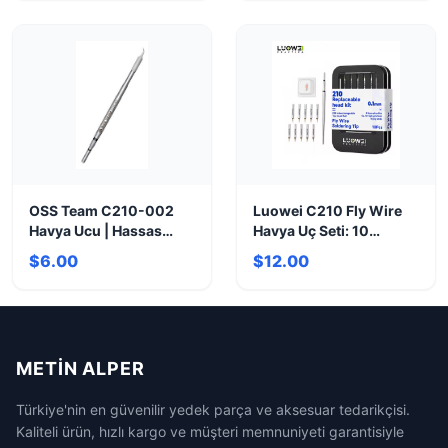
OSS Team C210-002
Luowei C210 Fly Wire
Havya Ucu | Hassas
Havya Uç Seti: 10
Lehimleme ve Uzun
Profesyonel Uç
$6.00
$12.00
Ömür
METIN ALPER
Türkiye'nin en güvenilir yedek parça ve aksesuar tedarikçisi.
Kaliteli ürün, hızlı kargo ve müşteri memnuniyeti garantisiyle