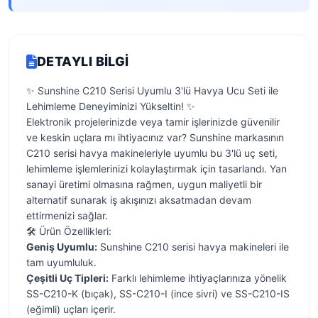
DETAYLI BILGI
✨ Sunshine C210 Serisi Uyumlu 3'lü Havya Ucu Seti ile
Lehimleme Deneyiminizi Yükseltin! ✨
Elektronik projelerinizde veya tamir işlerinizde güvenilir
ve keskin uçlara mı ihtiyacınız var? Sunshine markasının
C210 serisi havya makineleriyle uyumlu bu 3'lü uç seti,
lehimleme işlemlerinizi kolaylaştırmak için tasarlandı. Yan
sanayi üretimi olmasına rağmen, uygun maliyetli bir
alternatif sunarak iş akışınızı aksatmadan devam
ettirmenizi sağlar.
🛠️ Ürün Özellikleri:
Geniş Uyumlu:
Sunshine C210 serisi havya makineleri ile
tam uyumluluk.
Çeşitli Uç Tipleri:
Farklı lehimleme ihtiyaçlarınıza yönelik
SS-C210-K (bıçak), SS-C210-I (ince sivri) ve SS-C210-IS
(eğimli) uçları içerir.