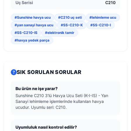
Uç Serisi
C210
#Sunshine havya ucu
#C210 uç seti
#lehimleme ucu
#yan sanayi havya ucu
#SS-C210-K
#SS-C210-I
#SS-C210-IS
#elektronik tamir
#havya yedek parça
SIK SORULAN SORULAR
Bu ürün ne işe yarar?
Sunshine C210 3'lü Havya Ucu Seti (K-I-IS) - Yan
Sanayi lehimleme işlemlerinde kullanılan havya
ucudur. Uyumlu seri: C210.
Uyumluluk nasıl kontrol edilir?