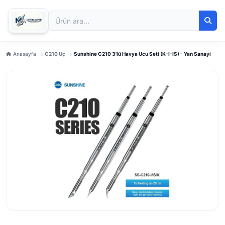
Anasayfa
C210 Uç
Sunshine C210 3'lü Havya Ucu Seti (K-I-IS) - Yan Sanayi