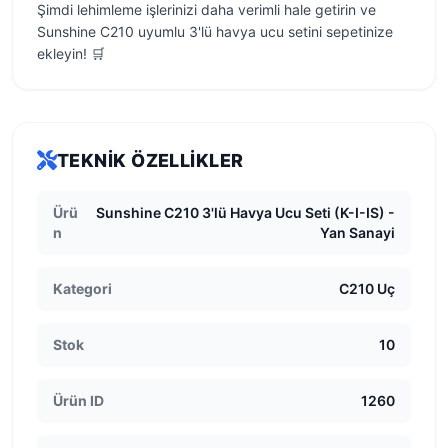
Şimdi lehimleme işlerinizi daha verimli hale getirin ve
Sunshine C210 uyumlu 3'lü havya ucu setini sepetinize
ekleyin! 🛒
TEKNIK ÖZELLIKLER
Ürü
Sunshine C210 3'lü Havya Ucu Seti (K-I-IS) -
n
Yan Sanayi
Kategori
C210 Uç
Stok
10
Ürün ID
1260