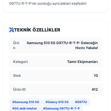
G977U-R-T-P'nin sunduğu ayrıcalıkları keşfedin!
TEKNIK ÖZELLIKLER
Ürü
Samsung S10 5G G977U-R-T-P: Geleceğin
n
Hızını Yakala!
Kategori
Tamir Ekipmanları
Stok
10
Ürün ID
412
#Samsung S10 5G
#Galaxy S10 5G
#G977U
#5G akıllı telefon
#Samsung G977U-R-T-P