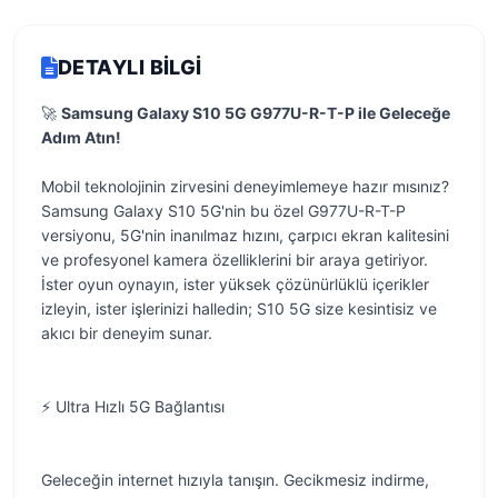
DETAYLI BILGI
🚀
Samsung Galaxy S10 5G G977U-R-T-P ile Geleceğe
Adım Atın!
Mobil teknolojinin zirvesini deneyimlemeye hazır mısınız?
Samsung Galaxy S10 5G'nin bu özel G977U-R-T-P
versiyonu, 5G'nin inanılmaz hızını, çarpıcı ekran kalitesini
ve profesyonel kamera özelliklerini bir araya getiriyor.
İster oyun oynayın, ister yüksek çözünürlüklü içerikler
izleyin, ister işlerinizi halledin; S10 5G size kesintisiz ve
akıcı bir deneyim sunar.
⚡️ Ultra Hızlı 5G Bağlantısı
Geleceğin internet hızıyla tanışın. Gecikmesiz indirme,