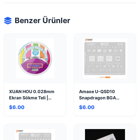
Benzer Ürünler
XUAN HOU 0.028mm
Amaoe U-QSD10
Ekran Sökme Teli |
Snapdragon BGA
1000m Ultra İnce
Stencil - Hassas
$6.00
$6.00
Reballing Aracı