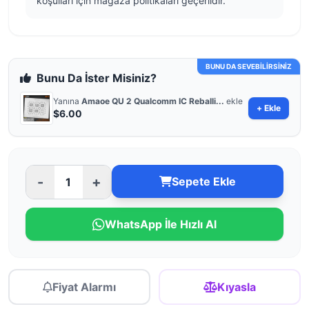
koşulları için mağaza politikaları geçerlidir.
BUNU DA SEVEBİLİRSİNİZ
Bunu Da İster Misiniz?
Yanına
Amaoe QU 2 Qualcomm IC Reballi...
ekle
+ Ekle
$6.00
-
+
Sepete Ekle
WhatsApp İle Hızlı Al
Fiyat Alarmı
Kıyasla