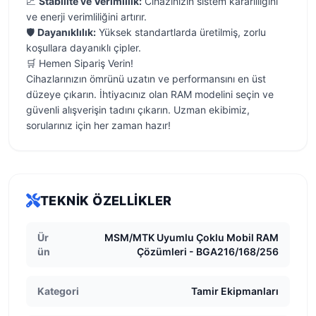
📈
Stabilite ve Verimlilik:
Cihazınızın sistem kararlılığını
ve enerji verimliliğini artırır.
🛡️
Dayanıklılık:
Yüksek standartlarda üretilmiş, zorlu
koşullara dayanıklı çipler.
🛒 Hemen Sipariş Verin!
Cihazlarınızın ömrünü uzatın ve performansını en üst
düzeye çıkarın. İhtiyacınız olan RAM modelini seçin ve
güvenli alışverişin tadını çıkarın. Uzman ekibimiz,
sorularınız için her zaman hazır!
TEKNIK ÖZELLIKLER
Ür
MSM/MTK Uyumlu Çoklu Mobil RAM
ün
Çözümleri - BGA216/168/256
Kategori
Tamir Ekipmanları