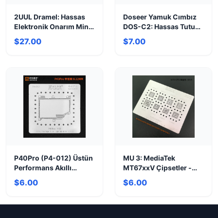
2UUL Dramel: Hassas
Doseer Yamuk Cımbız
Elektronik Onarım Mini
DOS-C2: Hassas Tutuş,
Taşlama Seti
Kusursuz Kaşlar!
$27.00
$7.00
P40Pro (P4-012) Üstün
MU 3: MediaTek
Performans Akıllı
MT67xxV Çipsetler -
Telefon | En İyi Fiyat
Geniş Uyumluluk ve
$6.00
$6.00
Güç