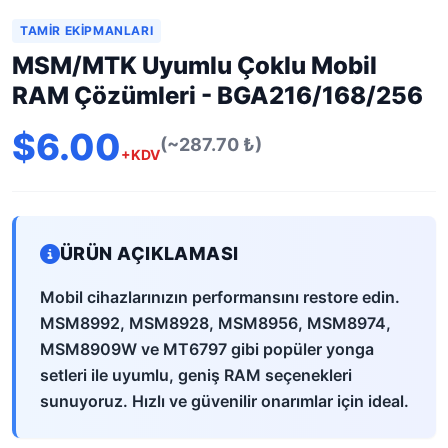
TAMIR EKIPMANLARI
MSM/MTK Uyumlu Çoklu Mobil
RAM Çözümleri - BGA216/168/256
$6.00
(~287.70 ₺)
+KDV
ÜRÜN AÇIKLAMASI
Mobil cihazlarınızın performansını restore edin.
MSM8992, MSM8928, MSM8956, MSM8974,
MSM8909W ve MT6797 gibi popüler yonga
setleri ile uyumlu, geniş RAM seçenekleri
sunuyoruz. Hızlı ve güvenilir onarımlar için ideal.