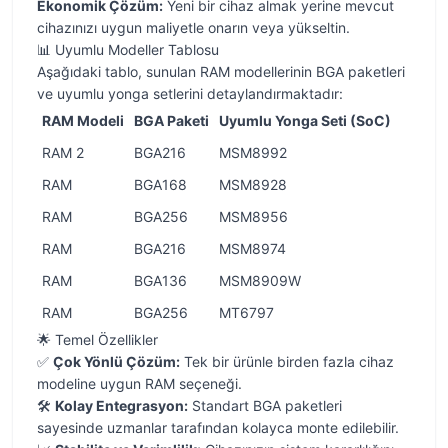
Ekonomik Çözüm:
Yeni bir cihaz almak yerine mevcut
cihazınızı uygun maliyetle onarın veya yükseltin.
📊 Uyumlu Modeller Tablosu
Aşağıdaki tablo, sunulan RAM modellerinin BGA paketleri
ve uyumlu yonga setlerini detaylandırmaktadır:
RAM Modeli
BGA Paketi
Uyumlu Yonga Seti (SoC)
RAM 2
BGA216
MSM8992
RAM
BGA168
MSM8928
RAM
BGA256
MSM8956
RAM
BGA216
MSM8974
RAM
BGA136
MSM8909W
RAM
BGA256
MT6797
🌟 Temel Özellikler
✅
Çok Yönlü Çözüm:
Tek bir ürünle birden fazla cihaz
modeline uygun RAM seçeneği.
🛠️
Kolay Entegrasyon:
Standart BGA paketleri
sayesinde uzmanlar tarafından kolayca monte edilebilir.