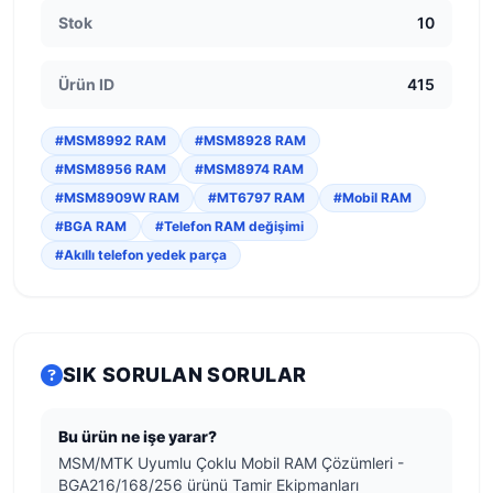
Stok
10
Ürün ID
415
#MSM8992 RAM
#MSM8928 RAM
#MSM8956 RAM
#MSM8974 RAM
#MSM8909W RAM
#MT6797 RAM
#Mobil RAM
#BGA RAM
#Telefon RAM değişimi
#Akıllı telefon yedek parça
SIK SORULAN SORULAR
Bu ürün ne işe yarar?
MSM/MTK Uyumlu Çoklu Mobil RAM Çözümleri -
BGA216/168/256 ürünü Tamir Ekipmanları