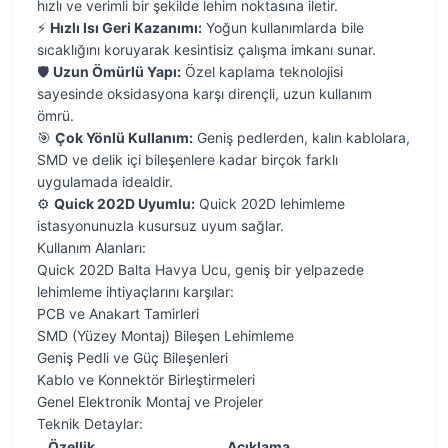
hızlı ve verimli bir şekilde lehim noktasına iletir.
⚡
Hızlı Isı Geri Kazanımı:
Yoğun kullanımlarda bile
sıcaklığını koruyarak kesintisiz çalışma imkanı sunar.
🛡️
Uzun Ömürlü Yapı:
Özel kaplama teknolojisi
sayesinde oksidasyona karşı dirençli, uzun kullanım
ömrü.
🎯
Çok Yönlü Kullanım:
Geniş pedlerden, kalın kablolara,
SMD ve delik içi bileşenlere kadar birçok farklı
uygulamada idealdir.
⚙️
Quick 202D Uyumlu:
Quick 202D lehimleme
istasyonunuzla kusursuz uyum sağlar.
Kullanım Alanları:
Quick 202D Balta Havya Ucu, geniş bir yelpazede
lehimleme ihtiyaçlarını karşılar:
PCB ve Anakart Tamirleri
SMD (Yüzey Montaj) Bileşen Lehimleme
Geniş Pedli ve Güç Bileşenleri
Kablo ve Konnektör Birleştirmeleri
Genel Elektronik Montaj ve Projeler
Teknik Detaylar:
Özellik
Açıklama