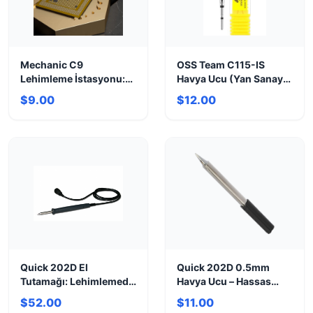
Mechanic C9
OSS Team C115-IS
Lehimleme İstasyonu:
Havya Ucu (Yan Sanayi)
SMD ve Entegre
- Ekonomik &
$9.00
$12.00
Onarımlar İçin
Performanslı
Quick 202D El
Quick 202D 0.5mm
Tutamağı: Lehimlemede
Havya Ucu – Hassas
Ergonomi ve Hassasiyet
Lehimleme için İdeal
$52.00
$11.00