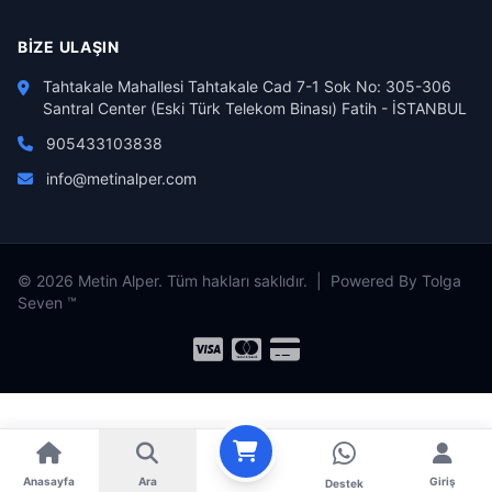
BIZE ULAŞIN
Tahtakale Mahallesi Tahtakale Cad 7-1 Sok No: 305-306
Santral Center (Eski Türk Telekom Binası) Fatih - İSTANBUL
905433103838
info@metinalper.com
© 2026 Metin Alper. Tüm hakları saklıdır. | Powered By Tolga
Seven ™
Anasayfa
Ara
Giriş
Destek