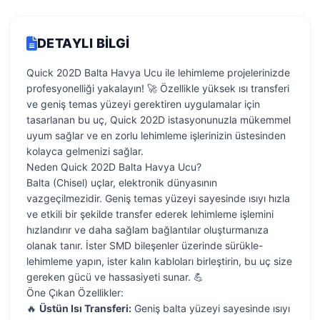
DETAYLI BILGI
Quick 202D Balta Havya Ucu ile lehimleme projelerinizde
profesyonelliği yakalayın! 🚀 Özellikle yüksek ısı transferi
ve geniş temas yüzeyi gerektiren uygulamalar için
tasarlanan bu uç, Quick 202D istasyonunuzla mükemmel
uyum sağlar ve en zorlu lehimleme işlerinizin üstesinden
kolayca gelmenizi sağlar.
Neden Quick 202D Balta Havya Ucu?
Balta (Chisel) uçlar, elektronik dünyasının
vazgeçilmezidir. Geniş temas yüzeyi sayesinde ısıyı hızla
ve etkili bir şekilde transfer ederek lehimleme işlemini
hızlandırır ve daha sağlam bağlantılar oluşturmanıza
olanak tanır. İster SMD bileşenler üzerinde sürükle-
lehimleme yapın, ister kalın kabloları birleştirin, bu uç size
gereken gücü ve hassasiyeti sunar. 💪
Öne Çıkan Özellikler:
🔥
Üstün Isı Transferi:
Geniş balta yüzeyi sayesinde ısıyı