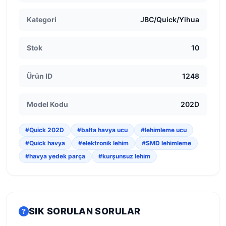
Kategori
JBC/Quick/Yihua
Stok
10
Ürün ID
1248
Model Kodu
202D
#Quick 202D
#balta havya ucu
#lehimleme ucu
#Quick havya
#elektronik lehim
#SMD lehimleme
#havya yedek parça
#kurşunsuz lehim
SIK SORULAN SORULAR