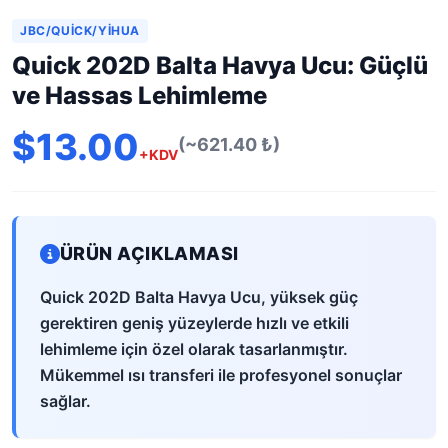
JBC/QUICK/YIHUA
Quick 202D Balta Havya Ucu: Güçlü
ve Hassas Lehimleme
$13.00
(~621.40 ₺)
+KDV
ÜRÜN AÇIKLAMASI
Quick 202D Balta Havya Ucu, yüksek güç
gerektiren geniş yüzeylerde hızlı ve etkili
lehimleme için özel olarak tasarlanmıştır.
Mükemmel ısı transferi ile profesyonel sonuçlar
sağlar.