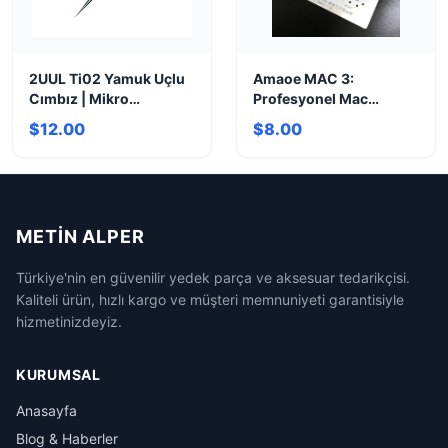
2UUL Ti02 Yamuk Uçlu
Amaoe MAC 3:
Cımbız | Mikro
Profesyonel Mac
Lehimleme Hassasiyeti
Anakart BGA Reballing
$12.00
$8.00
Stencil
METIN ALPER
Türkiye'nin en güvenilir yedek parça ve aksesuar tedarikçisi.
Kaliteli ürün, hızlı kargo ve müşteri memnuniyeti garantisiyle
hizmetinizdeyiz.
KURUMSAL
Anasayfa
Blog & Haberler