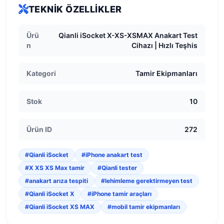
TEKNIK ÖZELLIKLER
Ürü
Qianli iSocket X-XS-XSMAX Anakart Test
n
Cihazı | Hızlı Teşhis
Kategori
Tamir Ekipmanları
Stok
10
Ürün ID
272
#Qianli iSocket
#iPhone anakart test
#X XS XS Max tamir
#Qianli tester
#anakart arıza tespiti
#lehimleme gerektirmeyen test
#Qianli iSocket X
#iPhone tamir araçları
#Qianli iSocket XS MAX
#mobil tamir ekipmanları