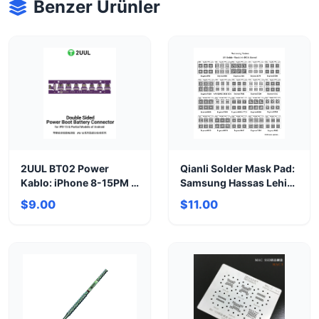
Benzer Ürünler
2UUL BT02 Power
Qianli Solder Mask Pad:
Kablo: iPhone 8-15PM &
Samsung Hassas Lehim
Android Tamir
Şablonu
$9.00
$11.00
Konnektörü