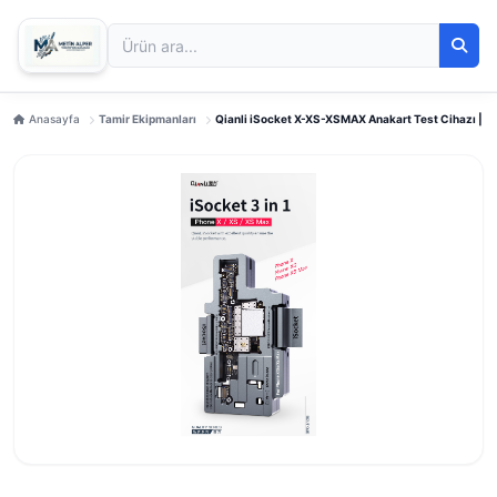
Anasayfa
Tamir Ekipmanları
Qianli iSocket X-XS-XSMAX Anakart Test Cihazı | Hı