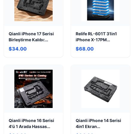
Qianli iPhone 17 Serisi
Relife RL-601T 31in1
Birleştirme Kalıbı:
iPhone X-17PM
Kusursuz Ekran Montajı
Birleştirme Kalıp Seti
$34.00
$68.00
Qianli iPhone 16 Serisi
Qianli iPhone 14 Serisi
4'ü 1 Arada Hassas
4in1 Ekran
Birleştirme Kalıbı
Birleştirme/Hizalama