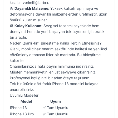
kısaltır, verimliliği artırır.
💪
Dayanıklı Malzeme:
Yüksek kaliteli, aşınmaya ve
deformasyona dayanıklı malzemelerden üretilmiştir, uzun
ömürlü kullanım sunar.
🛠️
Kolay Kullanım:
Sezgisel tasarımı sayesinde hem
deneyimli hem de yeni başlayan teknisyenler için pratik
bir araçtır.
Neden Qianli 4in1 Birleştirme Kalıbı Tercih Etmelisiniz?
Qianli, mobil cihaz onarım sektöründe kalitesi ve yenilikçi
çözümleriyle tanınan lider bir markadır. Bu birleştirme
kalıbı ile:
Onarımlarınızda hata payını minimuma indirirsiniz.
Müşteri memnuniyetini en üst seviyeye çıkarırsınız.
Profesyonel işçiliğinizi bir adım öteye taşırsınız.
Tek bir ürünle dört farklı iPhone 13 modelini kolayca
onarabilirsiniz.
Uyumlu Modeller:
Model
Uyum
iPhone 13
✅ Tam Uyumlu
iPhone 13 Pro
✅ Tam Uyumlu