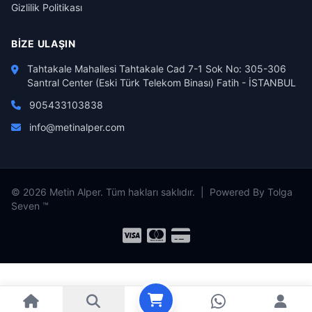
Gizlilik Politikası
BIZE ULAŞIN
Tahtakale Mahallesi Tahtakale Cad 7-1 Sok No: 305-306
Santral Center (Eski Türk Telekom Binası) Fatih - İSTANBUL
905433103838
info@metinalper.com
© 2026 Metin Alper. Tüm hakları saklıdır. | Powered By Tolga
Seven ™