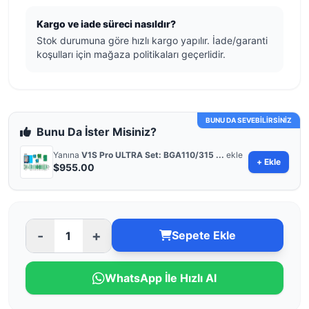
Kargo ve iade süreci nasıldır?
Stok durumuna göre hızlı kargo yapılır. İade/garanti
koşulları için mağaza politikaları geçerlidir.
BUNU DA SEVEBİLİRSİNİZ
Bunu Da İster Misiniz?
Yanına
V1S Pro ULTRA Set: BGA110/315 ...
ekle
+ Ekle
$955.00
-
+
Sepete Ekle
WhatsApp İle Hızlı Al