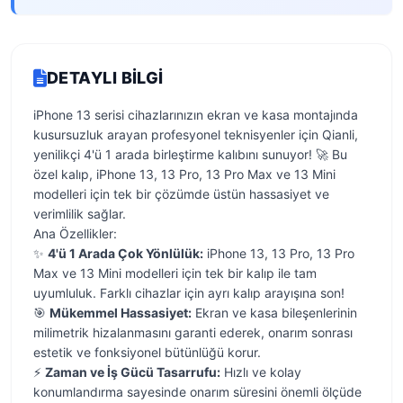
DETAYLI BILGI
iPhone 13 serisi cihazlarınızın ekran ve kasa montajında
kusursuzluk arayan profesyonel teknisyenler için Qianli,
yenilikçi 4'ü 1 arada birleştirme kalıbını sunuyor! 🚀 Bu
özel kalıp, iPhone 13, 13 Pro, 13 Pro Max ve 13 Mini
modelleri için tek bir çözümde üstün hassasiyet ve
verimlilik sağlar.
Ana Özellikler:
✨
4'ü 1 Arada Çok Yönlülük:
iPhone 13, 13 Pro, 13 Pro
Max ve 13 Mini modelleri için tek bir kalıp ile tam
uyumluluk. Farklı cihazlar için ayrı kalıp arayışına son!
🎯
Mükemmel Hassasiyet:
Ekran ve kasa bileşenlerinin
milimetrik hizalanmasını garanti ederek, onarım sonrası
estetik ve fonksiyonel bütünlüğü korur.
⚡
Zaman ve İş Gücü Tasarrufu:
Hızlı ve kolay
konumlandırma sayesinde onarım süresini önemli ölçüde