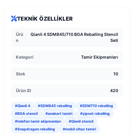
TEKNIK ÖZELLIKLER
Ürü
Qianli 4 SDM845/710 BGA Reballing Stencil
n
Seti
Kategori
Tamir Ekipmanları
Stok
10
Ürün ID
420
#Qianli 4
#SDM845 reballing
#SDM710 reballing
#BGA stencil
#anakart tamiri
#çipset reballing
#telefon tamir ekipmanları
#Qianli stencil
#Snapdragon reballing
#mobil cihaz tamiri