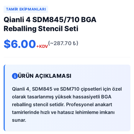
TAMIR EKIPMANLARI
Qianli 4 SDM845/710 BGA
Reballing Stencil Seti
$6.00
(~287.70 ₺)
+KDV
ÜRÜN AÇIKLAMASI
Qianli 4, SDM845 ve SDM710 çipsetleri için özel
olarak tasarlanmış yüksek hassasiyetli BGA
reballing stencil setidir. Profesyonel anakart
tamirlerinde hızlı ve hatasız lehimleme imkanı
sunar.