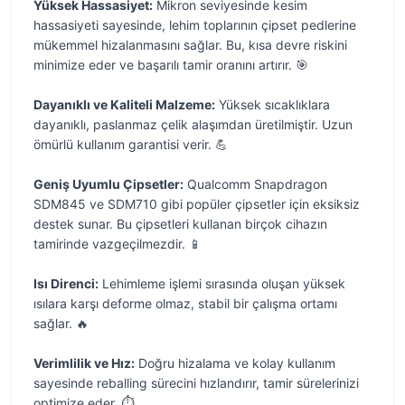
Yüksek Hassasiyet:
Mikron seviyesinde kesim
hassasiyeti sayesinde, lehim toplarının çipset pedlerine
mükemmel hizalanmasını sağlar. Bu, kısa devre riskini
minimize eder ve başarılı tamir oranını artırır. 🎯
Dayanıklı ve Kaliteli Malzeme:
Yüksek sıcaklıklara
dayanıklı, paslanmaz çelik alaşımdan üretilmiştir. Uzun
ömürlü kullanım garantisi verir. 💪
Geniş Uyumlu Çipsetler:
Qualcomm Snapdragon
SDM845 ve SDM710 gibi popüler çipsetler için eksiksiz
destek sunar. Bu çipsetleri kullanan birçok cihazın
tamirinde vazgeçilmezdir. 📱
Isı Direnci:
Lehimleme işlemi sırasında oluşan yüksek
ısılara karşı deforme olmaz, stabil bir çalışma ortamı
sağlar. 🔥
Verimlilik ve Hız:
Doğru hizalama ve kolay kullanım
sayesinde reballing sürecini hızlandırır, tamir sürelerinizi
optimize eder. ⏱️