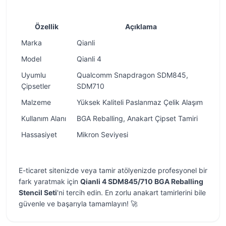
Özellik
Açıklama
Marka
Qianli
Model
Qianli 4
Uyumlu
Qualcomm Snapdragon SDM845,
Çipsetler
SDM710
Malzeme
Yüksek Kaliteli Paslanmaz Çelik Alaşım
Kullanım Alanı
BGA Reballing, Anakart Çipset Tamiri
Hassasiyet
Mikron Seviyesi
E-ticaret sitenizde veya tamir atölyenizde profesyonel bir
fark yaratmak için
Qianli 4 SDM845/710 BGA Reballing
Stencil Seti
'ni tercih edin. En zorlu anakart tamirlerini bile
güvenle ve başarıyla tamamlayın! 🚀