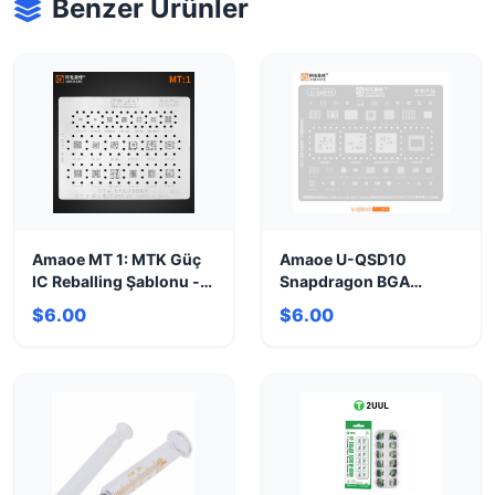
Benzer Ürünler
Amaoe MT 1: MTK Güç
Amaoe U-QSD10
IC Reballing Şablonu -
Snapdragon BGA
Profesyonel Hassasiyet
Stencil - Hassas
$6.00
$6.00
Reballing Aracı