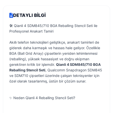
DETAYLI BILGI
🛠️ Qianli 4 SDM845/710 BGA Reballing Stencil Seti ile
Profesyonel Anakart Tamiri
Akıllı telefon teknolojileri geliştikçe, anakart tamirleri de
giderek daha karmaşık ve hassas hale geliyor. Özellikle
BGA (Ball Grid Array) çipsetlerin yeniden lehimlenmesi
(reballing), yüksek hassasiyet ve doğru ekipman
gerektiren kritik bir işlemdir.
Qianli 4 SDM845/710 BGA
Reballing Stencil Seti
, Qualcomm Snapdragon SDM845
ve SDM710 çipsetleri üzerinde çalışan teknisyenler için
özel olarak tasarlanmış, üstün bir çözüm sunar.
✨ Neden Qianli 4 Reballing Stencil Seti?