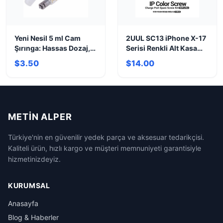
Yeni Nesil 5 ml Cam
2UUL SC13 iPhone X-17
Şırınga: Hassas Dozaj,
Serisi Renkli Alt Kasa
Yüksek Kalite
Şarj Soket Vidası Seti
$3.50
$14.00
(360 Adet / Kutu)
METIN ALPER
Türkiye'nin en güvenilir yedek parça ve aksesuar tedarikçisi.
Kaliteli ürün, hızlı kargo ve müşteri memnuniyeti garantisiyle
hizmetinizdeyiz.
KURUMSAL
Anasayfa
Blog & Haberler