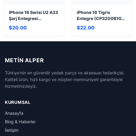
iPhone 16 Serisi U2 A33
iPhone 16 Tigris
Şarj Entegresi
Entegre (CP3200B1G0)
(SN2012027)
| Güç & Şarj Çözümü
$20.00
$22.00
METIN ALPER
Türkiye'nin en güvenilir yedek parça ve aksesuar tedarikçisi.
Kaliteli ürün, hızlı kargo ve müşteri memnuniyeti garantisiyle
hizmetinizdeyiz.
KURUMSAL
Anasayfa
Blog & Haberler
İletişim