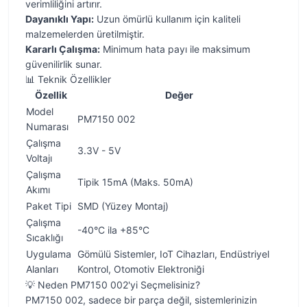
verimliliğini artırır.
Dayanıklı Yapı:
Uzun ömürlü kullanım için kaliteli
malzemelerden üretilmiştir.
Kararlı Çalışma:
Minimum hata payı ile maksimum
güvenilirlik sunar.
📊 Teknik Özellikler
Özellik
Değer
Model
PM7150 002
Numarası
Çalışma
3.3V - 5V
Voltajı
Çalışma
Tipik 15mA (Maks. 50mA)
Akımı
Paket Tipi
SMD (Yüzey Montaj)
Çalışma
-40°C ila +85°C
Sıcaklığı
Uygulama
Gömülü Sistemler, IoT Cihazları, Endüstriyel
Alanları
Kontrol, Otomotiv Elektroniği
💡 Neden PM7150 002'yi Seçmelisiniz?
PM7150 002, sadece bir parça değil, sistemlerinizin