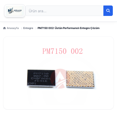
Anasayfa
Entegre
PM7150 002: Üstün Performanslı Entegre Çözüm