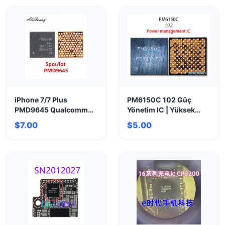
iPhone 7/7 Plus
PM6150C 102 Güç
PMD9645 Qualcomm
Yönetim IC | Yüksek
Küçük Güç IC Entegresi
Performanslı Akıllı
$7.00
$5.00
Çözüm