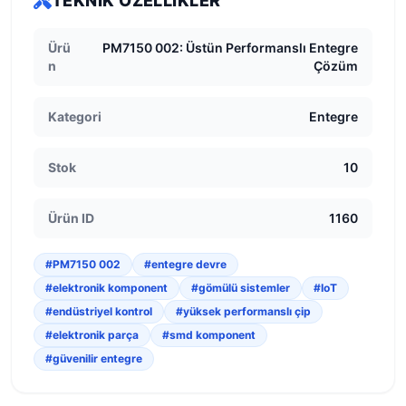
TEKNIK ÖZELLIKLER
Ürü
PM7150 002: Üstün Performanslı Entegre
n
Çözüm
Kategori
Entegre
Stok
10
Ürün ID
1160
#PM7150 002
#entegre devre
#elektronik komponent
#gömülü sistemler
#IoT
#endüstriyel kontrol
#yüksek performanslı çip
#elektronik parça
#smd komponent
#güvenilir entegre