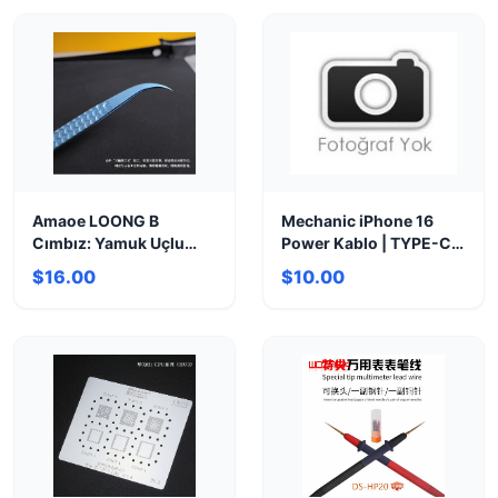
Amaoe LOONG B
Mechanic iPhone 16
Cımbız: Yamuk Uçlu
Power Kablo | TYPE-C
Hassasiyet 💎
Hızlı Şarj & Veri
$16.00
$10.00