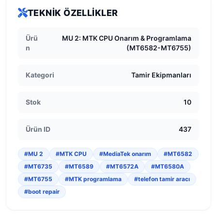
TEKNIK ÖZELLIKLER
Ürü
MU 2: MTK CPU Onarım & Programlama
n
(MT6582-MT6755)
Kategori
Tamir Ekipmanları
Stok
10
Ürün ID
437
#MU 2
#MTK CPU
#MediaTek onarım
#MT6582
#MT6735
#MT6589
#MT6572A
#MT6580A
#MT6755
#MTK programlama
#telefon tamir aracı
#boot repair