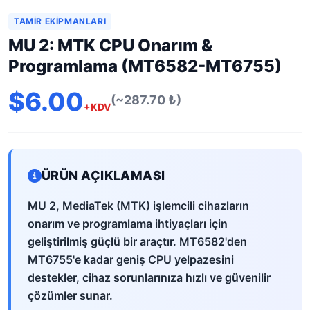
TAMIR EKIPMANLARI
MU 2: MTK CPU Onarım &
Programlama (MT6582-MT6755)
$6.00
(~287.70 ₺)
+KDV
ÜRÜN AÇIKLAMASI
MU 2, MediaTek (MTK) işlemcili cihazların
onarım ve programlama ihtiyaçları için
geliştirilmiş güçlü bir araçtır. MT6582'den
MT6755'e kadar geniş CPU yelpazesini
destekler, cihaz sorunlarınıza hızlı ve güvenilir
çözümler sunar.