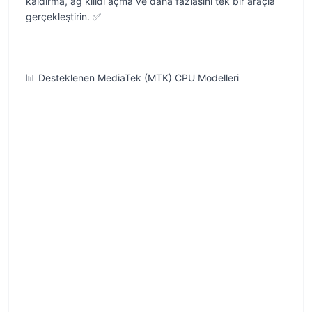
kaldırma, ağ kilidi açma ve daha fazlasını tek bir araçla
gerçekleştirin. ✅
📊 Desteklenen MediaTek (MTK) CPU Modelleri