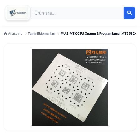
Anasayfa
Tamir Ekipmanları
MU 2: MTK CPU Onarım & Programlama (MT6582-M