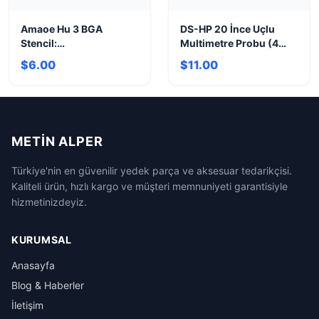
Amaoe Hu 3 BGA
DS-HP 20 İnce Uçlu
Stencil:
Multimetre Probu (4
Hi6260/Hi3670/Hi3680
Yedek Uçlu)
$6.00
$11.00
CPU Tamir Şablonu
METIN ALPER
Türkiye'nin en güvenilir yedek parça ve aksesuar tedarikçisi.
Kaliteli ürün, hızlı kargo ve müşteri memnuniyeti garantisiyle
hizmetinizdeyiz.
KURUMSAL
Anasayfa
Blog & Haberler
İletişim