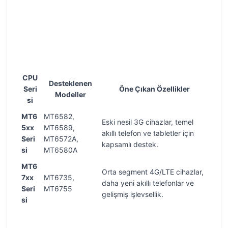
CPU
Desteklenen
Seri
Öne Çıkan Özellikler
Modeller
si
MT6
MT6582,
Eski nesil 3G cihazlar, temel
5xx
MT6589,
akıllı telefon ve tabletler için
Seri
MT6572A,
kapsamlı destek.
si
MT6580A
MT6
Orta segment 4G/LTE cihazlar,
7xx
MT6735,
daha yeni akıllı telefonlar ve
Seri
MT6755
gelişmiş işlevsellik.
si