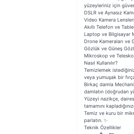
yüzeyleriniz için güven
DSLR ve Aynasız Kame
Video Kamera Lensleri 
Akıllı Telefon ve Table
Laptop ve Bilgisayar Mo
Drone Kameraları ve G
Gözlük ve Güneş Gözl
Mikroskop ve Teleskop
Nasıl Kullanılır?
Temizlemek istediğini
veya yumuşak bir fırça 
Birkaç damla Mechanic
damlatın (doğrudan yü
Yüzeyi nazikçe, daires
tamamını kapladığınız
Temiz ve kuru bir mikr
parlatın. ✨
Teknik Özellikler