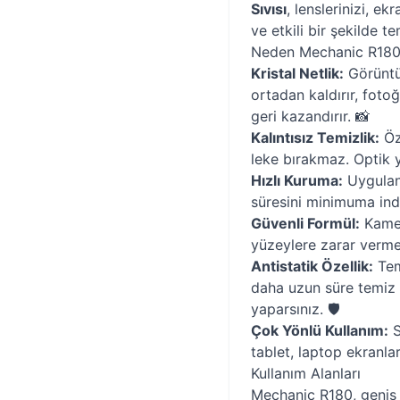
Sıvısı
, lenslerinizi, e
ve etkili bir şekilde t
Neden Mechanic R180'
Kristal Netlik:
Görüntü 
ortadan kaldırır, fotoğ
geri kazandırır. 📸
Kalıntısız Temizlik:
Öze
leke bırakmaz. Optik y
Hızlı Kuruma:
Uyguland
süresini minimuma indir
Güvenli Formül:
Kamer
yüzeylere zarar vermey
Antistatik Özellik:
Tem
daha uzun süre temiz k
yaparsınız. 🛡️
Çok Yönlü Kullanım:
S
tablet, laptop ekranlar
Kullanım Alanları
Mechanic R180, geniş 