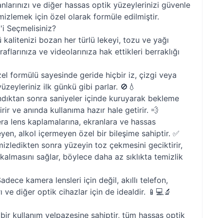
kranlarınızı ve diğer hassas optik yüzeylerinizi güvenle
emizlemek için özel olarak formüle edilmiştir.
i Seçmelisiniz?
kalitenizi bozan her türlü lekeyi, tozu ve yağı
raflarınıza ve videolarınıza hak ettikleri berraklığı
l formülü sayesinde geride hiçbir iz, çizgi veya
üzeyleriniz ilk günkü gibi parlar. 🚫💧
ıktan sonra saniyeler içinde kuruyarak bekleme
ir ve anında kullanıma hazır hale getirir. 💨
a lens kaplamalarına, ekranlara ve hassas
en, alkol içermeyen özel bir bileşime sahiptir. ✅
izledikten sonra yüzeyin toz çekmesini geciktirir,
almasını sağlar, böylece daha az sıklıkta temizlik
adece kamera lensleri için değil, akıllı telefon,
ı ve diğer optik cihazlar için de idealdir. 📱💻🔬
bir kullanım yelpazesine sahiptir, tüm hassas optik