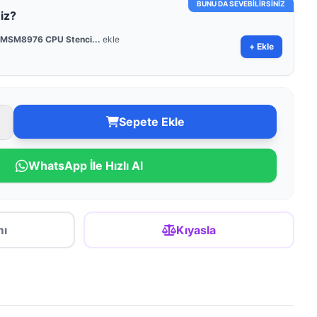
BUNU DA SEVEBİLİRSİNİZ
iz?
MSM8976 CPU Stenci...
ekle
+ Ekle
Sepete Ekle
WhatsApp İle Hızlı Al
mı
Kıyasla