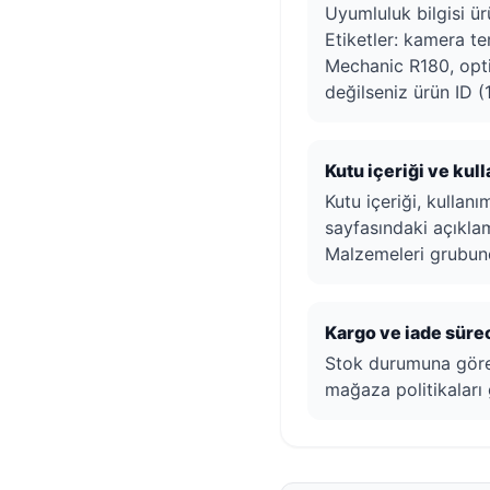
Uyumluluk bilgisi ürü
Etiketler: kamera te
Mechanic R180, opti
değilseniz ürün ID (1
Kutu içeriği ve kul
Kutu içeriği, kullan
sayfasındaki açıkla
Malzemeleri grubun
Kargo ve iade sürec
Stok durumuna göre h
mağaza politikaları 