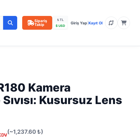
₺ TL
Sipariş
Giriş Yap
|
Kayıt Ol
Takip
$ USD
R180 Kamera
Sıvısı: Kusursuz Lens
(~1,237.60 ₺)
KDV