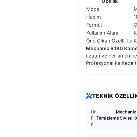
Özellik
Model
M
Hacim
1
Formül
Ö
Kullanım Alanı
K
Öne Çıkan Özellikler
K
Mechanic R180 Kamer
uzatın ve her an en ne
Profesyonel kalitede 
TEKNIK ÖZELLI
Ür
Mechanic
ü
Temizleme Sıvısı: 
n