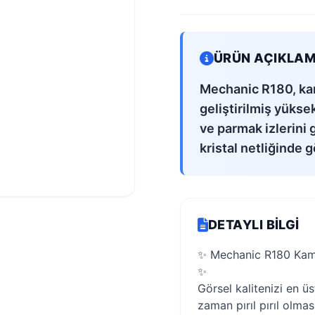
ÜRÜN AÇIKLAM
Mechanic R180, kame
geliştirilmiş yükse
ve parmak izlerini 
kristal netliğinde g
DETAYLI BILGI
✨ Mechanic R180 Kame
✨
Görsel kalitenizi en ü
zaman pırıl pırıl olmas