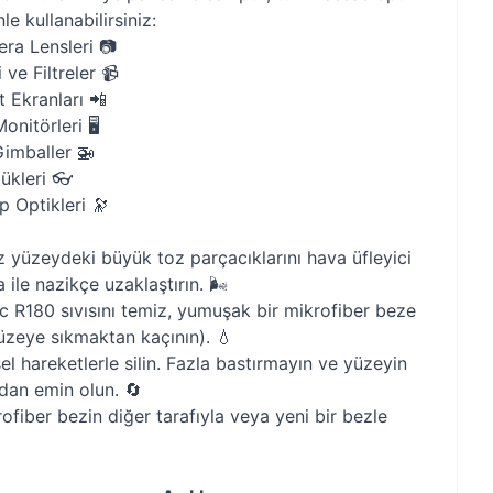
le kullanabilirsiniz:
ra Lensleri 📷
ve Filtreler 📹
t Ekranları 📲
nitörleri 🖥️
imballer 🚁
ükleri 👓
 Optikleri 🔭
z yüzeydeki büyük toz parçacıklarını hava üfleyici
ile nazikçe uzaklaştırın. 🌬️
 R180 sıvısını temiz, yumuşak bir mikrofiber beze
zeye sıkmaktan kaçının). 💧
el hareketlerle silin. Fazla bastırmayın ve yüzeyin
dan emin olun. 🔄
ofiber bezin diğer tarafıyla veya yeni bir bezle