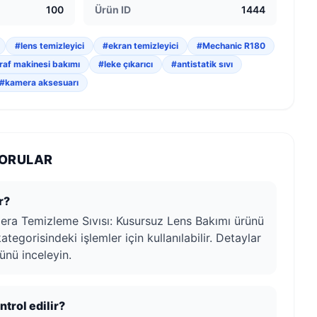
100
Ürün ID
1444
#lens temizleyici
#ekran temizleyici
#Mechanic R180
raf makinesi bakımı
#leke çıkarıcı
#antistatik sıvı
#kamera aksesuarı
SORULAR
r?
ra Temizleme Sıvısı: Kusursuz Lens Bakımı ürünü
tegorisindeki işlemler için kullanılabilir. Detaylar
ünü inceleyin.
trol edilir?