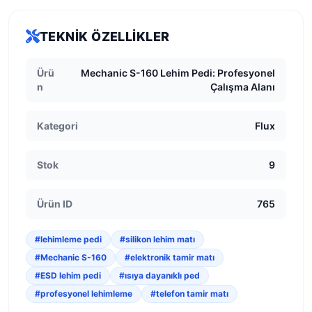
TEKNIK ÖZELLIKLER
Ürü
Mechanic S-160 Lehim Pedi: Profesyonel
n
Çalışma Alanı
Kategori
Flux
Stok
9
Ürün ID
765
#lehimleme pedi
#silikon lehim matı
#Mechanic S-160
#elektronik tamir matı
#ESD lehim pedi
#ısıya dayanıklı ped
#profesyonel lehimleme
#telefon tamir matı