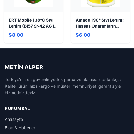
ERT Mobile 138°C Sıvı
Amaoe 190° Sıvı Lehim:
Lehim (BI57 SN42 AG1)
Hassas Onarımların
- Hassas Onarım
Anahtarı
$8.00
$6.00
METIN ALPER
Türkiye'nin en güvenilir yedek parça ve aksesuar tedarikçisi.
Kaliteli ürün, hızlı kargo ve müşteri memnuniyeti garantisiyle
hizmetinizdeyiz.
KURUMSAL
Anasayfa
Blog & Haberler