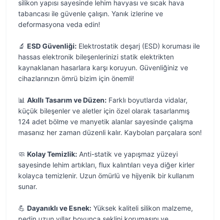
silikon yapısı sayesinde lehim havyası ve sıcak hava
tabancası ile güvenle çalışın. Yanık izlerine ve
deformasyona veda edin!
🔬
ESD Güvenliği:
Elektrostatik deşarj (ESD) koruması ile
hassas elektronik bileşenlerinizi statik elektrikten
kaynaklanan hasarlara karşı koruyun. Güvenliğiniz ve
cihazlarınızın ömrü bizim için önemli!
📊
Akıllı Tasarım ve Düzen:
Farklı boyutlarda vidalar,
küçük bileşenler ve aletler için özel olarak tasarlanmış
124 adet bölme ve manyetik alanlar sayesinde çalışma
masanız her zaman düzenli kalır. Kaybolan parçalara son!
🧼
Kolay Temizlik:
Anti-statik ve yapışmaz yüzeyi
sayesinde lehim artıkları, flux kalıntıları veya diğer kirler
kolayca temizlenir. Uzun ömürlü ve hijyenik bir kullanım
sunar.
💪
Dayanıklı ve Esnek:
Yüksek kaliteli silikon malzeme,
pedin uzun yıllar boyunca şeklini korumasını ve