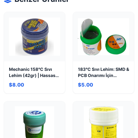
Mechanic 158°C Sıvı
183°C Sıvı Lehim: SMD &
Lehim (42gr) | Hassas
PCB Onarımı İçin
Onarım Çözümü
Hassas Çözüm
$8.00
$5.00