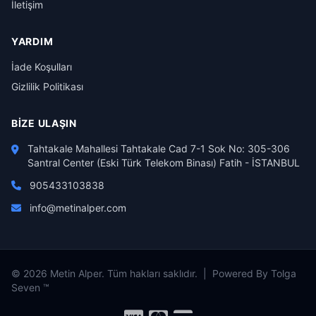
İletişim
YARDIM
İade Koşulları
Gizlilik Politikası
BIZE ULAŞIN
Tahtakale Mahallesi Tahtakale Cad 7-1 Sok No: 305-306
Santral Center (Eski Türk Telekom Binası) Fatih - İSTANBUL
905433103838
info@metinalper.com
© 2026 Metin Alper. Tüm hakları saklıdır. | Powered By Tolga
Seven ™