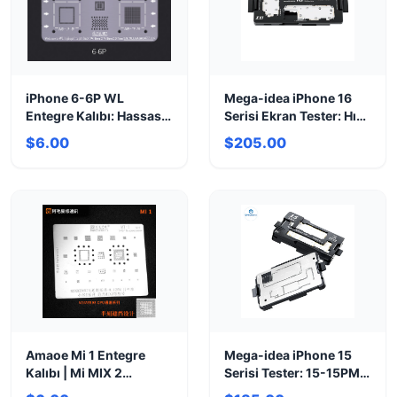
iPhone 6-6P WL
Mega-idea iPhone 16
Entegre Kalıbı: Hassas
Serisi Ekran Tester: Hızlı
Onarım İçin Tam Uyum
ve Güvenilir Test
$6.00
$205.00
Amaoe Mi 1 Entegre
Mega-idea iPhone 15
Kalıbı | Mi MIX 2
Serisi Tester: 15-15PM
Reballing Şablonu
Ekran Test Cihazı