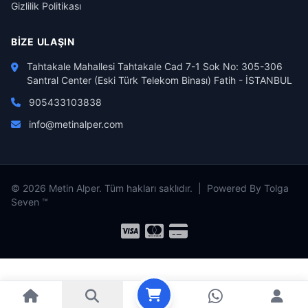
Gizlilik Politikası
BIZE ULAŞIN
Tahtakale Mahallesi Tahtakale Cad 7-1 Sok No: 305-306
Santral Center (Eski Türk Telekom Binası) Fatih - İSTANBUL
905433103838
info@metinalper.com
© 2026 Metin Alper. Tüm hakları saklıdır. | Powered By Tolga
Seven ™