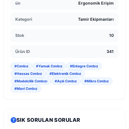
ün
Ergonomik Erişim
Kategori
Tamir Ekipmanları
Stok
10
Ürün ID
341
#Cımbız
#Yamuk Cımbız
#Entegre Cımbız
#Hassas Cımbız
#Elektronik Cımbız
#Modelcilik Cımbızı
#Açılı Cımbız
#Mikro Cımbız
#Mavi Cımbız
SIK SORULAN SORULAR