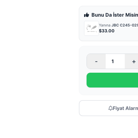
Bunu Da İster Misin
Yanına
JBC C245-029
$33.00
-
+
Fiyat Alar