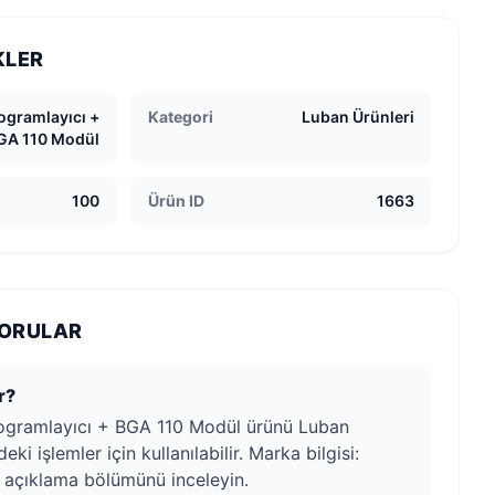
KLER
gramlayıcı +
Kategori
Luban Ürünleri
GA 110 Modül
100
Ürün ID
1663
SORULAR
r?
gramlayıcı + BGA 110 Modül ürünü Luban
eki işlemler için kullanılabilir. Marka bilgisi:
n açıklama bölümünü inceleyin.