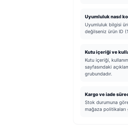
Uyumluluk nasıl kon
Uyumluluk bilgisi ür
değilseniz ürün ID (1
Kutu içeriği ve kul
Kutu içeriği, kullan
sayfasındaki açıkla
grubundadır.
Kargo ve iade sürec
Stok durumuna göre h
mağaza politikaları 