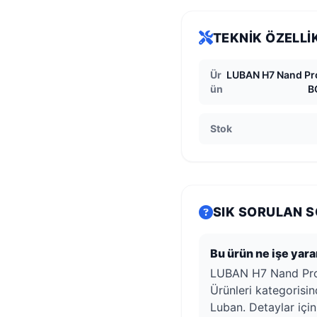
TEKNIK ÖZELLI
Ür
LUBAN H7 Nand Pro
ün
B
Stok
SIK SORULAN 
Bu ürün ne işe yara
LUBAN H7 Nand Pro
Ürünleri kategorisind
Luban. Detaylar içi