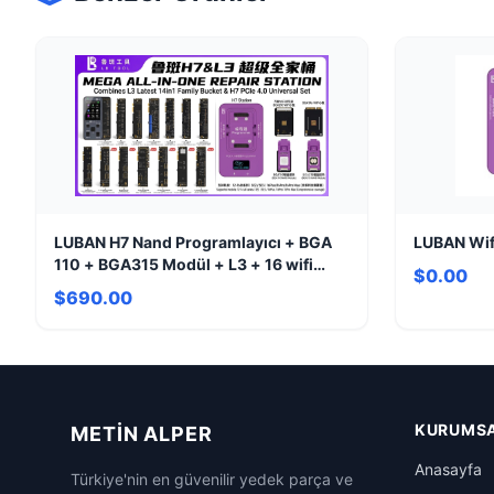
LUBAN H7 Nand Programlayıcı + BGA
LUBAN Wif
110 + BGA315 Modül + L3 + 16 wifi
$0.00
Modülü
$690.00
KURUMS
METIN ALPER
Anasayfa
Türkiye'nin en güvenilir yedek parça ve