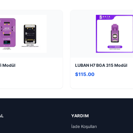
i Modül
LUBAN H7 BGA 315 Modül
$115.00
AL
YARDIM
İade Koşulları