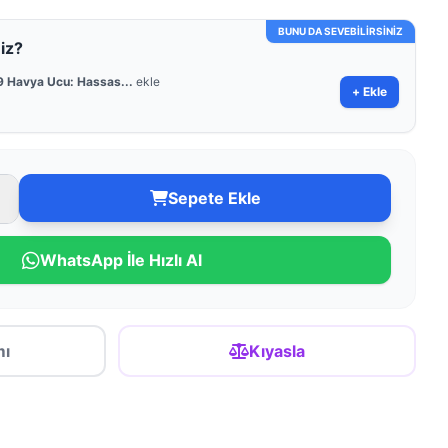
BUNU DA SEVEBİLİRSİNİZ
iz?
 Havya Ucu: Hassas...
ekle
+ Ekle
Sepete Ekle
WhatsApp İle Hızlı Al
mı
Kıyasla