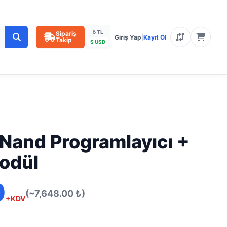
₺ TL
Sipariş
Giriş Yap
|
Kayıt Ol
Takip
$ USD
Nand Programlayıcı +
odül
0
(~7,648.00 ₺)
+KDV