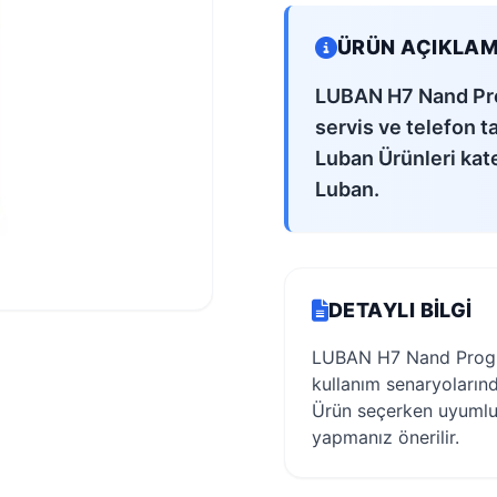
ÜRÜN AÇIKLAM
LUBAN H7 Nand Pro
servis ve telefon t
Luban Ürünleri kate
Luban.
DETAYLI BILGI
LUBAN H7 Nand Progra
kullanım senaryolarınd
Ürün seçerken uyumlul
yapmanız önerilir.