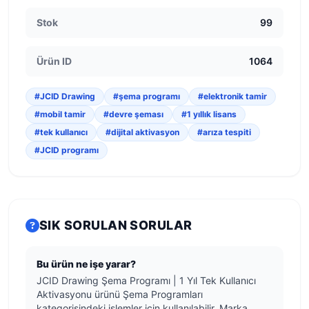
Stok
99
Ürün ID
1064
#JCID Drawing
#şema programı
#elektronik tamir
#mobil tamir
#devre şeması
#1 yıllık lisans
#tek kullanıcı
#dijital aktivasyon
#arıza tespiti
#JCID programı
SIK SORULAN SORULAR
Bu ürün ne işe yarar?
JCID Drawing Şema Programı | 1 Yıl Tek Kullanıcı
Aktivasyonu ürünü Şema Programları
kategorisindeki işlemler için kullanılabilir. Marka