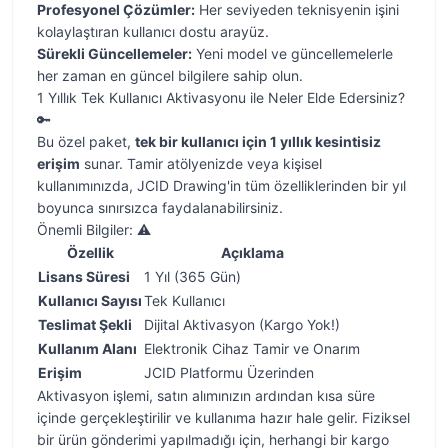
Profesyonel Çözümler:
Her seviyeden teknisyenin işini
kolaylaştıran kullanıcı dostu arayüz.
Sürekli Güncellemeler:
Yeni model ve güncellemelerle
her zaman en güncel bilgilere sahip olun.
1 Yıllık Tek Kullanıcı Aktivasyonu ile Neler Elde Edersiniz?
🔑
Bu özel paket,
tek bir kullanıcı için 1 yıllık kesintisiz
erişim
sunar. Tamir atölyenizde veya kişisel
kullanımınızda, JCID Drawing'in tüm özelliklerinden bir yıl
boyunca sınırsızca faydalanabilirsiniz.
Önemli Bilgiler: ⚠️
Özellik
Açıklama
Lisans Süresi
1 Yıl (365 Gün)
Kullanıcı Sayısı
Tek Kullanıcı
Teslimat Şekli
Dijital Aktivasyon (Kargo Yok!)
Kullanım Alanı
Elektronik Cihaz Tamir ve Onarım
Erişim
JCID Platformu Üzerinden
Aktivasyon işlemi, satın alımınızın ardından kısa süre
içinde gerçekleştirilir ve kullanıma hazır hale gelir. Fiziksel
bir ürün gönderimi yapılmadığı için, herhangi bir kargo