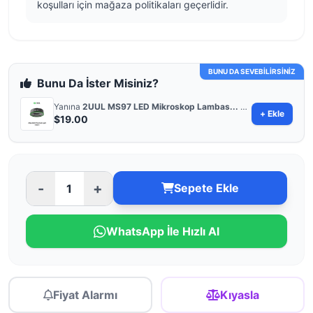
koşulları için mağaza politikaları geçerlidir.
BUNU DA SEVEBİLİRSİNİZ
Bunu Da İster Misiniz?
Yanına
2UUL MS97 LED Mikroskop Lambas...
ekle
+ Ekle
$19.00
-
+
Sepete Ekle
WhatsApp İle Hızlı Al
Fiyat Alarmı
Kıyasla