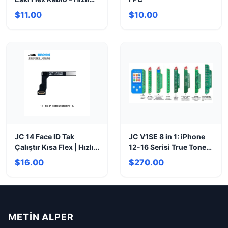
Onarım Çözümü
$11.00
$10.00
JC 14 Face ID Tak
JC V1SE 8 in 1: iPhone
Çalıştır Kısa Flex | Hızlı
12-16 Serisi True Tone
Onarım Çözümü
Onarım Cihazı
$16.00
$270.00
METIN ALPER