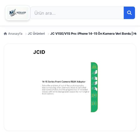
Anasayfa
JC Ürünleri
JC V1SE/V1S Pro: iPhone 14-15 Ön Kamera Veri Bordu | Hızl