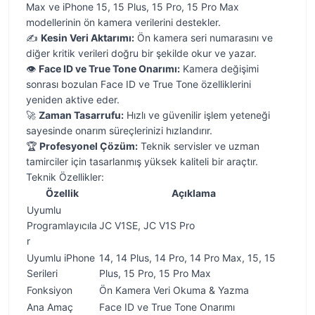
Max ve iPhone 15, 15 Plus, 15 Pro, 15 Pro Max
modellerinin ön kamera verilerini destekler.
✍️
Kesin Veri Aktarımı:
Ön kamera seri numarasını ve
diğer kritik verileri doğru bir şekilde okur ve yazar.
👁️
Face ID ve True Tone Onarımı:
Kamera değişimi
sonrası bozulan Face ID ve True Tone özelliklerini
yeniden aktive eder.
🚀
Zaman Tasarrufu:
Hızlı ve güvenilir işlem yeteneği
sayesinde onarım süreçlerinizi hızlandırır.
🏆
Profesyonel Çözüm:
Teknik servisler ve uzman
tamirciler için tasarlanmış yüksek kaliteli bir araçtır.
Teknik Özellikler:
Özellik
Açıklama
Uyumlu
Programlayıcıla
JC V1SE, JC V1S Pro
r
Uyumlu iPhone
14, 14 Plus, 14 Pro, 14 Pro Max, 15, 15
Serileri
Plus, 15 Pro, 15 Pro Max
Fonksiyon
Ön Kamera Veri Okuma & Yazma
Ana Amaç
Face ID ve True Tone Onarımı