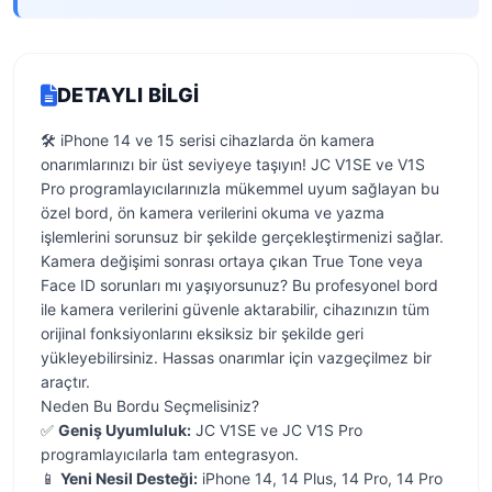
DETAYLI BILGI
🛠️ iPhone 14 ve 15 serisi cihazlarda ön kamera
onarımlarınızı bir üst seviyeye taşıyın! JC V1SE ve V1S
Pro programlayıcılarınızla mükemmel uyum sağlayan bu
özel bord, ön kamera verilerini okuma ve yazma
işlemlerini sorunsuz bir şekilde gerçekleştirmenizi sağlar.
Kamera değişimi sonrası ortaya çıkan True Tone veya
Face ID sorunları mı yaşıyorsunuz? Bu profesyonel bord
ile kamera verilerini güvenle aktarabilir, cihazınızın tüm
orijinal fonksiyonlarını eksiksiz bir şekilde geri
yükleyebilirsiniz. Hassas onarımlar için vazgeçilmez bir
araçtır.
Neden Bu Bordu Seçmelisiniz?
✅
Geniş Uyumluluk:
JC V1SE ve JC V1S Pro
programlayıcılarla tam entegrasyon.
📱
Yeni Nesil Desteği:
iPhone 14, 14 Plus, 14 Pro, 14 Pro