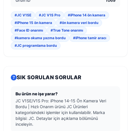
Ürün ID
1069
#JC V1SE
#JC V1S Pro
#iPhone 14 ön kamera
#iPhone 15 ön kamera
#ön kamera veri bordu
#Face ID onarımı
#True Tone onarımı
#kamera okuma yazma bordu
#iPhone tamir aracı
#JC programlama bordu
SIK SORULAN SORULAR
Bu ürün ne işe yarar?
JC V1SE/V1S Pro: iPhone 14-15 Ön Kamera Veri
Bordu | Hızlı Onarım ürünü JC Ürünleri
kategorisindeki işlemler için kullanılabilir. Marka
bilgisi: JC. Detaylar için açıklama bölümünü
inceleyin.