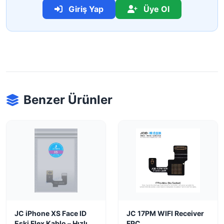
Giriş Yap
Üye Ol
Benzer Ürünler
JC iPhone XS Face ID
JC 17PM WIFI Receiver
Eski Flex Kablo – Hızlı
FPC