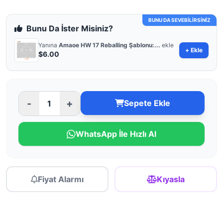
BUNU DA SEVEBİLİRSİNİZ
Bunu Da İster Misiniz?
Yanına
Amaoe HW 17 Reballing Şablonu:...
ekle
+ Ekle
$6.00
-
+
Sepete Ekle
WhatsApp İle Hızlı Al
Fiyat Alarmı
Kıyasla