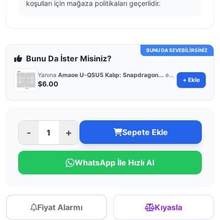
koşulları için mağaza politikaları geçerlidir.
BUNU DA SEVEBİLİRSİNİZ
Bunu Da İster Misiniz?
Yanına
Amaoe U-QSU5 Kalıp: Snapdragon...
ekle
+ Ekle
$6.00
-
+
Sepete Ekle
WhatsApp İle Hızlı Al
Fiyat Alarmı
Kıyasla