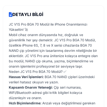
DETAYLI BILGI
JC V1S Pro BGA 70 Modül ile iPhone Onarımlarınızı
Yükseltin! 🚀
Mobil cihaz onarım dünyasında hız, doğruluk ve
güvenilirlik her şey demektir. JC V1S Pro BGA 70 Modül,
özellikle iPhone 6S, 7, 8 ve X serisi cihazlarda BGA 70
NAND çip yönetimi için tasarlanmış devrim niteliğinde bir
eklentidir. JC V1S Pro ana ünitenize kolayca entegre olan
bu modül, NAND çip okuma, yazma, biçimlendirme ve
onarım işlemlerini profesyonel bir seviyeye taşır.
Neden JC V1S Pro BGA 70 Modül? ✅
Hassas Veri İşlemleri:
BGA 70 NAND çipleri üzerindeki
verileri hatasız okuyun ve yazın.
Kapsamlı Onarım Yeteneği:
Çip seri numarası,
WiFi/Bluetooth adresi gibi kritik bilgileri kolayca
düzenleyin ve onarın.
Hızlı Biçimlendirme:
Arızalı veya değiştirilmesi gereken