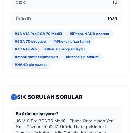
Stok
10
Ürün ID
1039
#JC V1S Pro BGA 70 Modül
#iPhone NAND onarımı
#BGA 70 okuyucu
#iPhone hafıza tamiri
#JC V1S Pro
#BGA 70 programlayıcı
#mobil tamir ekipmanları
#iPhone çip onarımı
#NAND çip yazma
SIK SORULAN SORULAR
Bu ürün ne işe yarar?
JC V1S Pro BGA 70 Modül: iPhone Onarımında Yeni
Nesil Çözüm ürünü JC Ürünleri kategorisindeki
işlemler için kullanılabilir. Detaylar için açıklama