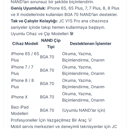
NAND'ları sorunsuz bir şekilde biçimlendirin.
Geniş Uyumluluk:
iPhone 6S, 6S Plus, 7, 7 Plus, 8, 8 Plus
ve X modellerinde kullanılan BGA 70 NAND'ları destekler.
Tak ve Çalıştır Kolaylığı:
JC V1S Pro ana cihazınıza
saniyeler içinde takıp hemen kullanmaya başlayın.
Uyumlu Cihaz ve Çip Modelleri 🛠️
NAND Çip
Cihaz Modeli
Desteklenen İşlemler
Tipi
iPhone 6S / 6S
Okuma, Yazma,
BGA 70
Plus
Biçimlendirme, Onarım
iPhone 7 / 7
Okuma, Yazma,
BGA 70
Plus
Biçimlendirme, Onarım
iPhone 8 / 8
Okuma, Yazma,
BGA 70
Plus
Biçimlendirme, Onarım
Okuma, Yazma,
iPhone X
BGA 70
Biçimlendirme, Onarım
Bazı iPad
BGA 70
(Uyumlu NAND'lar için)
Modelleri
Profesyoneller İçin Vazgeçilmez Bir Araç 💡
Mobil servis merkezleri ve deneyimli teknisyenler için JC