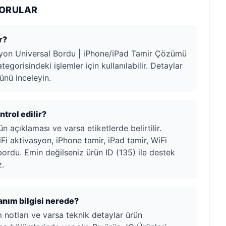
SORULAR
r?
syon Universal Bordu | iPhone/iPad Tamir Çözümü
egorisindeki işlemler için kullanılabilir. Detaylar
ünü inceleyin.
trol edilir?
n açıklaması ve varsa etiketlerde belirtilir.
iFi aktivasyon, iPhone tamir, iPad tamir, WiFi
 bordu. Emin değilseniz ürün ID (135) ile destek
z.
lanım bilgisi nerede?
ım notları ve varsa teknik detaylar ürün