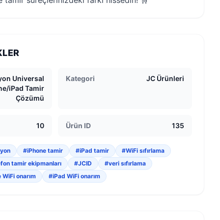
 tamir süreçlerinizdeki farkı hissedin! 🛒
KLER
yon Universal
Kategori
JC Ürünleri
ne/iPad Tamir
Çözümü
10
Ürün ID
135
syon
#iPhone tamir
#iPad tamir
#WiFi sıfırlama
efon tamir ekipmanları
#JCID
#veri sıfırlama
 WiFi onarım
#iPad WiFi onarım