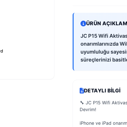
ÜRÜN AÇIKLAM
JC P15 Wifi Aktiva
onarımlarınızda WiFi
uyumluluğu sayesind
süreçlerinizi basitle
DETAYLI BILGI
🔧 JC P15 Wifi Aktiva
Devrim!
iPhone ve iPad onarıml