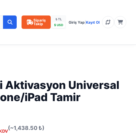
₺ TL
Sipariş
Giriş Yap
|
Kayıt Ol
Takip
$ USD
i Aktivasyon Universal
hone/iPad Tamir
(~1,438.50 ₺)
KDV