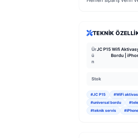
Hemen sipariş verin ve
TEKNIK ÖZELLI
Ür
JC P15 Wifi Aktivas
ü
Bordu | iPho
n
Stok
#JC P15
#WiFi aktiva
#universal bordu
#tel
#teknik servis
#iPhone