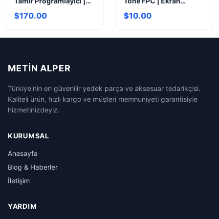
Tamir Programlayıcı |
Tone FPC | Ekran
Çok Fonksiyonlu
Kalibrasyon Flexi
$170.00
$10.00
Çözüm
METIN ALPER
Türkiye'nin en güvenilir yedek parça ve aksesuar tedarikçisi.
Kaliteli ürün, hızlı kargo ve müşteri memnuniyeti garantisiyle
hizmetinizdeyiz.
KURUMSAL
Anasayfa
Blog & Haberler
İletişim
YARDIM