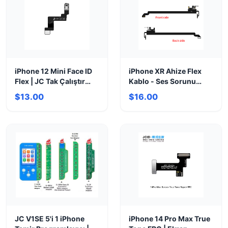
iPhone 12 Mini Face ID
iPhone XR Ahize Flex
Flex | JC Tak Çalıştır
Kablo - Ses Sorunu
Onarım Parçası
Çözümü | JC Receiver
$13.00
$16.00
FPC
JC V1SE 5'i 1 iPhone
iPhone 14 Pro Max True