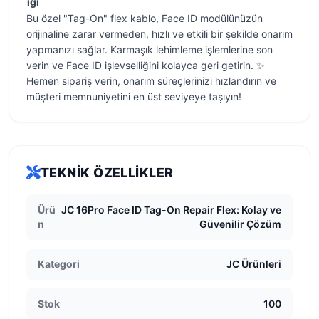
ığı
Bu özel "Tag-On" flex kablo, Face ID modülünüzün
orijinaline zarar vermeden, hızlı ve etkili bir şekilde onarım
yapmanızı sağlar. Karmaşık lehimleme işlemlerine son
verin ve Face ID işlevselliğini kolayca geri getirin. ✨
Hemen sipariş verin, onarım süreçlerinizi hızlandırın ve
müşteri memnuniyetini en üst seviyeye taşıyın!
TEKNIK ÖZELLIKLER
Ürü
JC 16Pro Face ID Tag-On Repair Flex: Kolay ve
n
Güvenilir Çözüm
Kategori
JC Ürünleri
Stok
100