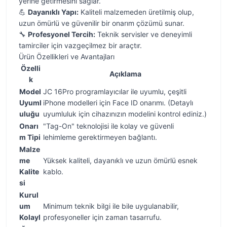
yerine getirmesini sağlar.
💪
Dayanıklı Yapı:
Kaliteli malzemeden üretilmiş olup,
uzun ömürlü ve güvenilir bir onarım çözümü sunar.
🔧
Profesyonel Tercih:
Teknik servisler ve deneyimli
tamirciler için vazgeçilmez bir araçtır.
Ürün Özellikleri ve Avantajları
Özelli
Açıklama
k
Model
JC 16Pro programlayıcılar ile uyumlu, çeşitli
Uyuml
iPhone modelleri için Face ID onarımı. (Detaylı
uluğu
uyumluluk için cihazınızın modelini kontrol ediniz.)
Onarı
"Tag-On" teknolojisi ile kolay ve güvenli
m Tipi
lehimleme gerektirmeyen bağlantı.
Malze
me
Yüksek kaliteli, dayanıklı ve uzun ömürlü esnek
Kalite
kablo.
si
Kurul
um
Minimum teknik bilgi ile bile uygulanabilir,
Kolayl
profesyoneller için zaman tasarrufu.