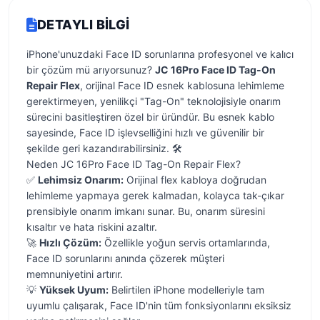
DETAYLI BILGI
iPhone'unuzdaki Face ID sorunlarına profesyonel ve kalıcı
bir çözüm mü arıyorsunuz?
JC 16Pro Face ID Tag-On
Repair Flex
, orijinal Face ID esnek kablosuna lehimleme
gerektirmeyen, yenilikçi "Tag-On" teknolojisiyle onarım
sürecini basitleştiren özel bir üründür. Bu esnek kablo
sayesinde, Face ID işlevselliğini hızlı ve güvenilir bir
şekilde geri kazandırabilirsiniz. 🛠️
Neden JC 16Pro Face ID Tag-On Repair Flex?
✅
Lehimsiz Onarım:
Orijinal flex kabloya doğrudan
lehimleme yapmaya gerek kalmadan, kolayca tak-çıkar
prensibiyle onarım imkanı sunar. Bu, onarım süresini
kısaltır ve hata riskini azaltır.
🚀
Hızlı Çözüm:
Özellikle yoğun servis ortamlarında,
Face ID sorunlarını anında çözerek müşteri
memnuniyetini artırır.
💡
Yüksek Uyum:
Belirtilen iPhone modelleriyle tam
uyumlu çalışarak, Face ID'nin tüm fonksiyonlarını eksiksiz