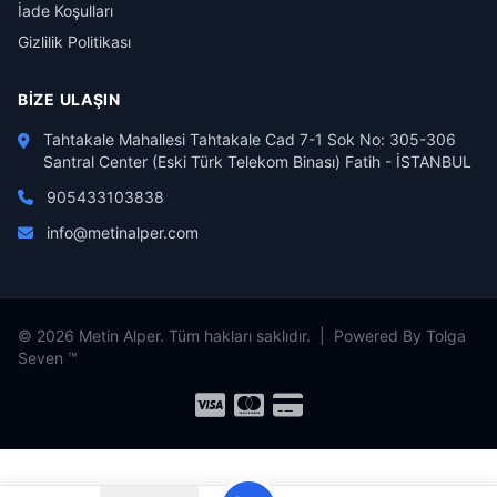
İade Koşulları
Gizlilik Politikası
BIZE ULAŞIN
Tahtakale Mahallesi Tahtakale Cad 7-1 Sok No: 305-306
Santral Center (Eski Türk Telekom Binası) Fatih - İSTANBUL
905433103838
info@metinalper.com
© 2026 Metin Alper. Tüm hakları saklıdır. | Powered By Tolga
Seven ™