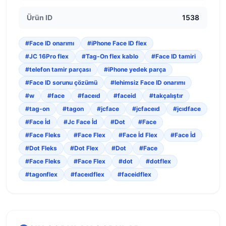
Ürün ID
1538
#Face ID onarımı
#iPhone Face ID flex
#JC 16Pro flex
#Tag-On flex kablo
#Face ID tamiri
#telefon tamir parçası
#iPhone yedek parça
#Face ID sorunu çözümü
#lehimsiz Face ID onarımı
#w
#face
#faceıd
#faceid
#takçalıştır
#tag-on
#tagon
#jcface
#jcfaceıd
#jcıdface
#Face İd
#Jc Face İd
#Dot
#Face
#Face Fleks
#Face Flex
#Face İd Flex
#Face İd
#Dot Fleks
#Dot Flex
#Dot
#Face
#Face Fleks
#Face Flex
#dot
#dotflex
#tagonflex
#faceıdflex
#faceidflex