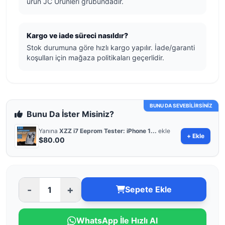
ürün JC Ürünleri grubundadır.
Kargo ve iade süreci nasıldır?
Stok durumuna göre hızlı kargo yapılır. İade/garanti
koşulları için mağaza politikaları geçerlidir.
BUNU DA SEVEBİLİRSİNİZ
Bunu Da İster Misiniz?
Yanına
XZZ i7 Eeprom Tester: iPhone 1...
ekle
+ Ekle
$80.00
-
+
Sepete Ekle
WhatsApp İle Hızlı Al