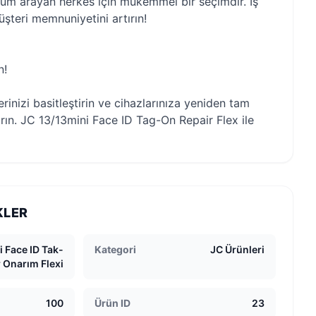
üm arayan herkes için mükemmel bir seçimdir. İş
müşteri memnuniyetini artırın!
n!
rinizi basitleştirin ve cihazlarınıza yeniden tam
rın. JC 13/13mini Face ID Tag-On Repair Flex ile
KLER
 Face ID Tak-
Kategori
JC Ürünleri
r Onarım Flexi
100
Ürün ID
23