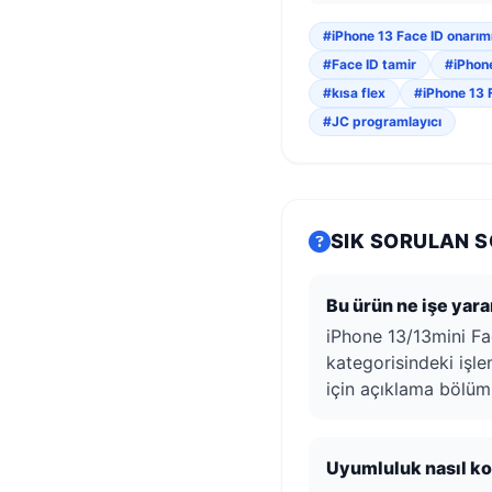
#iPhone 13 Face ID onarım
#Face ID tamir
#iPhon
#kısa flex
#iPhone 13 
#JC programlayıcı
SIK SORULAN 
Bu ürün ne işe yara
iPhone 13/13mini Fa
kategorisindeki işlem
için açıklama bölüm
Uyumluluk nasıl kon