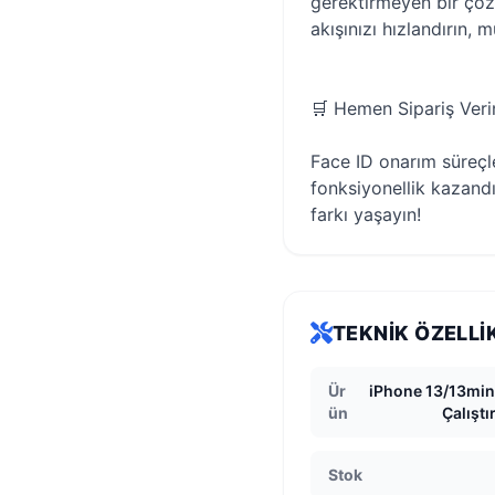
gerektirmeyen bir çöz
akışınızı hızlandırın, 
🛒 Hemen Sipariş Veri
Face ID onarım süreçle
fonksiyonellik kazandı
farkı yaşayın!
TEKNIK ÖZELLI
Ür
iPhone 13/13mini
ün
Çalıştı
Stok