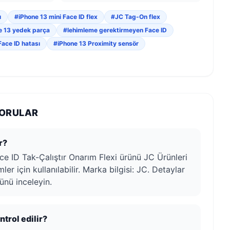
ı
#iPhone 13 mini Face ID flex
#JC Tag-On flex
e 13 yedek parça
#lehimleme gerektirmeyen Face ID
Face ID hatası
#iPhone 13 Proximity sensör
SORULAR
r?
ce ID Tak-Çalıştır Onarım Flexi ürünü JC Ürünleri
ler için kullanılabilir. Marka bilgisi: JC. Detaylar
ünü inceleyin.
trol edilir?