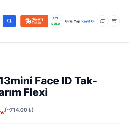
₺ TL
Sipariş
Giriş Yap
|
Kayıt Ol
Takip
$ USD
13mini Face ID Tak-
arım Flexi
(~714.00 ₺)
DV