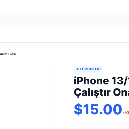
arım Flexi
JC ÜRÜNLERI
iPhone 13/
Çalıştır On
$15.00
+K