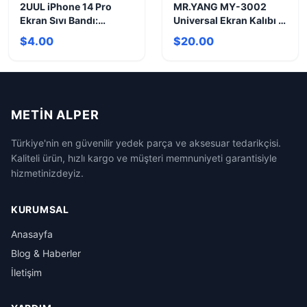
2UUL iPhone 14 Pro
MR.YANG MY-3002
Ekran Sıvı Bandı:
Universal Ekran Kalıbı |
Orijinal Yapışkan Gücü
iPhone 12-17 Uyumlu
$4.00
$20.00
METIN ALPER
Türkiye'nin en güvenilir yedek parça ve aksesuar tedarikçisi.
Kaliteli ürün, hızlı kargo ve müşteri memnuniyeti garantisiyle
hizmetinizdeyiz.
KURUMSAL
Anasayfa
Blog & Haberler
İletişim