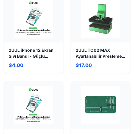
2UUL iPhone 12 Ekran
2UUL TC02 MAX
Sıvı Bandı - Güçlü
Ayarlanabilir Presleme
Yapışma ve Su Yalıtımı
Mandalı: Ekran & Cam
$4.00
$17.00
Onarım