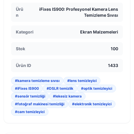
Ürü
iFixes IS900: Profesyonel Kamera Lens
n
Temizleme Sıvısı
Kategori
Ekran Malzemeleri
Stok
100
Ürün ID
1433
#kamera temizleme sıvısı
#lens temizleyici
#iFixes IS900
#DSLR temizlik
#optik temizleyici
#sensör temizliği
#lekesiz kamera
#fotoğraf makinesi temizliği
#elektronik temizleyici
#cam temizleyici