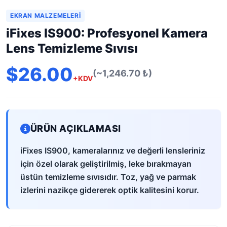
EKRAN MALZEMELERI
iFixes IS900: Profesyonel Kamera
Lens Temizleme Sıvısı
$26.00
(~1,246.70 ₺)
+KDV
ÜRÜN AÇIKLAMASI
iFixes IS900, kameralarınız ve değerli lensleriniz
için özel olarak geliştirilmiş, leke bırakmayan
üstün temizleme sıvısıdır. Toz, yağ ve parmak
izlerini nazikçe gidererek optik kalitesini korur.