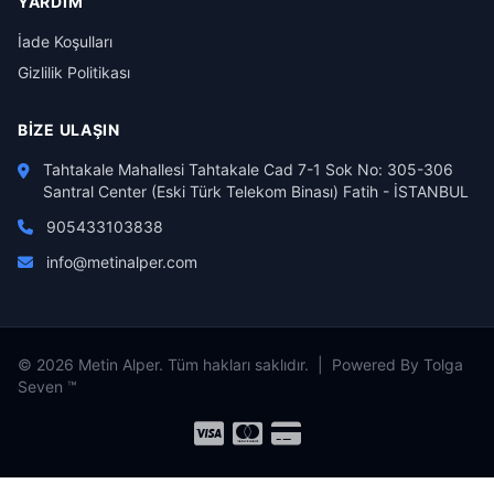
YARDIM
İade Koşulları
Gizlilik Politikası
BIZE ULAŞIN
Tahtakale Mahallesi Tahtakale Cad 7-1 Sok No: 305-306
Santral Center (Eski Türk Telekom Binası) Fatih - İSTANBUL
905433103838
info@metinalper.com
© 2026 Metin Alper. Tüm hakları saklıdır. | Powered By Tolga
Seven ™