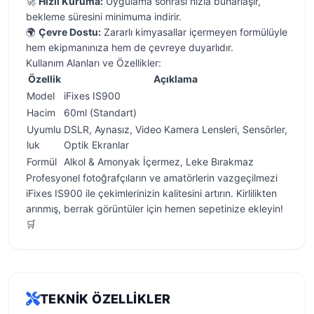
🚀
Hızlı Kuruma:
Uygulama sonrası hızla buharlaşır,
bekleme süresini minimuma indirir.
🌍
Çevre Dostu:
Zararlı kimyasallar içermeyen formülüyle
hem ekipmanınıza hem de çevreye duyarlıdır.
Kullanım Alanları ve Özellikler:
Özellik
Açıklama
Model
iFixes IS900
Hacim
60ml (Standart)
Uyumlu
DSLR, Aynasız, Video Kamera Lensleri, Sensörler,
luk
Optik Ekranlar
Formül
Alkol & Amonyak İçermez, Leke Bırakmaz
Profesyonel fotoğrafçıların ve amatörlerin vazgeçilmezi
iFixes IS900 ile çekimlerinizin kalitesini artırın. Kirlilikten
arınmış, berrak görüntüler için hemen sepetinize ekleyin!
🛒
TEKNIK ÖZELLIKLER