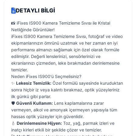
DETAYLI BILGI
📸 iFixes IS900 Kamera Temizleme Sıvısı ile Kristal
Netliğinde Görüntüler!
iFixes IS900 Kamera Temizleme Sıvısı, fotoğraf ve video
ekipmanlarınızın ömrünü uzatmak ve her zaman en iyi
performansı almanızı sağlamak için özel olarak formüle
edilmiştir. Değerli lenslerinizi, sensörlerinizi ve
ekranlarınızı çizmeden, leke bırakmadan derinlemesine
temizler.
Neden iFixes IS900'ü Seçmelisiniz?
✨
Lekesiz Temizlik:
Özel formülü sayesinde kuruduktan
sonra hiçbir iz veya kalıntı bırakmaz, optik yüzeyleriniz
ilk günkü gibi parlar.
🛡️
Güvenli Kullanım:
Lens kaplamalarına zarar
vermeyen, alkol ve amonyak içermeyen yapısıyla tüm
hassas optik yüzeyler için güvenlidir.
💧
Derinlemesine Hijyen:
Toz, yağ, parmak izleri ve
inatçı kirleri etkili bir şekilde çözer ve temizler.